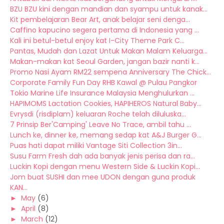
BZU BZU kini dengan mandian dan syampu untuk kanak...
Kit pembelajaran Bear Art, anak belajar seni denga...
Caffino kapucino segera pertama di Indonesia yang ...
Kali ini betul-betul enjoy kat I-City Theme Park C...
Pantas, Mudah dan Lazat Untuk Makan Malam Keluarga...
Makan-makan kat Seoul Garden, jangan bazir nanti k...
Promo Nasi Ayam RM22 sempena Anniversary The Chick...
Corporate Family Fun Day RHB Kawal @ Pulau Pangkor
Tokio Marine Life Insurance Malaysia Menghulurkan ...
HAPIMOMS Lactation Cookies, HAPIHEROS Natural Baby...
Evrysdi (risdiplam) keluaran Roche telah diluluska...
7 Prinsip Ber'Camping' Leave No Trace, ambil tahu ...
Lunch ke, dinner ke, memang sedap kat A&J Burger G...
Puas hati dapat miliki Vantage Siti Collection 3in...
Susu Farm Fresh dah ada banyak jenis perisa dan ra...
Luckin Kopi dengan menu Western Side & Luckin Kopi...
Jom buat SUSHI dan mee UDON dengan guna produk
KAN...
►
May
(6)
►
April
(8)
►
March
(12)