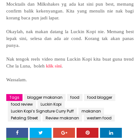
Mocktails dan Milkshakes yg ada kat sini pun best, memang
confirm balik kekenyangan. Kita yang menulis nie nak bagi
korang baca pun jadi lapar.
Okaylah, nak makan datang la Luckin Kopi nie. Memang best
lepak sini, selesa dan ada air cond. Korang tak akan panas
punya.
Nak tengok reels video
menu Luckin Kopi
kita buat guna trend
Che la Luna, boleh
klik sini
.
Wassalam.
Tags
blogger makanan
food
food blogger
food review
Luckin Kopi
Luckin Kopi’s Signature Curry Puff
makanan
Petaling Street
Review makanan
western food