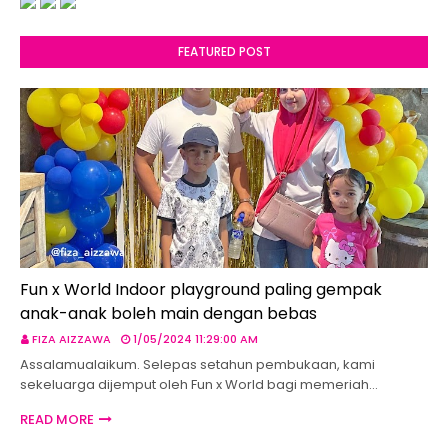
FEATURED POST
Fun x World Indoor playground paling gempak
anak-anak boleh main dengan bebas
FIZA AIZZAWA
1/05/2024 11:29:00 AM
Assalamualaikum. Selepas setahun pembukaan, kami
sekeluarga dijemput oleh Fun x World bagi memeriah…
READ MORE