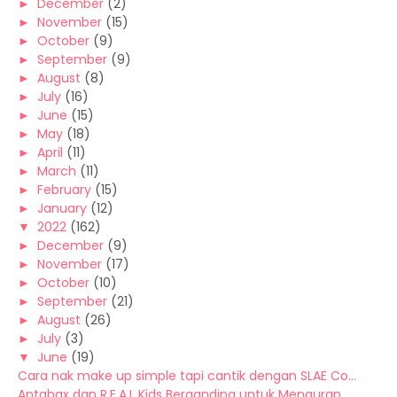
►
December
(2)
►
November
(15)
►
October
(9)
►
September
(9)
►
August
(8)
►
July
(16)
►
June
(15)
►
May
(18)
►
April
(11)
►
March
(11)
►
February
(15)
►
January
(12)
▼
2022
(162)
►
December
(9)
►
November
(17)
►
October
(10)
►
September
(21)
►
August
(26)
►
July
(3)
▼
June
(19)
Cara nak make up simple tapi cantik dengan SLAE Co...
Antabax dan R.E.A.L Kids Berganding untuk Menguran...