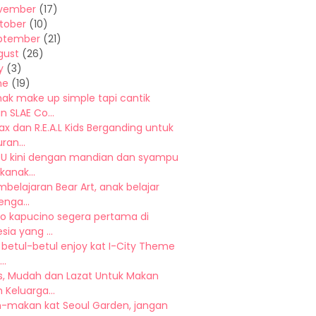
vember
(17)
tober
(10)
ptember
(21)
gust
(26)
y
(3)
ne
(19)
nak make up simple tapi cantik
 SLAE Co...
x dan R.E.A.L Kids Berganding untuk
an...
ZU kini dengan mandian dan syampu
kanak...
mbelajaran Bear Art, anak belajar
enga...
no kapucino segera pertama di
sia yang ...
ni betul-betul enjoy kat I-City Theme
..
s, Mudah dan Lazat Untuk Makan
Keluarga...
-makan kat Seoul Garden, jangan