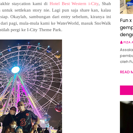
rakhir staycation kami di
Hotel Best Western i-City
, Shah
untuk settlekan story nie. Lagi pun saja share kan, kalau
 siap. Okaylah, sambungan dari entry sebelum, kiranya ini
Fun x
 dari pagi, mula-mula kami ke WaterWorld, masuk SnoWalk
gemp
tilah pergi ke I-City Theme Park.
deng
FIZA
Assala
pembu
oleh F
READ 