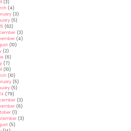
il
(3)
rch
(4)
bruary
(3)
nuary
(5)
25
(62)
cember
(3)
vember
(4)
gust
(10)
y
(2)
ne
(6)
y
(7)
il
(10)
rch
(10)
bruary
(5)
nuary
(5)
24
(79)
cember
(3)
vember
(6)
tober
(1)
ptember
(3)
gust
(5)
y
(14)