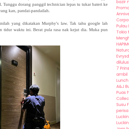
bazir n
l. Tunggu dorang panggil technician lepas tu tukar bateri ke
Promo
rang kan, pandai-pandailah.
Annive
Corpo
inilah yang dikatakan Murphy's law. Tak tahu google lah
Pulau
 tidur waktu ini. Berat pula rasa nak kejut dia. Muka pun
Tokio 
Menghu
HAPIM
Natura
Evrysd
dilulus
7 Prin
ambil 
Lunch
A&J Bu
Puas h
Collect
Susu 
perisa 
Lucki
Luckin 
Jom b