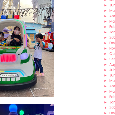
►
Ju
►
Ma
►
Apr
►
Ma
►
Fe
►
Ja
►
20
►
De
►
No
►
Oc
►
Se
►
Au
►
Jul
►
Ju
►
Ma
►
Apr
►
Ma
►
Fe
►
Ja
▼
20
►
De