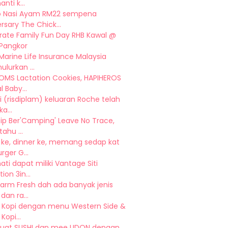
anti k...
 Nasi Ayam RM22 sempena
rsary The Chick...
rate Family Fun Day RHB Kawal @
 Pangkor
Marine Life Insurance Malaysia
lurkan ...
OMS Lactation Cookies, HAPIHEROS
l Baby...
i (risdiplam) keluaran Roche telah
ka...
sip Ber'Camping' Leave No Trace,
tahu ...
 ke, dinner ke, memang sedap kat
rger G...
ati dapat miliki Vantage Siti
ion 3in...
Farm Fresh dah ada banyak jenis
dan ra...
n Kopi dengan menu Western Side &
Kopi...
uat SUSHI dan mee UDON dengan