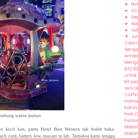
►
No
►
Oc
►
Se
►
Au
►
Jul
▼
Ju
Cara 
dengan
Antaba
Mengur
BZU B
untuk 
Kit pe
seni d
Caffi
Indone
Kali i
Park C.
ambung waktu malam
Panta
Malam 
an kecil kan, pintu Hotel Best Western tak boleh buka.
Makan
uch card, battery low, macam tu lah. Terpaksa kami tunggu