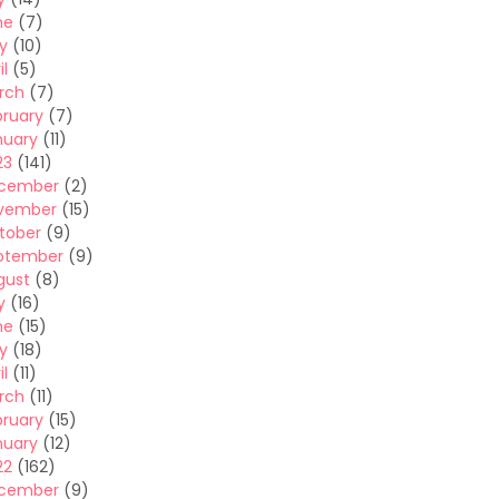
ne
(7)
y
(10)
il
(5)
rch
(7)
bruary
(7)
nuary
(11)
23
(141)
cember
(2)
vember
(15)
tober
(9)
ptember
(9)
gust
(8)
y
(16)
ne
(15)
y
(18)
il
(11)
rch
(11)
bruary
(15)
nuary
(12)
22
(162)
cember
(9)