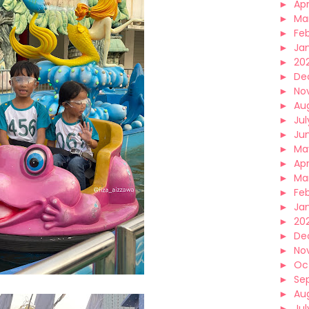
►
Apr
►
Ma
►
Fe
►
Ja
►
20
►
De
►
No
►
Au
►
Jul
►
Ju
►
Ma
►
Apr
►
Ma
►
Fe
►
Ja
►
20
►
De
►
No
►
Oc
►
Se
►
Au
►
Jul