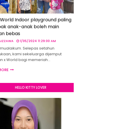
 World Indoor playground paling
ak anak-anak boleh main
an bebas
 AIZZAWA
1/05/2024 11:29:00 AM
mualaikum. Selepas setahun
kaan, kami sekeluarga dijemput
un x World bagi memeriah…
MORE
HELLO KITTY LOVER