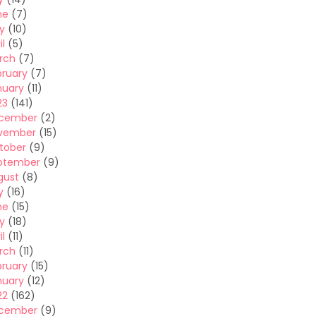
ne
(7)
y
(10)
il
(5)
rch
(7)
bruary
(7)
nuary
(11)
23
(141)
cember
(2)
vember
(15)
tober
(9)
ptember
(9)
gust
(8)
y
(16)
ne
(15)
y
(18)
il
(11)
rch
(11)
bruary
(15)
nuary
(12)
22
(162)
cember
(9)