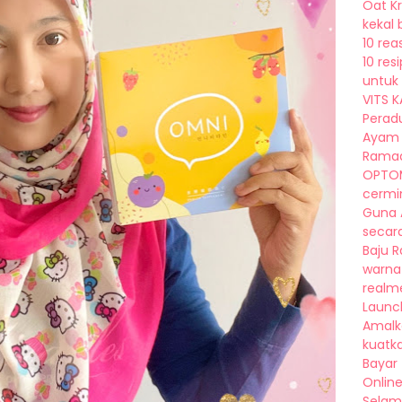
Oat K
kekal 
10 rea
10 re
untuk 
VITS K
Peradu
Ayam 
Ramad
OPTOM
cermin
Guna A
secara 
Baju 
warna
realm
Launch 
Amalk
kuatka
Bayar
Online
Selam