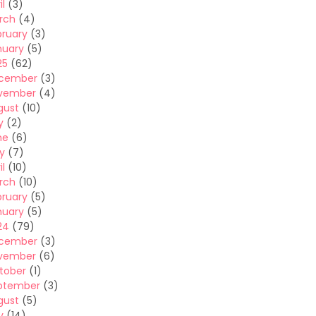
il
(3)
rch
(4)
bruary
(3)
nuary
(5)
25
(62)
cember
(3)
vember
(4)
gust
(10)
y
(2)
ne
(6)
y
(7)
il
(10)
rch
(10)
bruary
(5)
nuary
(5)
24
(79)
cember
(3)
vember
(6)
tober
(1)
ptember
(3)
gust
(5)
y
(14)