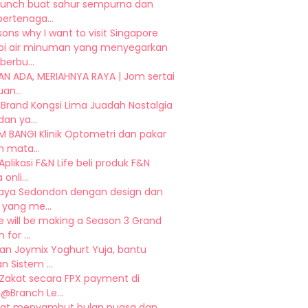
runch buat sahur sempurna dan
bertenaga...
sons why I want to visit Singapore
sipi air minuman yang menyegarkan
berbu...
AN ADA, MERIAHNYA RAYA | Jom sertai
an...
Brand Kongsi Lima Juadah Nostalgia
an ya...
 BANGI Klinik Optometri dan pakar
 mata...
plikasi F&N Life beli produk F&N
onli...
Raya Sedondon dengan design dan
 yang me...
e will be making a Season 3 Grand
for ...
an Joymix Yoghurt Yuja, bantu
n Sistem ...
 Zakat secara FPX payment di
@Branch Le...
at menyambut bulan puasa dan