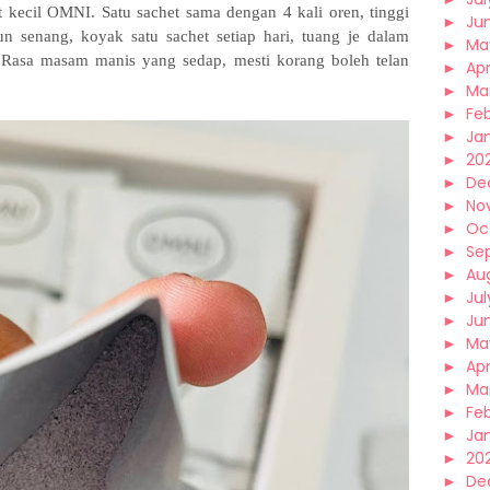
kecil OMNI. Satu sachet sama dengan 4 kali oren, tinggi
►
Ju
n senang, koyak satu sachet setiap hari, tuang je dalam
►
Ma
 Rasa masam manis yang sedap, mesti korang boleh telan
►
Apr
►
Ma
►
Fe
►
Ja
►
20
►
De
►
No
►
Oc
►
Se
►
Au
►
Jul
►
Ju
►
Ma
►
Apr
►
Ma
►
Fe
►
Ja
►
20
►
De