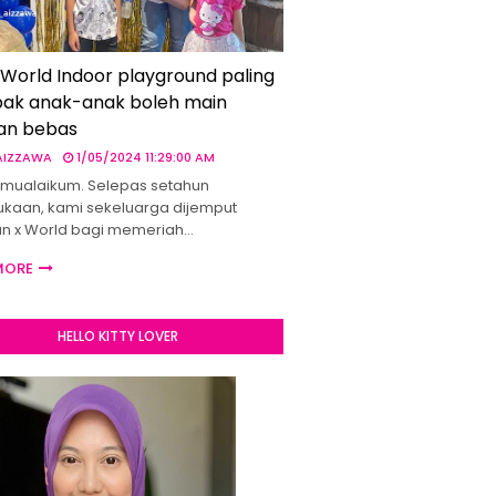
 World Indoor playground paling
ak anak-anak boleh main
an bebas
 AIZZAWA
1/05/2024 11:29:00 AM
mualaikum. Selepas setahun
kaan, kami sekeluarga dijemput
un x World bagi memeriah…
MORE
HELLO KITTY LOVER