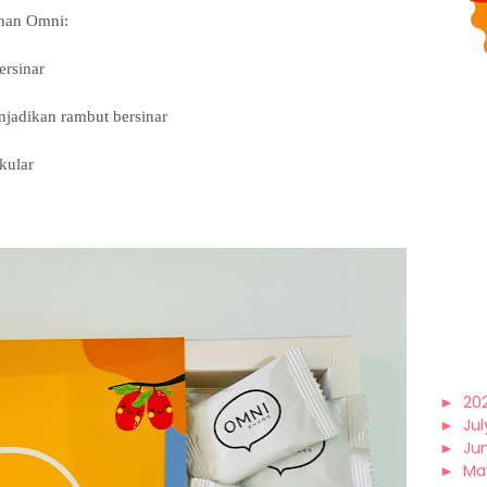
han Omni:
ersinar
jadikan rambut bersinar
kular
►
20
►
Jul
►
Ju
►
Ma