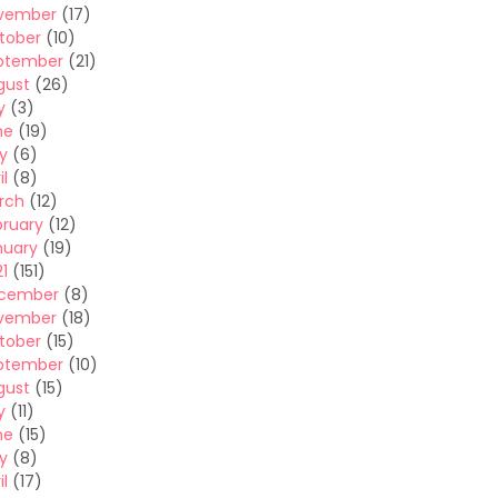
vember
(17)
tober
(10)
ptember
(21)
gust
(26)
y
(3)
ne
(19)
y
(6)
il
(8)
rch
(12)
bruary
(12)
nuary
(19)
1
(151)
cember
(8)
vember
(18)
tober
(15)
ptember
(10)
gust
(15)
y
(11)
ne
(15)
y
(8)
il
(17)