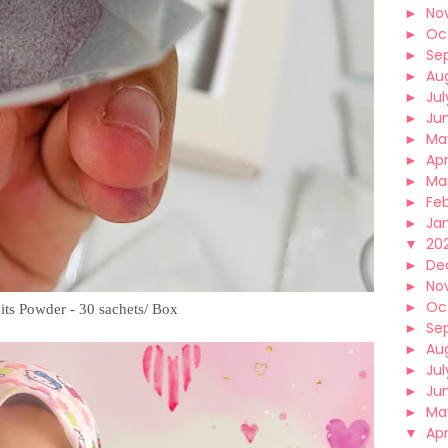
►
No
►
Oc
►
Se
►
Au
►
Jul
►
Ju
►
Ma
►
Apr
►
Ma
►
Fe
►
Ja
▼
202
►
De
►
No
►
Oc
ts Powder - 30 sachets/ Box
►
Se
►
Au
►
Jul
►
Ju
►
Ma
▼
Apr