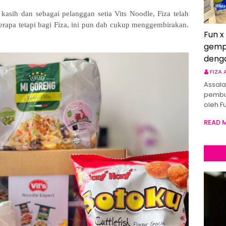
kasih dan sebagai pelanggan setia Vits Noodle, Fiza telah
erapa tetapi bagi Fiza, ini pun dah cukup menggembirakan.
Fun x
.
gemp
deng
FIZA
Assala
pembu
oleh F
READ 