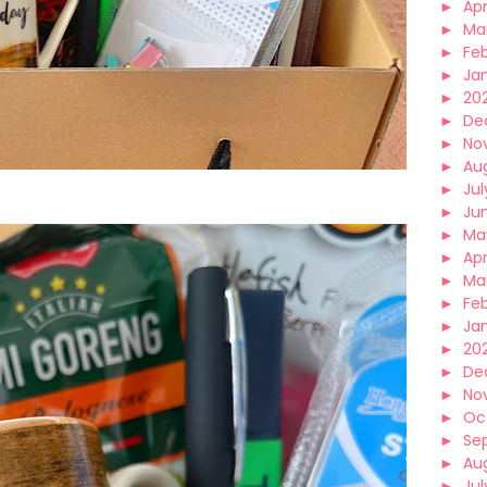
►
Apr
►
Ma
►
Fe
►
Ja
►
20
►
De
►
No
►
Au
►
Jul
►
Ju
►
Ma
►
Apr
►
Ma
►
Fe
►
Ja
►
20
►
De
►
No
►
Oc
►
Se
►
Au
►
Jul