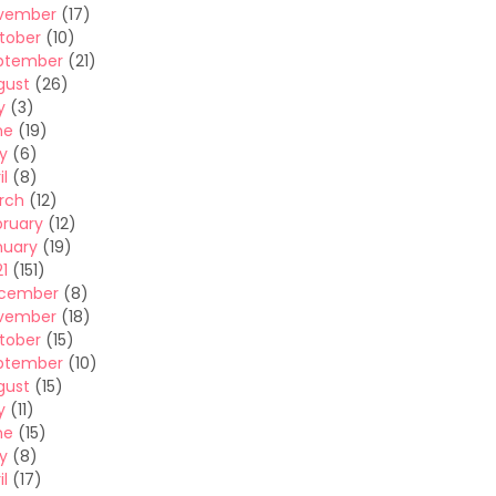
vember
(17)
tober
(10)
ptember
(21)
gust
(26)
y
(3)
ne
(19)
y
(6)
il
(8)
rch
(12)
bruary
(12)
nuary
(19)
1
(151)
cember
(8)
vember
(18)
tober
(15)
ptember
(10)
gust
(15)
y
(11)
ne
(15)
y
(8)
il
(17)