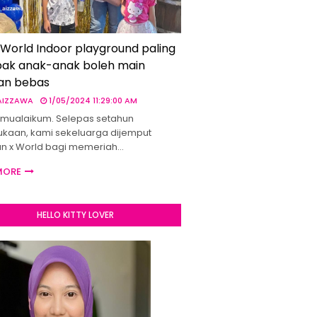
 World Indoor playground paling
ak anak-anak boleh main
an bebas
 AIZZAWA
1/05/2024 11:29:00 AM
mualaikum. Selepas setahun
kaan, kami sekeluarga dijemput
un x World bagi memeriah…
MORE
HELLO KITTY LOVER