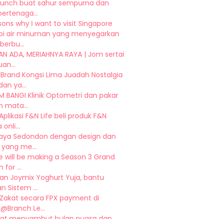
runch buat sahur sempurna dan
bertenaga...
sons why I want to visit Singapore
sipi air minuman yang menyegarkan
berbu...
AN ADA, MERIAHNYA RAYA | Jom sertai
an...
Brand Kongsi Lima Juadah Nostalgia
an ya...
 BANGI Klinik Optometri dan pakar
 mata...
plikasi F&N Life beli produk F&N
onli...
Raya Sedondon dengan design dan
 yang me...
e will be making a Season 3 Grand
for ...
an Joymix Yoghurt Yuja, bantu
n Sistem ...
 Zakat secara FPX payment di
@Branch Le...
at menyambut bulan puasa dan