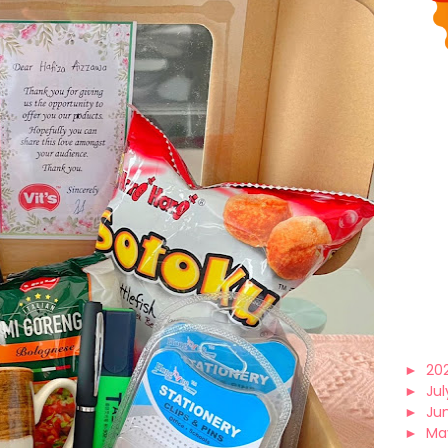
►
20
►
Jul
►
Ju
►
Ma