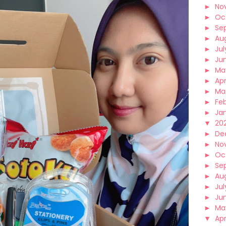
►
No
►
Oc
►
Se
►
Au
►
Jul
►
Ju
►
Ma
►
Apr
►
Ma
►
Fe
►
Ja
▼
202
►
De
►
No
►
Oc
►
Se
►
Au
►
Jul
►
Ju
►
Ma
▼
Apr