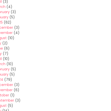
il
(3)
rch
(4)
bruary
(3)
nuary
(5)
25
(62)
cember
(3)
vember
(4)
gust
(10)
y
(2)
ne
(6)
y
(7)
il
(10)
rch
(10)
bruary
(5)
nuary
(5)
24
(79)
cember
(3)
vember
(6)
tober
(1)
ptember
(3)
gust
(5)
y
(14)