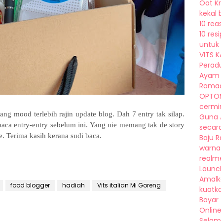
Oat K
kekal 
10 rea
10 re
untuk 
VITS K
Peradu
Ayam 
Ramad
OPTOM
cermin
ng mood terlebih rajin update blog. Dah 7 entry tak silap.
Guna A
aca entry-entry sebelum ini. Yang nie memang tak de story
secara 
e. Terima kasih kerana sudi baca.
Baju 
warna
realm
Launch 
Amalk
food blogger
hadiah
Vits italian Mi Goreng
kuatka
Bayar
Online
Selam