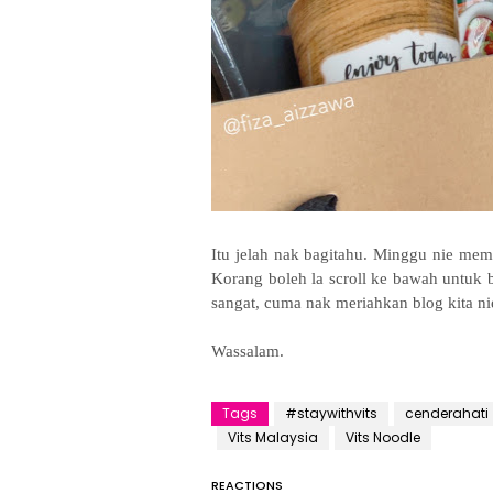
Itu jelah nak bagitahu. Minggu nie mema
Korang boleh la scroll ke bawah untuk b
sangat, cuma nak meriahkan blog kita ni
Wassalam.
Tags
#staywithvits
cenderahati
Vits Malaysia
Vits Noodle
REACTIONS