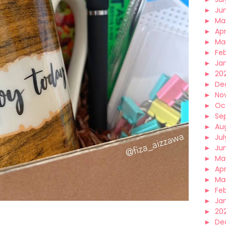
►
Ju
►
Ma
►
Apr
►
Ma
►
Fe
►
Ja
►
20
►
De
►
No
►
Oc
►
Se
►
Au
►
Jul
►
Ju
►
Ma
►
Apr
►
Ma
►
Fe
►
Ja
►
20
►
De