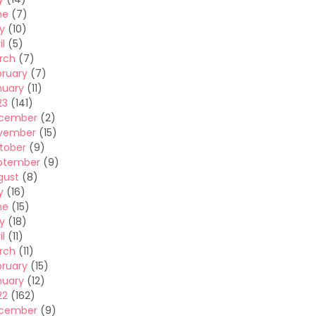
ne
(7)
y
(10)
il
(5)
rch
(7)
bruary
(7)
nuary
(11)
23
(141)
cember
(2)
vember
(15)
tober
(9)
ptember
(9)
gust
(8)
y
(16)
ne
(15)
y
(18)
il
(11)
rch
(11)
bruary
(15)
nuary
(12)
22
(162)
cember
(9)