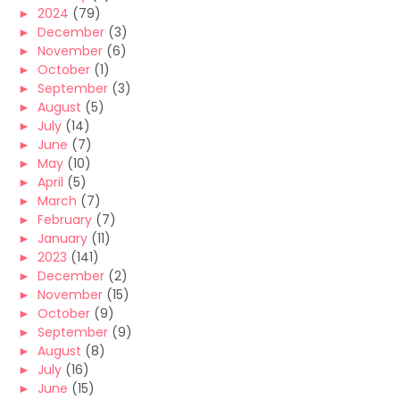
►
2024
(79)
►
December
(3)
►
November
(6)
►
October
(1)
►
September
(3)
►
August
(5)
►
July
(14)
►
June
(7)
►
May
(10)
►
April
(5)
►
March
(7)
►
February
(7)
►
January
(11)
►
2023
(141)
►
December
(2)
►
November
(15)
►
October
(9)
►
September
(9)
►
August
(8)
►
July
(16)
►
June
(15)