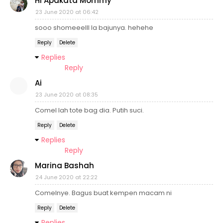
HI Apakata Mommy
23 June 2020 at 06:42
sooo shomeeelll la bajunya. hehehe
Reply
Delete
Replies
Reply
Ai
23 June 2020 at 08:35
Comel lah tote bag dia. Putih suci.
Reply
Delete
Replies
Reply
Marina Bashah
24 June 2020 at 22:22
Comelnye. Bagus buat kempen macam ni
Reply
Delete
Replies