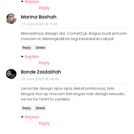
Replies
Reply
Marina Bashah
27 June 2020 at 15:48
Menariknya design dia. Comel2 je. Bagus buat jemoen
macam ni. Meningkatkan lagi kesedaran rakyat
Reply
Delete
Replies
Reply
Bonde Zaidalifah
28 June 2020 at 08:43
Lama tak design apa-apa dekat printicious, bila
tengok fiza up macam berangan nak design sesuatu..
he he he Tshirt tu cantikla
Reply
Delete
Replies
Reply