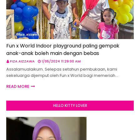
Fun x World Indoor playground paling gempak
anak-anak boleh main dengan bebas
FIZA AIZZAWA
1/05/2024 11:29:00 AM
Assalamualaikum. Selepas setahun pembukaan, kami
sekeluarga dijemput oleh Fun x World bagi memeriah…
READ MORE
HELLO KITTY LOVER