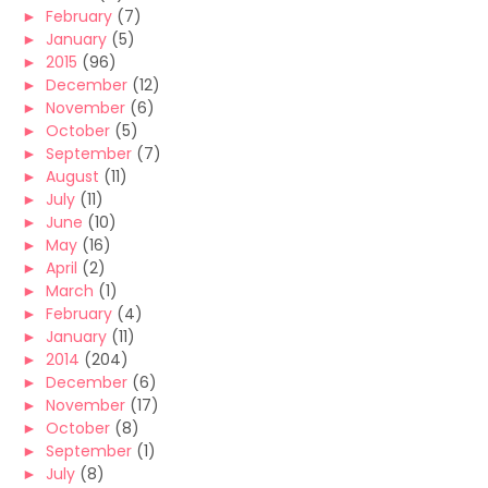
►
February
(7)
►
January
(5)
►
2015
(96)
►
December
(12)
►
November
(6)
►
October
(5)
►
September
(7)
►
August
(11)
►
July
(11)
►
June
(10)
►
May
(16)
►
April
(2)
►
March
(1)
►
February
(4)
►
January
(11)
►
2014
(204)
►
December
(6)
►
November
(17)
►
October
(8)
►
September
(1)
►
July
(8)