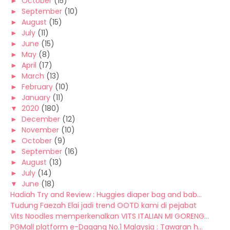
►
October
(15)
►
September
(10)
►
August
(15)
►
July
(11)
►
June
(15)
►
May
(8)
►
April
(17)
►
March
(13)
►
February
(10)
►
January
(11)
▼
2020
(180)
►
December
(12)
►
November
(10)
►
October
(9)
►
September
(16)
►
August
(13)
►
July
(14)
▼
June
(18)
Hadiah Try and Review : Huggies diaper bag and bab...
Tudung Faezah Elai jadi trend OOTD kami di pejabat
Vits Noodles memperkenalkan VITS ITALIAN MI GORENG...
PGMall platform e-Dagang No.1 Malaysia : Tawaran h...