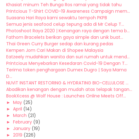
Khasiat minum Teh Bunga Ros ramai yang tidak tahu
Printcious T-Shirt COVID-19 Awareness Campaign mem...
Suasana Hari Raya kami sewaktu tempoh PKPB
Semua jenis seafood celup tepung ada di Mr Celup T...
Photoshoot Raya 2020 | Kenangan raya dengan tema b...
Fathom Bracelets berikan gaya simple dan unik buat...
Thai Green Curry Burger sedap dan kurang pedas
Kempen Jom Cari Makan di Shopee Malaysia
Eatzeely mudahkan wanita dan suri rumah untuk mend...
Printcious Menyebarkan Kesedaran Covid-19 Dengan T...
Terima token penghargaan Dumex Dugro | Saya Mama
D...
NUViT INSTANT RESTORING & HYDRATING BIO-CELLULOSE ...
Abadikan kenangan dengan mudah atas telapak tangan...
BookXcess @ Wolf House : Launches Online Meets Off...
►
May
(25)
►
April
(14)
►
March
(21)
►
February
(9)
►
January
(19)
►
2019
(226)