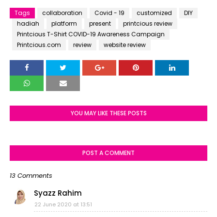
Tags
collaboration
Covid - 19
customized
DIY
hadiah
platform
present
printcious review
Printcious T-Shirt COVID-19 Awareness Campaign
Printcious.com
review
website review
YOU MAY LIKE THESE POSTS
POST A COMMENT
13 Comments
Syazz Rahim
22 June 2020 at 13:51