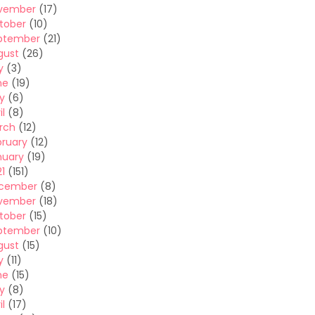
vember
(17)
tober
(10)
ptember
(21)
gust
(26)
y
(3)
ne
(19)
y
(6)
il
(8)
rch
(12)
bruary
(12)
nuary
(19)
1
(151)
cember
(8)
vember
(18)
tober
(15)
ptember
(10)
gust
(15)
y
(11)
ne
(15)
y
(8)
il
(17)