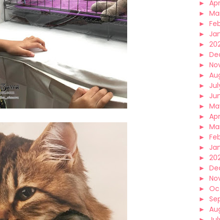
►
Apr
►
Ma
►
Fe
►
Ja
►
20
►
De
►
No
►
Au
►
Jul
►
Ju
►
Ma
►
Apr
►
Ma
►
Fe
►
Ja
►
20
►
De
►
No
►
Oc
►
Se
►
Au
►
Jul