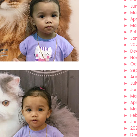
►
Ju
►
Ma
►
Apr
►
Ma
►
Fe
►
Ja
►
20
►
De
►
No
►
Oc
►
Se
►
Au
►
Jul
►
Ju
►
Ma
►
Apr
►
Ma
►
Fe
►
Ja
►
20
►
De