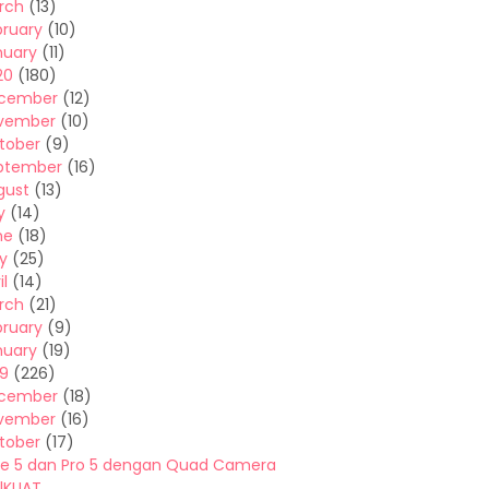
rch
(13)
bruary
(10)
nuary
(11)
20
(180)
cember
(12)
vember
(10)
tober
(9)
ptember
(16)
gust
(13)
y
(14)
ne
(18)
y
(25)
il
(14)
rch
(21)
bruary
(9)
nuary
(19)
19
(226)
cember
(18)
vember
(16)
tober
(17)
e 5 dan Pro 5 dengan Quad Camera
alKUAT