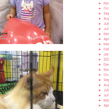
►
No
►
Oc
►
Se
►
Au
►
Jul
►
Ju
►
Ma
►
Apr
►
Ma
►
Fe
►
Ja
►
202
►
De
►
No
►
Oc
►
Se
►
Au
►
Jul
►
Ju
►
Ma
►
Apr