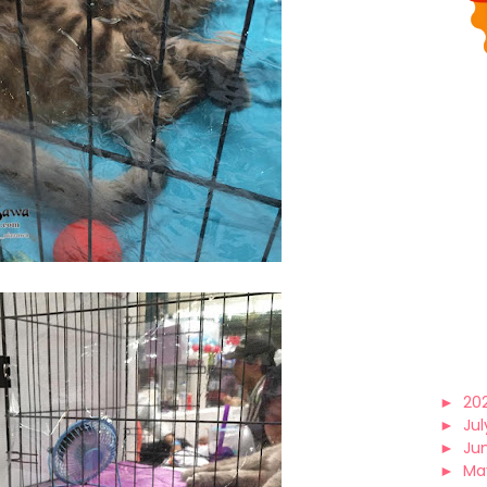
►
20
►
Jul
►
Ju
►
Ma