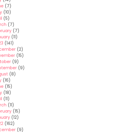
ne
(7)
y
(10)
il
(5)
rch
(7)
bruary
(7)
nuary
(11)
23
(141)
cember
(2)
vember
(15)
tober
(9)
ptember
(9)
gust
(8)
y
(16)
ne
(15)
y
(18)
il
(11)
rch
(11)
bruary
(15)
nuary
(12)
22
(162)
cember
(9)