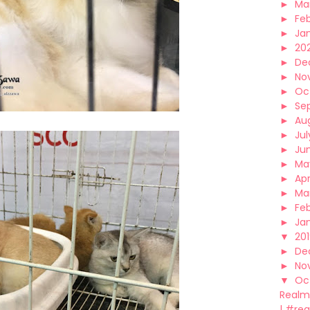
►
Ma
►
Fe
►
Ja
►
20
►
De
►
No
►
Oc
►
Se
►
Au
►
Jul
►
Ju
►
Ma
►
Apr
►
Ma
►
Fe
►
Ja
▼
20
►
De
►
No
▼
Oc
Realm
| #re