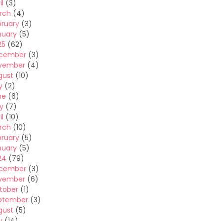
il
(3)
rch
(4)
bruary
(3)
nuary
(5)
25
(62)
cember
(3)
vember
(4)
gust
(10)
y
(2)
ne
(6)
y
(7)
il
(10)
rch
(10)
bruary
(5)
nuary
(5)
24
(79)
cember
(3)
vember
(6)
tober
(1)
ptember
(3)
gust
(5)
y
(14)