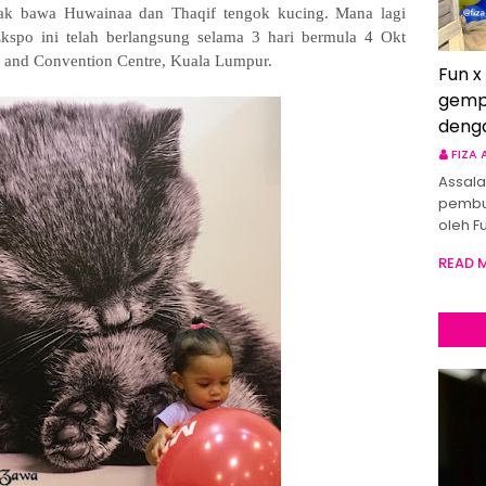
nak bawa Huwainaa dan Thaqif tengok kucing. Mana lagi
spo ini telah berlangsung selama 3 hari bermula 4 Okt
 and Convention Centre, Kuala Lumpur.
Fun x
gemp
deng
FIZA
Assala
pembu
oleh F
READ 