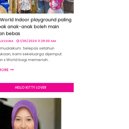
 World Indoor playground paling
ak anak-anak boleh main
an bebas
 AIZZAWA
1/05/2024 11:29:00 AM
mualaikum. Selepas setahun
kaan, kami sekeluarga dijemput
un x World bagi memeriah…
MORE
HELLO KITTY LOVER