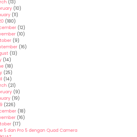
rch
(13)
bruary
(10)
nuary
(11)
20
(180)
cember
(12)
vember
(10)
tober
(9)
ptember
(16)
gust
(13)
y
(14)
ne
(18)
y
(25)
il
(14)
rch
(21)
bruary
(9)
nuary
(19)
19
(226)
cember
(18)
vember
(16)
tober
(17)
e 5 dan Pro 5 dengan Quad Camera
alKUAT