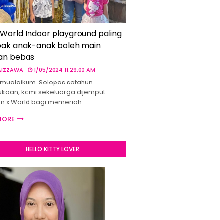
 World Indoor playground paling
ak anak-anak boleh main
an bebas
 AIZZAWA
1/05/2024 11:29:00 AM
mualaikum. Selepas setahun
kaan, kami sekeluarga dijemput
un x World bagi memeriah…
MORE
HELLO KITTY LOVER