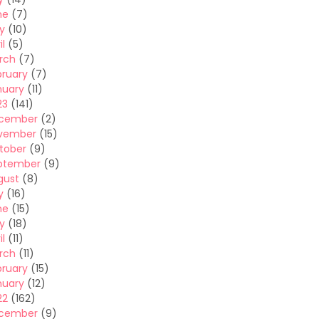
ne
(7)
y
(10)
il
(5)
rch
(7)
bruary
(7)
nuary
(11)
23
(141)
cember
(2)
vember
(15)
tober
(9)
ptember
(9)
gust
(8)
y
(16)
ne
(15)
y
(18)
il
(11)
rch
(11)
bruary
(15)
nuary
(12)
22
(162)
cember
(9)