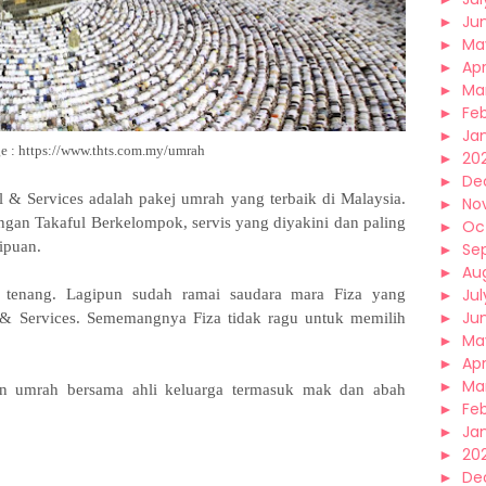
►
Ju
►
Ma
►
Apr
►
Ma
►
Fe
►
Ja
e :
https://www.thts.com.my/umrah
►
20
►
De
& Services adalah pakej umrah yang terbaik di Malaysia.
►
No
ngan Takaful Berkelompok, servis yang diyakini dan paling
►
Oc
nipuan.
►
Se
►
Au
►
Jul
 tenang. Lagipun sudah ramai saudara mara Fiza yang
►
Ju
& Services. Sememangnya Fiza tidak ragu untuk memilih
►
Ma
►
Apr
►
Ma
n umrah bersama ahli keluarga termasuk mak dan abah
►
Fe
►
Ja
►
20
►
De