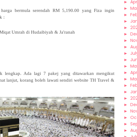
►
Apr
►
Ma
harga bermula serendah RM 5,190.00 yang Fiza ingin
►
Fe
uk
:
►
Ja
►
20
 Miqat Umrah di Hudaibiyah & Ja'ranah
►
De
►
No
►
Au
►
Jul
►
Ju
►
Ma
►
Apr
ak lengkap. Ada lagi 7 pakej yang ditawarkan mengikut
►
Ma
 lanjut, korang boleh lawati sendiri website TH Travel &
►
Fe
►
Ja
►
20
►
De
►
No
►
Oc
►
Se
►
Au
►
Jul