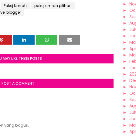
►
No
Pakej Umrah
pakej umrah pilihan
►
Oc
avel blogger
►
Se
►
Au
►
Jul
►
Ju
►
Ma
►
Apr
►
Ma
U MAY LIKE THESE POSTS
►
Fe
►
Ja
►
202
►
De
POST A COMMENT
►
No
►
Oc
►
Se
►
Au
►
Jul
►
Ju
►
Ma
en yang bagus.
►
Apr