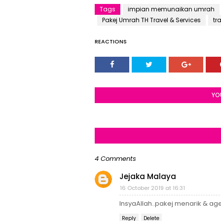
Tags
impian memunaikan umrah
Pakej Umrah TH Travel & Services
tr
REACTIONS
YO
4 Comments
Jejaka Malaya
16 October 2019 at 16:31
InsyaAllah..pakej menarik & ag
Reply
Delete