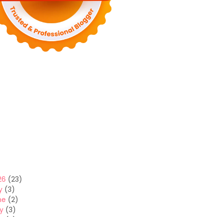
26
(23)
y
(3)
ne
(2)
y
(3)