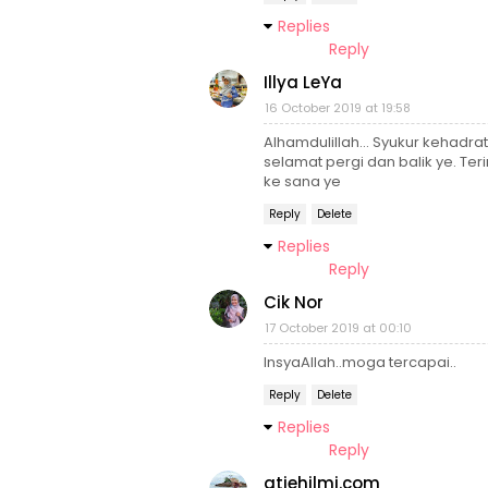
Replies
Reply
Illya LeYa
16 October 2019 at 19:58
Alhamdulillah... Syukur kehadr
selamat pergi dan balik ye. Ter
ke sana ye
Reply
Delete
Replies
Reply
Cik Nor
17 October 2019 at 00:10
InsyaAllah..moga tercapai..
Reply
Delete
Replies
Reply
atiehilmi.com