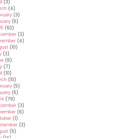
il
(3)
rch
(4)
bruary
(3)
nuary
(5)
25
(62)
cember
(3)
vember
(4)
gust
(10)
y
(2)
ne
(6)
y
(7)
il
(10)
rch
(10)
bruary
(5)
nuary
(5)
24
(79)
cember
(3)
vember
(6)
tober
(1)
ptember
(3)
gust
(5)
y
(14)