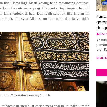
a tidak lama lagi. Mesti korang telah merancang destinasi
 kan. Bercuti siapa yang tidak suka, tapi impian bercuti
lama terdetik di hati. Dan lebih seronok jika impian ini
Fun x
n abah. In syaa Allah suatu hari nanti dan ianya tidak
gemp
deng
FIZA
Assala
pembu
oleh F
READ 
: https://www.thts.com.my/umrah
a terbaca dan membuat carian mengenai pakej-pakej umrah