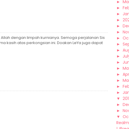
►
Ma
►
Fe
►
Ja
►
20
►
De
►
No
at Allah dengan limpah kurnianya. Semoga perjalanan Sis
►
Oc
ima kasih atas perkongsian ini. Doakan LeYa juga dapat
►
Se
►
Au
►
Jul
►
Ju
►
Ma
►
Apr
►
Ma
►
Fe
►
Ja
▼
20
►
De
►
No
▼
Oc
Realm
| #re