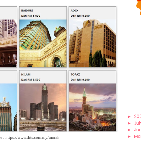
►
20
►
Jul
►
Ju
►
Ma
e :
https://www.thts.com.my/umrah