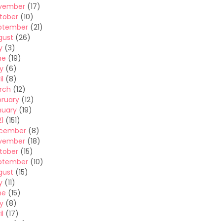
vember
(17)
tober
(10)
ptember
(21)
gust
(26)
y
(3)
ne
(19)
y
(6)
il
(8)
rch
(12)
bruary
(12)
nuary
(19)
1
(151)
cember
(8)
vember
(18)
tober
(15)
ptember
(10)
gust
(15)
y
(11)
ne
(15)
y
(8)
il
(17)