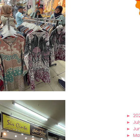
►
20
►
Jul
►
Ju
►
Ma