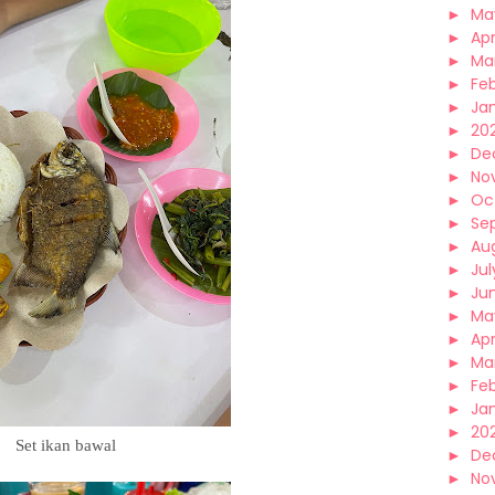
►
Ma
►
Apr
►
Ma
►
Fe
►
Ja
►
20
►
De
►
No
►
Oc
►
Se
►
Au
►
Jul
►
Ju
►
Ma
►
Apr
►
Ma
►
Fe
►
Ja
►
20
Set ikan bawal
►
De
►
No