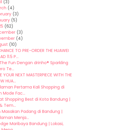
il
(3)
rch
(4)
bruary
(3)
nuary
(5)
25
(62)
cember
(3)
vember
(4)
gust
(10)
CHANCE TO PRE-ORDER THE HUAWEI
D 11.5 P...
 The Fun Dengan drinho® Sparkling
ro Te...
E YOUR NEXT MASTERPIECE WITH THE
W HUA...
laman Pertama Kali Shopping di
 Mode Fac...
t Shopping Best di Kota Bandung |
& Tem...
 Masakan Padang di Bandung |
laman Menja...
dge Maribaya Bandung | Lokasi,
i Mena...