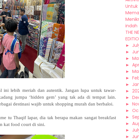
Untuk 
Memah
Menik
indah 
THE N
EDITIO
►
Jul
►
Ju
►
Ma
►
Apr
►
Ma
►
Fe
►
Ja
l ini lebih meriah dan autentik. Jangan lupa untuk tawar-
►
20
►
De
adang jumpa ‘hidden gem’ yang tak ada di tempat lain.
►
No
bagai destinasi wajib untuk shopping murah dan berbaloi.
►
Oc
►
Se
ime tu Thaqif lapar, dia tak berapa makan sangat breakfast
►
Au
 kat food court di sini.
►
Jul
►
Ju