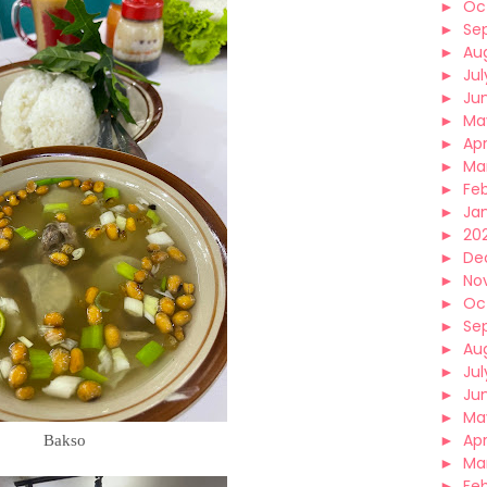
►
Oc
►
Se
►
Au
►
Jul
►
Ju
►
Ma
►
Apr
►
Ma
►
Fe
►
Ja
►
202
►
De
►
No
►
Oc
►
Se
►
Au
►
Jul
►
Ju
►
Ma
►
Apr
Bakso
►
Ma
►
Fe