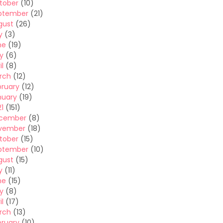
tober
(10)
ptember
(21)
gust
(26)
y
(3)
ne
(19)
y
(6)
il
(8)
rch
(12)
bruary
(12)
nuary
(19)
1
(151)
cember
(8)
vember
(18)
tober
(15)
ptember
(10)
gust
(15)
y
(11)
ne
(15)
y
(8)
il
(17)
rch
(13)
bruary
(10)