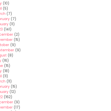
y
(10)
il
(5)
rch
(7)
bruary
(7)
nuary
(11)
23
(141)
cember
(2)
vember
(15)
tober
(9)
ptember
(9)
gust
(8)
y
(16)
ne
(15)
y
(18)
il
(11)
rch
(11)
bruary
(15)
nuary
(12)
22
(162)
cember
(9)
vember
(17)