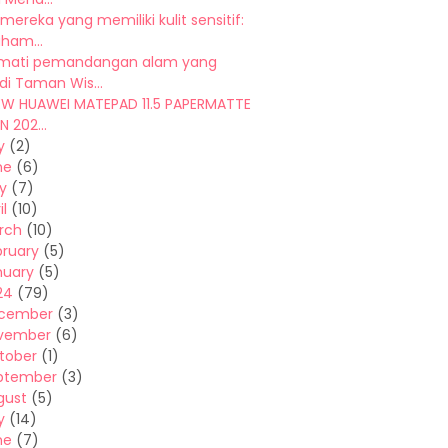
mereka yang memiliki kulit sensitif:
am...
mati pemandangan alam yang
di Taman Wis...
EW HUAWEI MATEPAD 11.5 PAPERMATTE
N 202...
y
(2)
ne
(6)
y
(7)
il
(10)
rch
(10)
bruary
(5)
nuary
(5)
24
(79)
cember
(3)
vember
(6)
tober
(1)
ptember
(3)
gust
(5)
y
(14)
ne
(7)