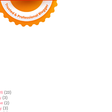
26
(23)
y
(3)
ne
(2)
y
(3)