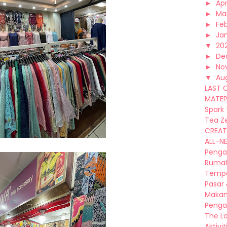
►
Apr
►
Ma
►
Fe
►
Ja
▼
20
►
De
►
No
▼
Au
LAST 
MATEPA
Spark
Tea Ze
CREAT
ALL-NE
Penga
Rumah
Tempa
Pasar 
Makan
Penga
The Lo
Aktivit