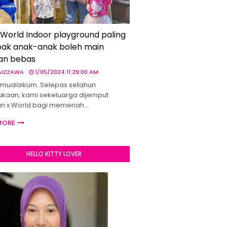
 World Indoor playground paling
ak anak-anak boleh main
an bebas
 AIZZAWA
1/05/2024 11:29:00 AM
mualaikum. Selepas setahun
kaan, kami sekeluarga dijemput
un x World bagi memeriah…
MORE
HELLO KITTY LOVER