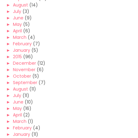
►
August
(14)
►
July
(3)
►
June
(9)
►
May
(5)
►
April
(6)
►
March
(4)
►
February
(7)
►
January
(5)
►
2015
(96)
►
December
(12)
►
November
(6)
►
October
(5)
►
September
(7)
►
August
(11)
►
July
(11)
►
June
(10)
►
May
(16)
►
April
(2)
►
March
(1)
►
February
(4)
►
January
(11)