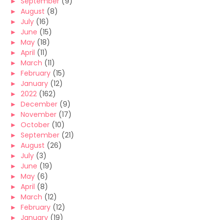
►
September
(9)
►
August
(8)
►
July
(16)
►
June
(15)
►
May
(18)
►
April
(11)
►
March
(11)
►
February
(15)
►
January
(12)
►
2022
(162)
►
December
(9)
►
November
(17)
►
October
(10)
►
September
(21)
►
August
(26)
►
July
(3)
►
June
(19)
►
May
(6)
►
April
(8)
►
March
(12)
►
February
(12)
►
January
(19)