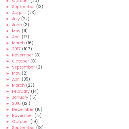
►
October
(20)
►
September
(13)
►
August
(23)
►
July
(22)
►
June
(3)
►
May
(11)
►
April
(17)
►
March
(16)
►
2017
(107)
►
November
(8)
►
October
(8)
►
September
(2)
►
May
(2)
►
April
(35)
►
March
(23)
►
February
(14)
►
January
(15)
►
2016
(121)
►
December
(16)
►
November
(15)
►
October
(19)
►
September
(18)