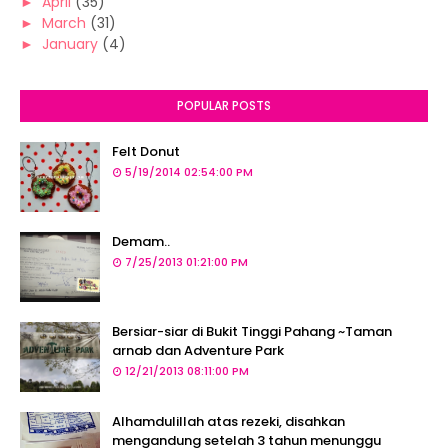
►
April
(35)
►
March
(31)
►
January
(4)
POPULAR POSTS
Felt Donut
5/19/2014 02:54:00 PM
Demam..
7/25/2013 01:21:00 PM
Bersiar-siar di Bukit Tinggi Pahang ~Taman
arnab dan Adventure Park
12/21/2013 08:11:00 PM
Alhamdulillah atas rezeki, disahkan
mengandung setelah 3 tahun menunggu