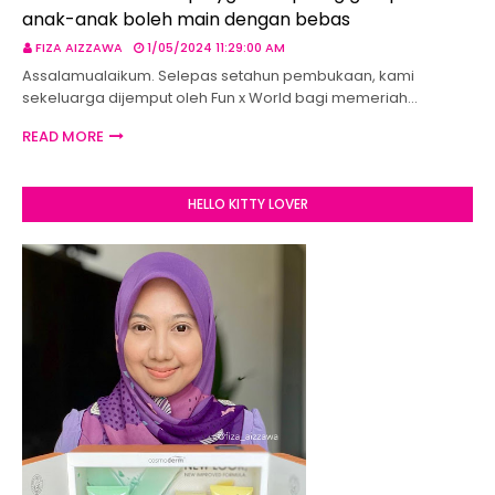
anak-anak boleh main dengan bebas
FIZA AIZZAWA
1/05/2024 11:29:00 AM
Assalamualaikum. Selepas setahun pembukaan, kami
sekeluarga dijemput oleh Fun x World bagi memeriah…
READ MORE
HELLO KITTY LOVER