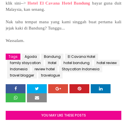
klik sini-->
Hotel
El Cavana Hotel Bandung
bayar guna duit
Malaysia, kan senang.
Nak tahu tempat mana yang kami singgah buat pertama kali
jejak kaki di Bandung? Tunggu...
Wassalam.
Tags
Agoda
Bandung
El Cavana Hotel
family staycation
Hotel
hotel bandung
hotel review
Indonesia
review hotel
Staycation Indonesia
travel blogger
travelogue
YOU MAY LIKE THESE POSTS