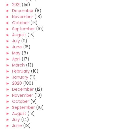
►
2021
(151)
►
December
(8)
►
November
(18)
►
October
(15)
►
September
(10)
►
August
(15)
►
July
(11)
►
June
(15)
►
May
(8)
►
April
(17)
►
March
(13)
►
February
(10)
►
January
(11)
►
2020
(180)
►
December
(12)
►
November
(10)
►
October
(9)
►
September
(16)
►
August
(13)
►
July
(14)
►
June
(18)