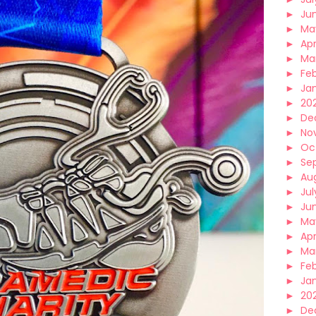
►
Ju
►
Ma
►
Apr
►
Ma
►
Fe
►
Ja
►
20
►
De
►
No
►
Oc
►
Se
►
Au
►
Jul
►
Ju
►
Ma
►
Apr
►
Ma
►
Fe
►
Ja
►
20
►
De