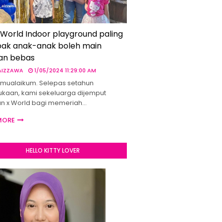
 World Indoor playground paling
ak anak-anak boleh main
an bebas
 AIZZAWA
1/05/2024 11:29:00 AM
mualaikum. Selepas setahun
kaan, kami sekeluarga dijemput
un x World bagi memeriah…
MORE
HELLO KITTY LOVER