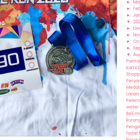
►
Ma
►
Fe
►
Ja
▼
20
►
De
►
No
►
Oc
►
Se
▼
Au
Pantai
kami bi
Shopp
Penjan
Medal 
Larian
Pelem
water 
Beli m
kurang
Penga
hotel 
Rasai