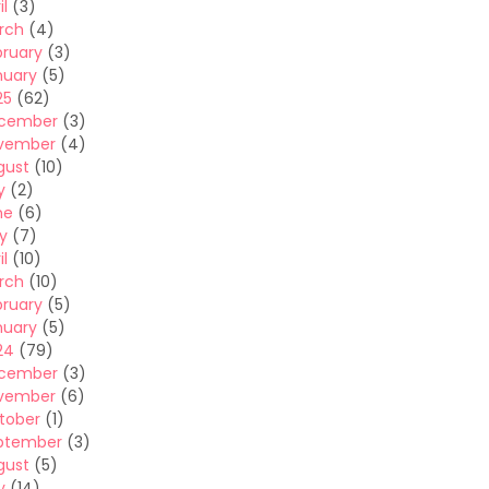
il
(3)
rch
(4)
bruary
(3)
nuary
(5)
25
(62)
cember
(3)
vember
(4)
gust
(10)
y
(2)
ne
(6)
y
(7)
il
(10)
rch
(10)
bruary
(5)
nuary
(5)
24
(79)
cember
(3)
vember
(6)
tober
(1)
ptember
(3)
gust
(5)
y
(14)