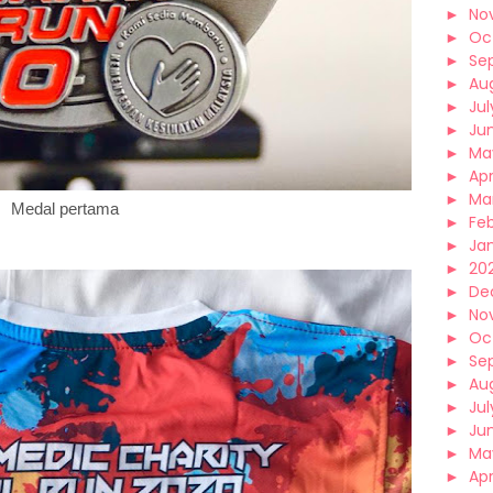
►
No
►
Oc
►
Se
►
Au
►
Jul
►
Ju
►
Ma
►
Apr
►
Ma
Medal pertama
►
Fe
►
Ja
►
202
►
De
►
No
►
Oc
►
Se
►
Au
►
Jul
►
Ju
►
Ma
►
Apr