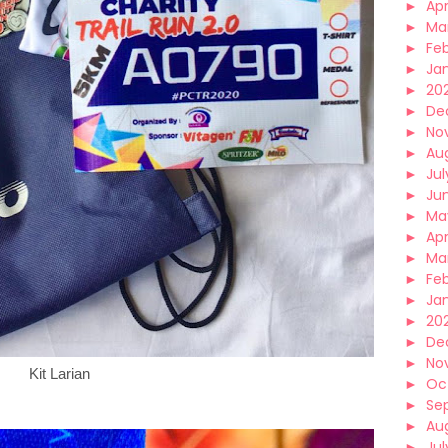
►
Apr
►
Ma
►
Fe
►
Ja
►
20
►
De
►
No
►
Au
►
Jul
►
Ju
►
Ma
►
Apr
►
Ma
►
Fe
►
Ja
►
20
►
De
►
No
Kit Larian
►
Oc
►
Se
►
Au
►
Jul