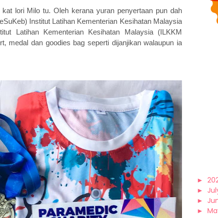
 kat lori Milo tu. Oleh kerana yuran penyertaan pun dah
eSuKeb) Institut Latihan Kementerian Kesihatan Malaysia
itut Latihan Kementerian Kesihatan Malaysia (ILKKM
t, medal dan goodies bag seperti dijanjikan walaupun ia
►
20
►
Jul
►
Ju
►
Ma