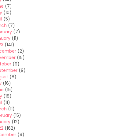
ne
(7)
y
(10)
il
(5)
rch
(7)
bruary
(7)
nuary
(11)
23
(141)
cember
(2)
vember
(15)
tober
(9)
ptember
(9)
gust
(8)
y
(16)
ne
(15)
y
(18)
il
(11)
rch
(11)
bruary
(15)
nuary
(12)
22
(162)
cember
(9)