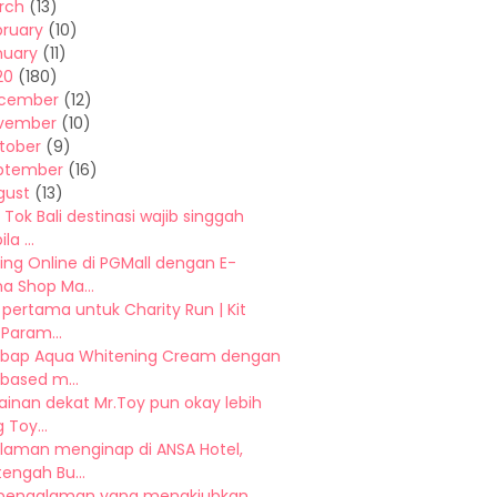
rch
(13)
bruary
(10)
nuary
(11)
20
(180)
cember
(12)
vember
(10)
tober
(9)
ptember
(16)
gust
(13)
 Tok Bali destinasi wajib singgah
la ...
ing Online di PGMall dengan E-
a Shop Ma...
pertama untuk Charity Run | Kit
 Param...
bap Aqua Whitening Cream dengan
based m...
ainan dekat Mr.Toy pun okay lebih
 Toy...
laman menginap di ANSA Hotel,
tengah Bu...
 pengalaman yang menakjubkan