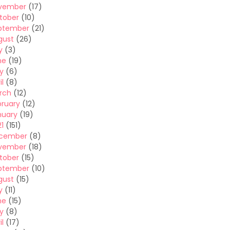
vember
(17)
tober
(10)
ptember
(21)
gust
(26)
y
(3)
ne
(19)
y
(6)
il
(8)
rch
(12)
bruary
(12)
nuary
(19)
1
(151)
cember
(8)
vember
(18)
tober
(15)
ptember
(10)
gust
(15)
y
(11)
ne
(15)
y
(8)
il
(17)