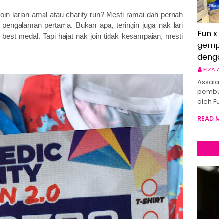
in larian amal atau charity run? Mesti ramai dah pernah
h pengalaman pertama. Bukan apa, teringin juga nak lari
Fun x
g best medal. Tapi hajat nak join tidak kesampaian, mesti
gemp
deng
FIZA
Assala
pembu
oleh F
READ 