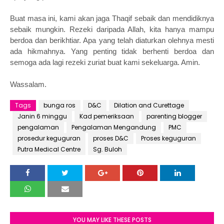
Buat masa ini, kami akan jaga Thaqif sebaik dan mendidiknya
sebaik mungkin. Rezeki daripada Allah, kita hanya mampu
berdoa dan berikhtiar. Apa yang telah diaturkan olehnya mesti
ada hikmahnya. Yang penting tidak berhenti berdoa dan
semoga ada lagi rezeki zuriat buat kami sekeluarga. Amin.
Wassalam.
Tags
bunga ros
D&C
Dilation and Curettage
Janin 6 minggu
Kad pemeriksaan
parenting blogger
pengalaman
Pengalaman Mengandung
PMC
prosedur keguguran
proses D&C
Proses keguguran
Putra Medical Centre
Sg. Buloh
YOU MAY LIKE THESE POSTS