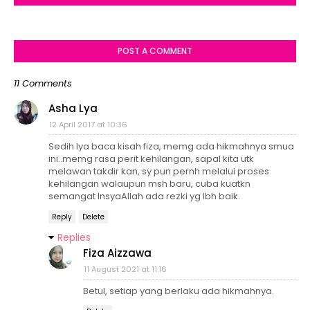
POST A COMMENT
11 Comments
Asha Lya
12 April 2017 at 10:36
Sedih lya baca kisah fiza, memg ada hikmahnya smua
ini..memg rasa perit kehilangan, sapal kita utk
melawan takdir kan, sy pun pernh melalui proses
kehilangan walaupun msh baru, cuba kuatkn
semangat InsyaAllah ada rezki yg lbh baik.
Reply
Delete
Replies
Fiza Aizzawa
11 August 2021 at 11:16
Betul, setiap yang berlaku ada hikmahnya.