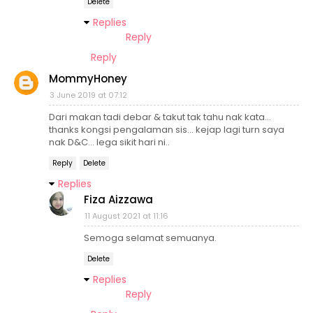
Delete
Replies
Reply
Reply
MommyHoney
3 June 2019 at 07:12
Dari makan tadi debar & takut tak tahu nak kata...
thanks kongsi pengalaman sis... kejap lagi turn saya
nak D&C... lega sikit hari ni..
Reply
Delete
Replies
Fiza Aizzawa
11 August 2021 at 11:16
Semoga selamat semuanya.
Delete
Replies
Reply