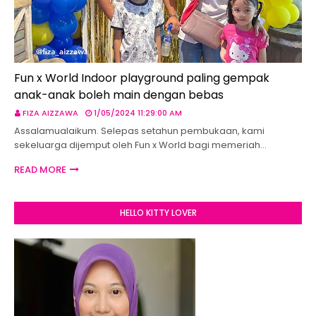
Fun x World Indoor playground paling gempak
anak-anak boleh main dengan bebas
FIZA AIZZAWA
1/05/2024 11:29:00 AM
Assalamualaikum. Selepas setahun pembukaan, kami
sekeluarga dijemput oleh Fun x World bagi memeriah…
READ MORE
HELLO KITTY LOVER