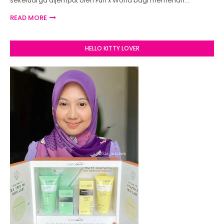
sekeluarga dijemput oleh Fun x World bagi memeriah…
READ MORE
HELLO KITTY LOVER