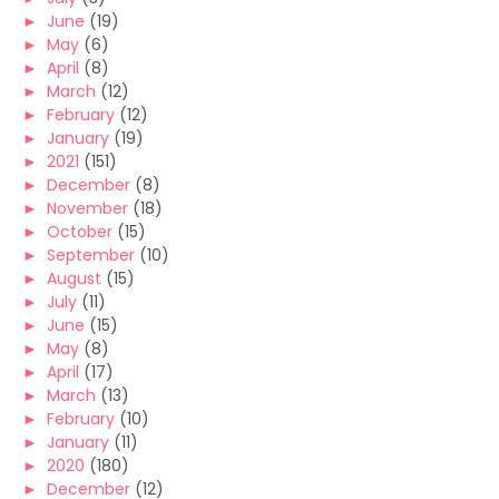
►
June
(19)
►
May
(6)
►
April
(8)
►
March
(12)
►
February
(12)
►
January
(19)
►
2021
(151)
►
December
(8)
►
November
(18)
►
October
(15)
►
September
(10)
►
August
(15)
►
July
(11)
►
June
(15)
►
May
(8)
►
April
(17)
►
March
(13)
►
February
(10)
►
January
(11)
►
2020
(180)
►
December
(12)