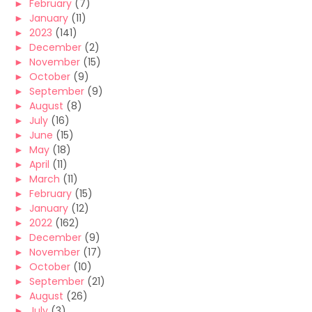
►
February
(7)
►
January
(11)
►
2023
(141)
►
December
(2)
►
November
(15)
►
October
(9)
►
September
(9)
►
August
(8)
►
July
(16)
►
June
(15)
►
May
(18)
►
April
(11)
►
March
(11)
►
February
(15)
►
January
(12)
►
2022
(162)
►
December
(9)
►
November
(17)
►
October
(10)
►
September
(21)
►
August
(26)
►
July
(3)