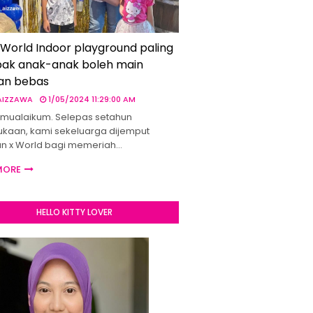
 World Indoor playground paling
ak anak-anak boleh main
an bebas
 AIZZAWA
1/05/2024 11:29:00 AM
mualaikum. Selepas setahun
kaan, kami sekeluarga dijemput
un x World bagi memeriah…
MORE
HELLO KITTY LOVER