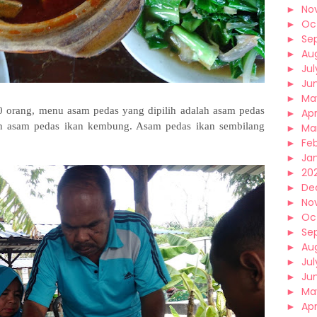
►
No
►
Oc
►
Se
►
Au
►
Jul
►
Ju
►
Ma
0 orang, menu asam pedas yang dipilih adalah asam pedas
►
Apr
an asam pedas ikan kembung. Asam pedas ikan sembilang
►
Ma
►
Fe
►
Ja
►
202
►
De
►
No
►
Oc
►
Se
►
Au
►
Jul
►
Ju
►
Ma
►
Apr