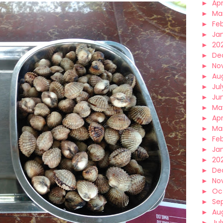
►
Apr
►
Ma
►
Fe
►
Ja
►
20
►
De
►
No
►
Au
►
Jul
►
Ju
►
Ma
►
Apr
►
Ma
►
Fe
►
Ja
►
20
►
De
►
No
►
Oc
►
Se
►
Au
►
Jul