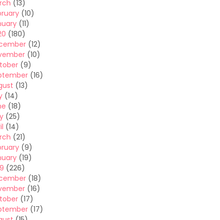
rch
(13)
bruary
(10)
nuary
(11)
20
(180)
cember
(12)
vember
(10)
tober
(9)
ptember
(16)
gust
(13)
y
(14)
ne
(18)
y
(25)
il
(14)
rch
(21)
bruary
(9)
nuary
(19)
19
(226)
cember
(18)
vember
(16)
tober
(17)
ptember
(17)
gust
(15)