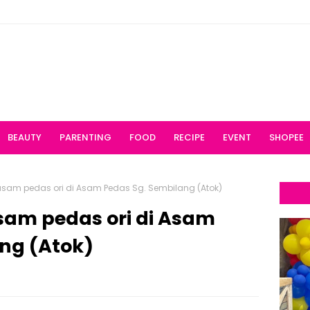
BEAUTY
PARENTING
FOOD
RECIPE
EVENT
SHOPEE
asam pedas ori di Asam Pedas Sg. Sembilang (Atok)
sam pedas ori di Asam
ng (Atok)