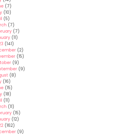
ne
(7)
y
(10)
il
(5)
rch
(7)
bruary
(7)
nuary
(11)
23
(141)
cember
(2)
vember
(15)
tober
(9)
ptember
(9)
gust
(8)
y
(16)
ne
(15)
y
(18)
il
(11)
rch
(11)
bruary
(15)
nuary
(12)
22
(162)
cember
(9)