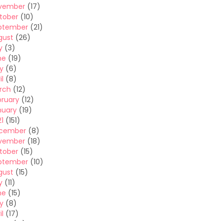
vember
(17)
tober
(10)
ptember
(21)
gust
(26)
y
(3)
ne
(19)
y
(6)
il
(8)
rch
(12)
bruary
(12)
nuary
(19)
1
(151)
cember
(8)
vember
(18)
tober
(15)
ptember
(10)
gust
(15)
y
(11)
ne
(15)
y
(8)
il
(17)