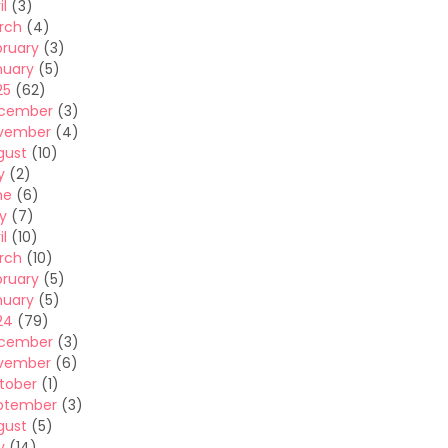
il
(3)
rch
(4)
bruary
(3)
nuary
(5)
25
(62)
cember
(3)
vember
(4)
gust
(10)
y
(2)
ne
(6)
y
(7)
il
(10)
rch
(10)
bruary
(5)
nuary
(5)
24
(79)
cember
(3)
vember
(6)
tober
(1)
ptember
(3)
gust
(5)
y
(14)