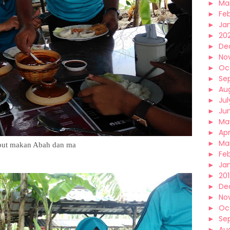
►
Ma
►
Fe
►
Ja
►
20
►
De
►
No
►
Oc
►
Se
►
Au
►
Jul
►
Ju
►
Ma
►
Apr
►
Ma
ut makan Abah dan ma
►
Fe
►
Ja
►
20
►
De
►
No
►
Oc
►
Se
►
Au