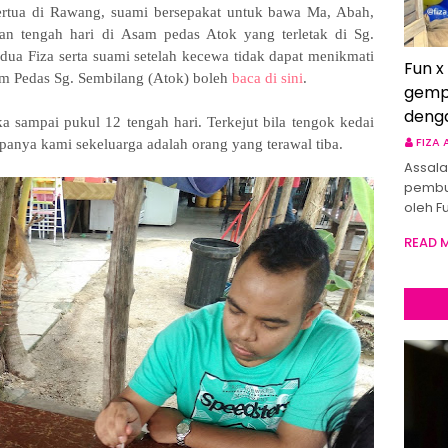
ertua di Rawang, suami bersepakat untuk bawa Ma, Abah,
kan tengah hari di
Asam pedas Atok yang terletak di Sg.
dua Fiza serta suami setelah kecewa tidak dapat menikmati
Fun x
m Pedas Sg. Sembilang (Atok)
boleh
baca di sini
.
gemp
deng
a sampai pukul 12 tengah hari. Terkejut bila tengok kedai
FIZA
nya kami sekeluarga adalah orang yang terawal tiba.
Assala
pembu
oleh F
READ 