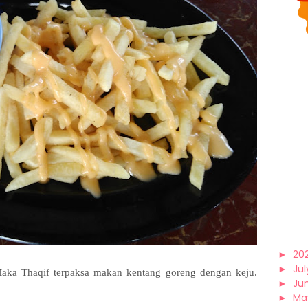
►
20
►
Jul
aka Thaqif terpaksa makan kentang goreng dengan keju.
►
Ju
►
Ma