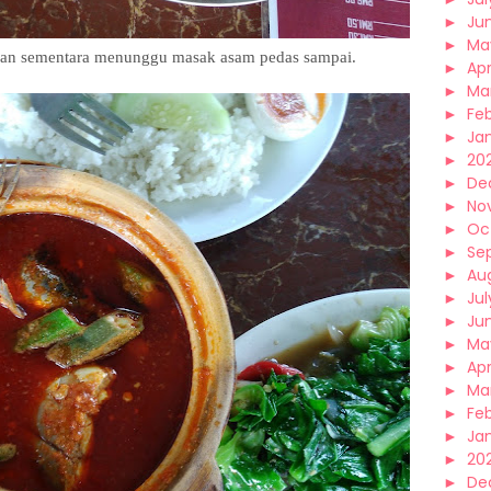
►
Ju
►
Ma
gan sementara menunggu masak asam pedas sampai.
►
Apr
►
Ma
►
Fe
►
Ja
►
20
►
De
►
No
►
Oc
►
Se
►
Au
►
Jul
►
Ju
►
Ma
►
Apr
►
Ma
►
Fe
►
Ja
►
20
►
De