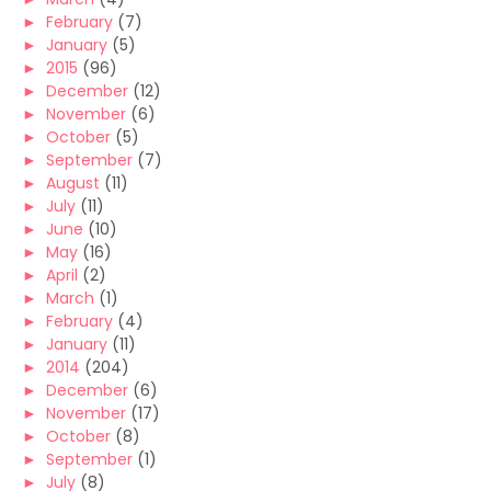
►
February
(7)
►
January
(5)
►
2015
(96)
►
December
(12)
►
November
(6)
►
October
(5)
►
September
(7)
►
August
(11)
►
July
(11)
►
June
(10)
►
May
(16)
►
April
(2)
►
March
(1)
►
February
(4)
►
January
(11)
►
2014
(204)
►
December
(6)
►
November
(17)
►
October
(8)
►
September
(1)
►
July
(8)