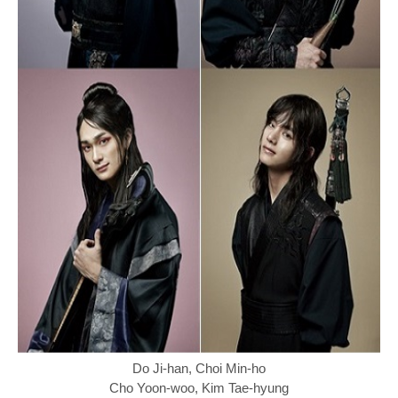
Do Ji-han,
Choi Min-ho
Cho Yoon-woo,
Kim Tae-hyung