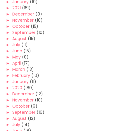
►
January
(19)
►
2021
(151)
►
December
(8)
►
November
(18)
►
October
(15)
►
September
(10)
►
August
(15)
►
July
(11)
►
June
(15)
►
May
(8)
►
April
(17)
►
March
(13)
►
February
(10)
►
January
(11)
►
2020
(180)
►
December
(12)
►
November
(10)
►
October
(9)
►
September
(16)
►
August
(13)
►
July
(14)
►
June
(18)