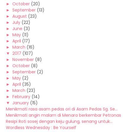
►
October
(20)
►
September
(13)
►
August
(23)
►
July
(22)
►
June
(3)
►
May
(11)
►
April
(17)
►
March
(16)
▼
2017
(107)
►
November
(8)
►
October
(8)
►
September
(2)
►
May
(2)
►
April
(35)
►
March
(23)
►
February
(14)
▼
January
(15)
Menikmati rasa asam pedas ori di Asam Pedas Sg. Se...
Menikmati angin malam di Menara berkembar Petronas
Resipi Roti sosej dengan keju gulung, senang untuk...
Wordless Wednesday : Be Yourself