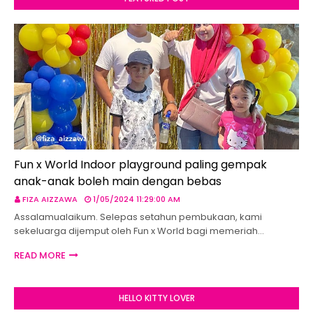
Fun x World Indoor playground paling gempak
anak-anak boleh main dengan bebas
FIZA AIZZAWA
1/05/2024 11:29:00 AM
Assalamualaikum. Selepas setahun pembukaan, kami
sekeluarga dijemput oleh Fun x World bagi memeriah…
READ MORE
HELLO KITTY LOVER