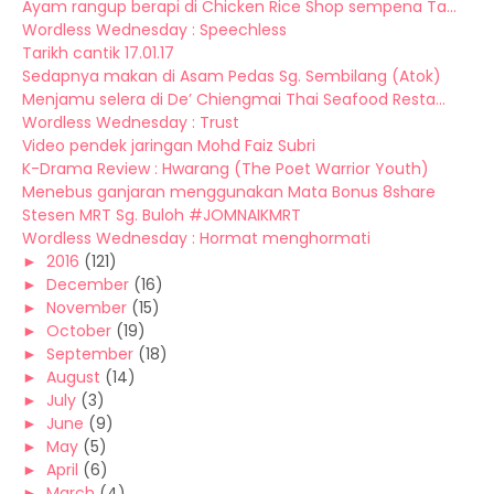
Ayam rangup berapi di Chicken Rice Shop sempena Ta...
Wordless Wednesday : Speechless
Tarikh cantik 17.01.17
Sedapnya makan di Asam Pedas Sg. Sembilang (Atok)
Menjamu selera di De’ Chiengmai Thai Seafood Resta...
Wordless Wednesday : Trust
Video pendek jaringan Mohd Faiz Subri
K-Drama Review : Hwarang (The Poet Warrior Youth)
Menebus ganjaran menggunakan Mata Bonus 8share
Stesen MRT Sg. Buloh #JOMNAIKMRT
Wordless Wednesday : Hormat menghormati
►
2016
(121)
►
December
(16)
►
November
(15)
►
October
(19)
►
September
(18)
►
August
(14)
►
July
(3)
►
June
(9)
►
May
(5)
►
April
(6)
►
March
(4)