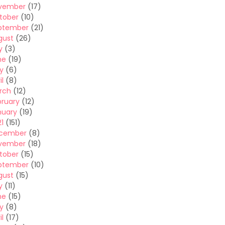
vember
(17)
tober
(10)
ptember
(21)
gust
(26)
y
(3)
ne
(19)
y
(6)
il
(8)
rch
(12)
bruary
(12)
nuary
(19)
1
(151)
cember
(8)
vember
(18)
tober
(15)
ptember
(10)
gust
(15)
y
(11)
ne
(15)
y
(8)
il
(17)