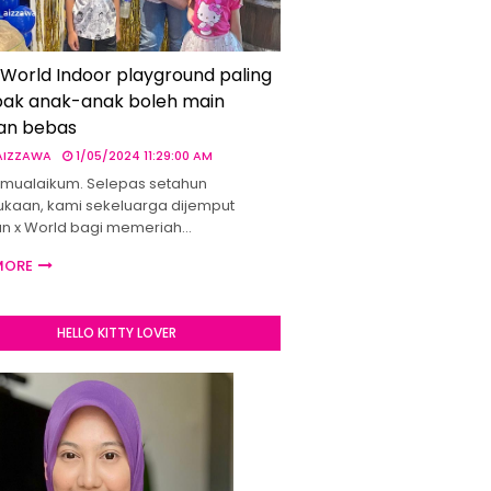
 World Indoor playground paling
ak anak-anak boleh main
an bebas
 AIZZAWA
1/05/2024 11:29:00 AM
mualaikum. Selepas setahun
kaan, kami sekeluarga dijemput
un x World bagi memeriah…
MORE
HELLO KITTY LOVER