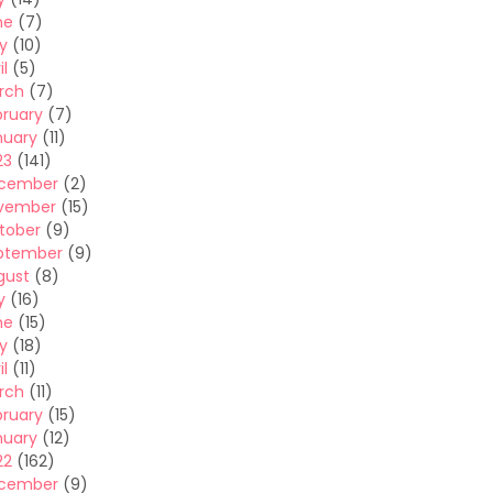
ne
(7)
y
(10)
il
(5)
rch
(7)
bruary
(7)
nuary
(11)
23
(141)
cember
(2)
vember
(15)
tober
(9)
ptember
(9)
gust
(8)
y
(16)
ne
(15)
y
(18)
il
(11)
rch
(11)
bruary
(15)
nuary
(12)
22
(162)
cember
(9)