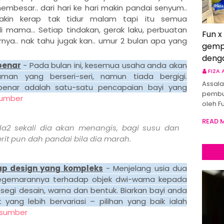
besar.. dari hari ke hari makin pandai senyum..
akin kerap tak tidur malam tapi itu semua
 mama... Setiap tindakan, gerak laku, perbuatan
Fun x
a.. nak tahu jugak kan.. umur 2 bulan apa yang
gemp
deng
benar
- Pada bulan ini, kesemua usaha anda akan
FIZA
man yang berseri-seri, namun tiada bergigi.
Assala
enar adalah satu-satu pencapaian bayi yang
pembu
umber
oleh F
READ 
la2 sekali dia akan menangis, bagi susu dan
rit pun dah pandai bila dia marah.
p design yang kompleks
- Menjelang usia dua
egemarannya terhadap objek dwi-warna kepada
i segi desain, warna dan bentuk. Biarkan bayi anda
ang lebih bervariasi – pilihan yang baik ialah
sumber