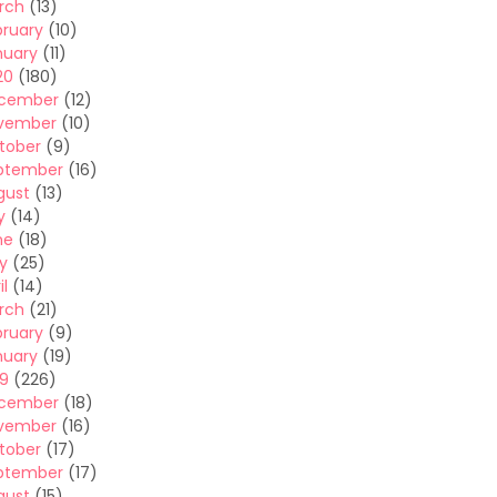
rch
(13)
bruary
(10)
nuary
(11)
20
(180)
cember
(12)
vember
(10)
tober
(9)
ptember
(16)
gust
(13)
y
(14)
ne
(18)
y
(25)
il
(14)
rch
(21)
bruary
(9)
nuary
(19)
19
(226)
cember
(18)
vember
(16)
tober
(17)
ptember
(17)
gust
(15)