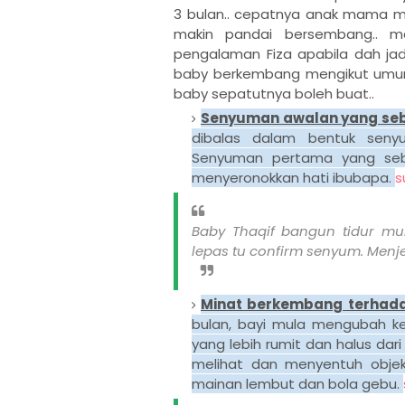
3 bulan.. cepatnya anak mama mem
makin pandai bersembang.. m
pengalaman Fiza apabila dah jadi
baby berkembang mengikut umurny
baby sepatutnya boleh buat..
Senyuman awalan yang se
dibalas dalam bentuk senyu
Senyuman pertama yang seb
menyeronokkan hati ibubapa.
s
Baby Thaqif bangun tidur mu
lepas tu confirm senyum. Menje
Minat berkembang terhada
bulan, bayi mula mengubah k
yang lebih rumit dan halus dar
melihat dan menyentuh objek y
mainan lembut dan bola gebu.