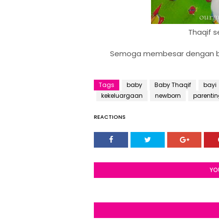
Thaqif s
Semoga membesar dengan bija
Tags
baby
Baby Thaqif
bayi
kekeluargaan
newborn
parenti
REACTIONS
YO