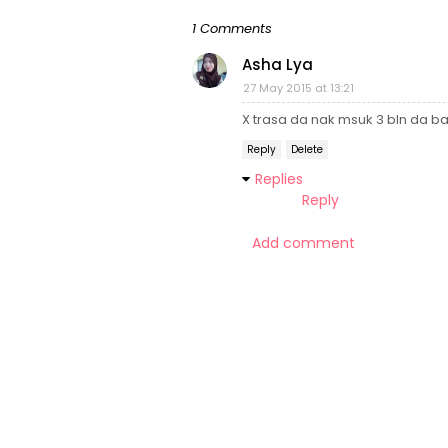
1 Comments
Asha Lya
27 May 2015 at 13:21
X trasa da nak msuk 3 bln da bab
Reply
Delete
Replies
Reply
Add comment