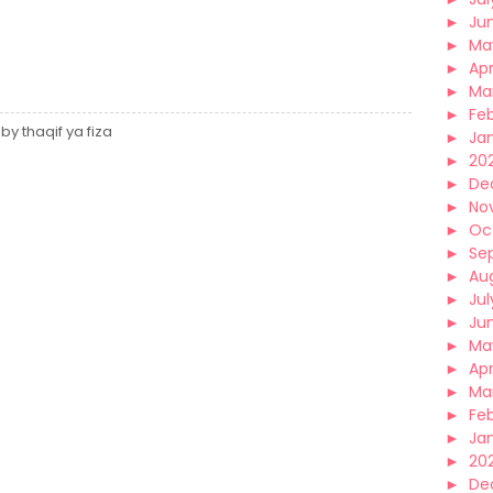
►
Ju
►
Ma
►
Apr
►
Ma
►
Fe
y thaqif ya fiza
►
Ja
►
20
►
De
►
No
►
Oc
►
Se
►
Au
►
Jul
►
Ju
►
Ma
►
Apr
►
Ma
►
Fe
►
Ja
►
20
►
De