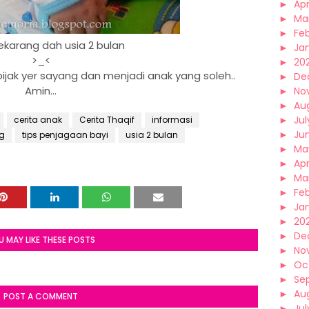
►
Apr
►
Ma
►
Fe
ekarang dah usia 2 bulan
►
Ja
>_<
►
20
k yer sayang dan menjadi anak yang soleh..
►
De
Amin...
►
No
►
Au
►
Jul
cerita anak
Cerita Thaqif
informasi
►
Ju
ng
tips penjagaan bayi
usia 2 bulan
►
Ma
►
Apr
►
Ma
►
Fe
►
Ja
►
20
►
De
U MAY LIKE THESE POSTS
►
No
►
Oc
►
Se
►
Au
POST A COMMENT
►
Jul