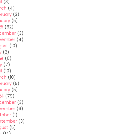
il
(3)
rch
(4)
bruary
(3)
nuary
(5)
25
(62)
cember
(3)
vember
(4)
gust
(10)
y
(2)
ne
(6)
y
(7)
il
(10)
rch
(10)
bruary
(5)
nuary
(5)
24
(79)
cember
(3)
vember
(6)
tober
(1)
ptember
(3)
gust
(5)
y
(14)