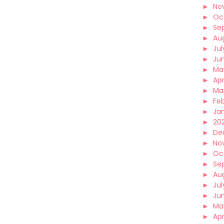
►
No
►
Oc
►
Se
►
Au
►
Jul
►
Ju
►
Ma
►
Apr
►
Ma
►
Fe
►
Ja
►
202
►
De
►
No
►
Oc
►
Se
►
Au
►
Jul
►
Ju
►
Ma
►
Apr