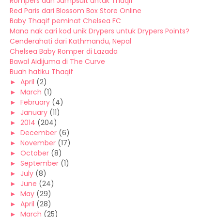
Rompers dan Jumpsuit untuk Thaqif
Red Paris dari Blossom Box Store Online
Baby Thaqif peminat Chelsea FC
Mana nak cari kod unik Drypers untuk Drypers Points?
Cenderahati dari Kathmandu, Nepal
Chelsea Baby Romper di Lazada
Bawal Aidijuma di The Curve
Buah hatiku Thaqif
►
April
(2)
►
March
(1)
►
February
(4)
►
January
(11)
►
2014
(204)
►
December
(6)
►
November
(17)
►
October
(8)
►
September
(1)
►
July
(8)
►
June
(24)
►
May
(29)
►
April
(28)
►
March
(25)