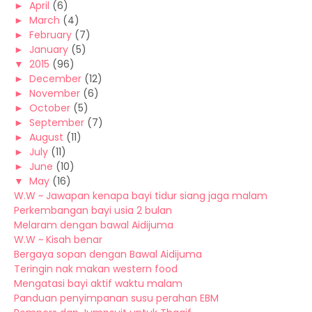
►
April
(6)
►
March
(4)
►
February
(7)
►
January
(5)
▼
2015
(96)
►
December
(12)
►
November
(6)
►
October
(5)
►
September
(7)
►
August
(11)
►
July
(11)
►
June
(10)
▼
May
(16)
W.W ~ Jawapan kenapa bayi tidur siang jaga malam
Perkembangan bayi usia 2 bulan
Melaram dengan bawal Aidijuma
W.W ~ Kisah benar
Bergaya sopan dengan Bawal Aidijuma
Teringin nak makan western food
Mengatasi bayi aktif waktu malam
Panduan penyimpanan susu perahan EBM