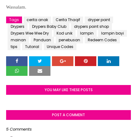
Wassalam.
Tags
cerita anak
Cerita Thaqif
dryper point
Drypers
Drypers Baby Club
drypers point shop
Drypers Wee Wee Dry
Kod unik
lampin
lampin bayi
mainan
Panduan
penebusan
Redeem Codes
tips
Tutorial
Unique Codes
YOU MAY LIKE THESE POSTS
POST A COMMENT
5 Comments