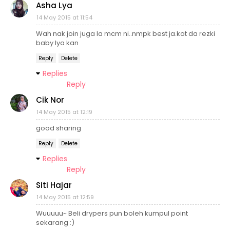
Asha Lya
14 May 2015 at 11:54
Wah nak join juga la mcm ni..nmpk best ja.kot da rezki
baby lya kan
Reply
Delete
Replies
Reply
Cik Nor
14 May 2015 at 12:19
good sharing
Reply
Delete
Replies
Reply
Siti Hajar
14 May 2015 at 12:59
Wuuuuu~ Beli drypers pun boleh kumpul point
sekarang :)