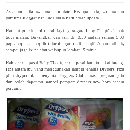
Assalamualaikum.. lama tak update.. BW apa tah lagi.. nama pun
part time blogger kan.. ada masa baru boleh update.
Hari ini punch card merah lagi gara-gara baby Thaqif tak nak
tidur malam. Bayangkan dari jam dr 8.30 malam sampai 5.30
pagi, terpaksa bergilir tidur dengan dedi Thaqif. Alhamdulillah,
sampai juga ke pejabat walaupun lambat 15 minit.
Habis cerita pasal Baby Thaqif, cerita pasal lampin pakai buang.
Fiza antara ibu yang menggunakan lampin jenama Drypers. Fiza
pilih drypers dan menyertai Drypers Club.. masa pregnant join
dan boleh dapatkan sampel pampers drypers new born secara
percuma.