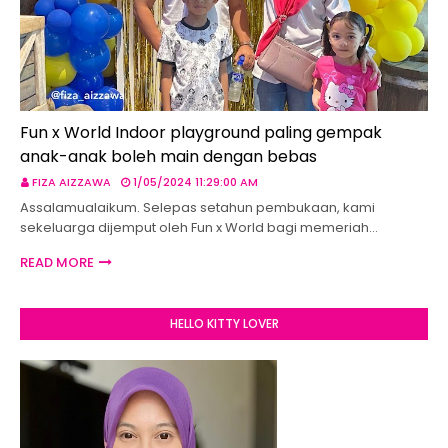
Fun x World Indoor playground paling gempak
anak-anak boleh main dengan bebas
FIZA AIZZAWA
1/05/2024 11:29:00 AM
Assalamualaikum. Selepas setahun pembukaan, kami
sekeluarga dijemput oleh Fun x World bagi memeriah…
READ MORE
HELLO KITTY LOVER