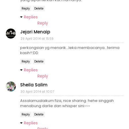
Reply
Delete
Replies
Reply
Jejari Menaip
29 April 2014 at 15:59
perkongsian yg menarik...leka membacanya...terima
kasih!!:DD
Reply
Delete
Replies
Reply
Sheila Salim
30 April 2014 at 10:07
Assalamualaikum fiza, nice sharing. hehe singgah
menabung darlie dan whisper sini~~~
Reply
Delete
Replies
Reply