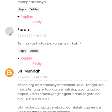
memperbaikinya
Reply
Delete
Replies
Reply
Farah
28 April 2014 at 21:36
Terima kasih atas perkongsian ni kak :)
Reply
Delete
Replies
Reply
Siti Munirah
29 April 2014 at 09:05
setiap org ada emosinya tersendiri. kalau tengok kat
muka, tenang je, tapi dalam hati siapa yang tau kan.
pepun, kalau emosi yang negatif, harus segera cari
jalan penyelesaian.
p/s : ya betul, haziq cemburu, dan itulah juga emosi
yang dipamerkan kat mamanya.