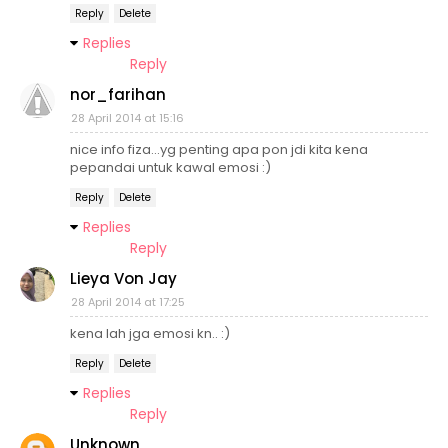
Reply
Delete
Replies
Reply
nor_farihan
28 April 2014 at 15:16
nice info fiza...yg penting apa pon jdi kita kena
pepandai untuk kawal emosi :)
Reply
Delete
Replies
Reply
Lieya Von Jay
28 April 2014 at 17:25
kena lah jga emosi kn.. :)
Reply
Delete
Replies
Reply
Unknown