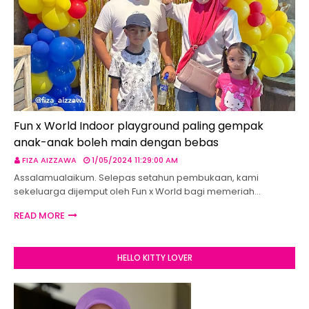
Fun x World Indoor playground paling gempak
anak-anak boleh main dengan bebas
FIZA AIZZAWA
1/05/2024 11:29:00 AM
Assalamualaikum. Selepas setahun pembukaan, kami
sekeluarga dijemput oleh Fun x World bagi memeriah…
READ MORE
HELLO KITTY LOVER