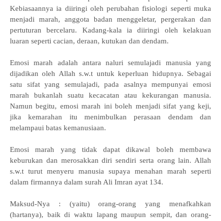
Kebiasaannya ia diiringi oleh perubahan fisiologi seperti muka
menjadi marah, anggota badan menggeletar, pergerakan dan
pertuturan bercelaru. Kadang-kala ia diiringi oleh kelakuan
luaran seperti cacian, deraan, kutukan dan dendam.
Emosi marah adalah antara naluri semulajadi manusia yang
dijadikan oleh Allah s.w.t untuk keperluan hidupnya. Sebagai
satu sifat yang semulajadi, pada asalnya mempunyai emosi
marah bukanlah suatu kecacatan atau kekurangan manusia.
Namun begitu, emosi marah ini boleh menjadi sifat yang keji,
jika kemarahan itu menimbulkan perasaan dendam dan
melampaui batas kemanusiaan.
Emosi marah yang tidak dapat dikawal boleh membawa
keburukan dan merosakkan diri sendiri serta orang lain. Allah
s.w.t turut menyeru manusia supaya menahan marah seperti
dalam firmannya dalam surah Ali Imran ayat 134.
Maksud-Nya : (yaitu) orang-orang yang menafkahkan
(hartanya), baik di waktu lapang maupun sempit, dan orang-