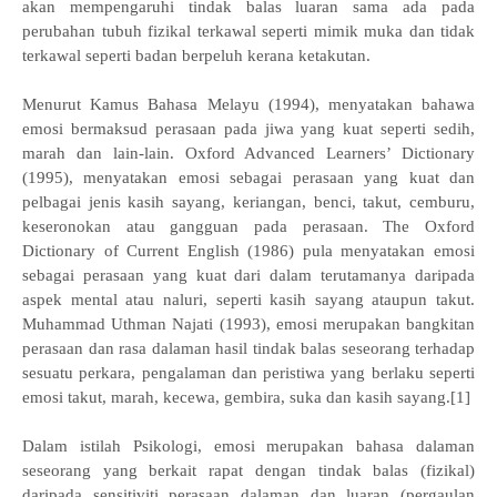
akan mempengaruhi tindak balas luaran sama ada pada
perubahan tubuh fizikal terkawal seperti mimik muka dan tidak
terkawal seperti badan berpeluh kerana ketakutan.
Menurut Kamus Bahasa Melayu (1994), menyatakan bahawa
emosi bermaksud perasaan pada jiwa yang kuat seperti sedih,
marah dan lain-lain. Oxford Advanced Learners’ Dictionary
(1995), menyatakan emosi sebagai perasaan yang kuat dan
pelbagai jenis kasih sayang, keriangan, benci, takut, cemburu,
keseronokan atau gangguan pada perasaan. The Oxford
Dictionary of Current English (1986) pula menyatakan emosi
sebagai perasaan yang kuat dari dalam terutamanya daripada
aspek mental atau naluri, seperti kasih sayang ataupun takut.
Muhammad Uthman Najati (1993), emosi merupakan bangkitan
perasaan dan rasa dalaman hasil tindak balas seseorang terhadap
sesuatu perkara, pengalaman dan peristiwa yang berlaku seperti
emosi takut, marah, kecewa, gembira, suka dan kasih sayang.[1]
Dalam istilah Psikologi, emosi merupakan bahasa dalaman
seseorang yang berkait rapat dengan tindak balas (fizikal)
daripada sensitiviti perasaan dalaman dan luaran (pergaulan