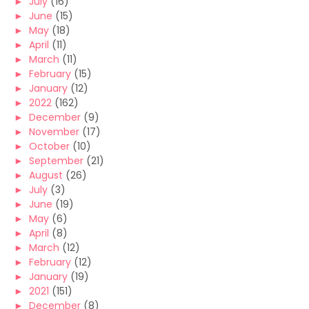
►
July
(16)
►
June
(15)
►
May
(18)
►
April
(11)
►
March
(11)
►
February
(15)
►
January
(12)
►
2022
(162)
►
December
(9)
►
November
(17)
►
October
(10)
►
September
(21)
►
August
(26)
►
July
(3)
►
June
(19)
►
May
(6)
►
April
(8)
►
March
(12)
►
February
(12)
►
January
(19)
►
2021
(151)
►
December
(8)