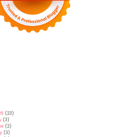
26
(23)
y
(3)
ne
(2)
y
(3)