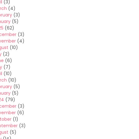
il
(3)
rch
(4)
bruary
(3)
nuary
(5)
25
(62)
cember
(3)
vember
(4)
gust
(10)
y
(2)
ne
(6)
y
(7)
il
(10)
rch
(10)
bruary
(5)
nuary
(5)
24
(79)
cember
(3)
vember
(6)
tober
(1)
ptember
(3)
gust
(5)
y
(14)