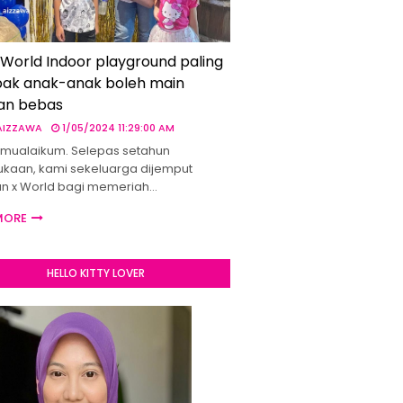
 World Indoor playground paling
ak anak-anak boleh main
an bebas
 AIZZAWA
1/05/2024 11:29:00 AM
mualaikum. Selepas setahun
kaan, kami sekeluarga dijemput
un x World bagi memeriah…
MORE
HELLO KITTY LOVER