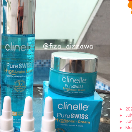
►
20
►
Jul
►
Ju
►
Ma