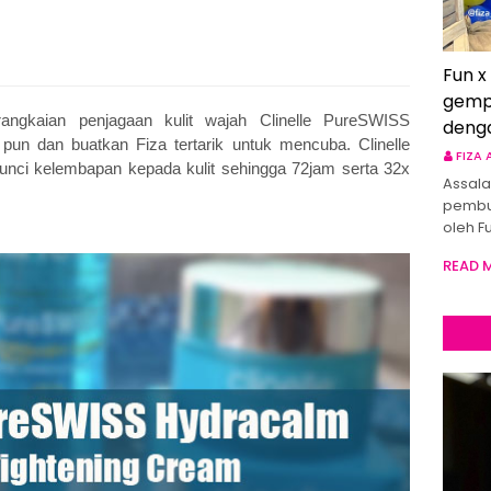
Fun x
gemp
angkaian penjagaan kulit wajah Clinelle PureSWISS
deng
pun dan buatkan Fiza tertarik untuk mencuba. Clinelle
FIZA
i kelembapan kepada kulit sehingga 72jam serta 32x
Assala
pembu
oleh F
READ 