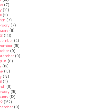
ne
(7)
y
(10)
il
(5)
rch
(7)
bruary
(7)
nuary
(11)
23
(141)
cember
(2)
vember
(15)
tober
(9)
ptember
(9)
gust
(8)
y
(16)
ne
(15)
y
(18)
il
(11)
rch
(11)
bruary
(15)
nuary
(12)
22
(162)
cember
(9)