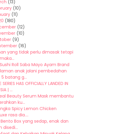
rch
(13)
bruary
(10)
nuary
(11)
20
(180)
cember
(12)
vember
(10)
tober
(9)
ptember
(16)
an yang tidak perlu dimasak tetapi
maka...
 Sushi Roll Saba Mayo Ayam Brand
laman anak jalani pembedahan
5 batang g...
 SERIES HAS OFFICIALLY LANDED IN
A | ...
eal Beauty Serum Mask membantu
rahkan ku...
angka Spicy Lemon Chicken
xe rasa dia....
a Bento Box yang sedap, enak dan
disedi...
nfaat dan Kebaikan Minyak Kelapa