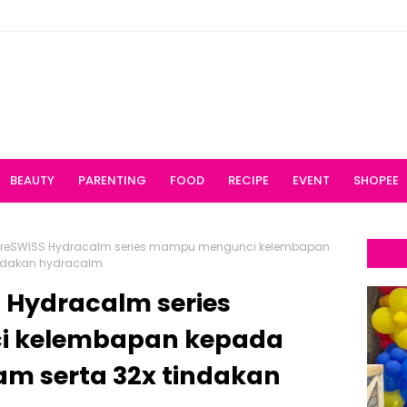
BEAUTY
PARENTING
FOOD
RECIPE
EVENT
SHOPEE
 PureSWISS Hydracalm series mampu mengunci kelembapan
tindakan hydracalm
S Hydracalm series
 kelembapan kepada
jam serta 32x tindakan