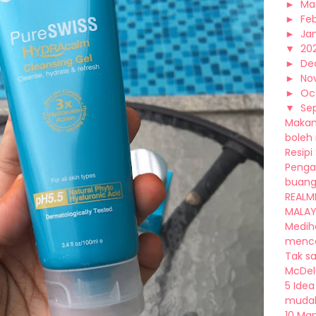
►
Ma
►
Fe
►
Ja
▼
20
►
De
►
No
►
Oc
▼
Se
Makan
boleh 
Resipi
Penga
buang 
REALME
MALAYSI
Medih
mence
Tak s
McDelu
5 Ide
mudah 
10 Ma