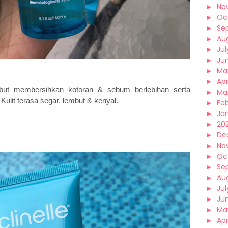
►
No
►
Oc
►
Se
►
Au
►
Jul
►
Ju
►
Ma
►
Apr
mbut membersihkan kotoran & sebum berlebihan serta
►
Ma
Kulit terasa segar, lembut & kenyal.
►
Fe
►
Ja
►
202
►
De
►
No
►
Oc
►
Se
►
Au
►
Jul
►
Ju
►
Ma
►
Apr