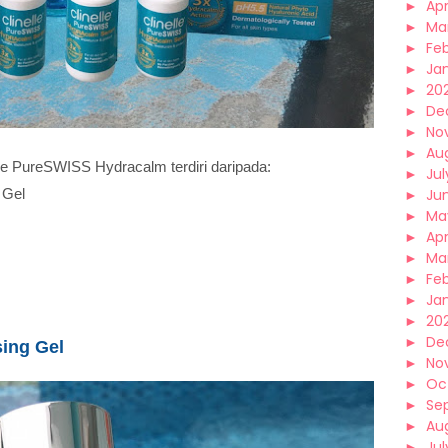
►
Apr
►
Ma
►
Fe
►
Ja
►
20
►
De
►
No
►
Au
lle PureSWISS Hydracalm terdiri daripada:
►
Jul
 Gel
►
Ju
►
Ma
►
Apr
►
Ma
►
Fe
►
Ja
►
20
►
De
ing Gel
►
No
►
Oc
►
Se
►
Au
►
Jul