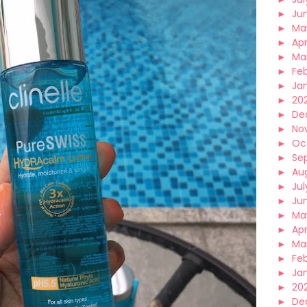
►
Ju
►
Ma
►
Apr
►
Ma
►
Fe
►
Ja
►
20
►
De
►
No
►
Oc
►
Se
►
Au
►
Jul
►
Ju
►
Ma
►
Apr
►
Ma
►
Fe
►
Ja
►
20
►
De