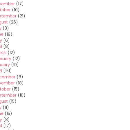
vember
(17)
tober
(10)
ptember
(21)
gust
(26)
y
(3)
ne
(19)
y
(6)
il
(8)
rch
(12)
bruary
(12)
nuary
(19)
1
(151)
cember
(8)
vember
(18)
tober
(15)
ptember
(10)
gust
(15)
y
(11)
ne
(15)
y
(8)
il
(17)