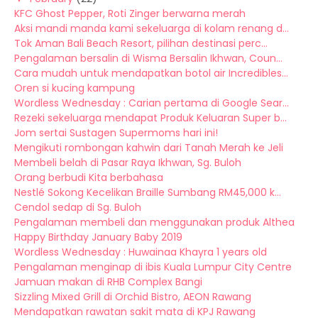
KFC Ghost Pepper, Roti Zinger berwarna merah
Aksi mandi manda kami sekeluarga di kolam renang d...
Tok Aman Bali Beach Resort, pilihan destinasi perc...
Pengalaman bersalin di Wisma Bersalin Ikhwan, Coun...
Cara mudah untuk mendapatkan botol air Incredibles...
Oren si kucing kampung
Wordless Wednesday : Carian pertama di Google Sear...
Rezeki sekeluarga mendapat Produk Keluaran Super b...
Jom sertai Sustagen Supermoms hari ini!
Mengikuti rombongan kahwin dari Tanah Merah ke Jeli
Membeli belah di Pasar Raya Ikhwan, Sg. Buloh
Orang berbudi Kita berbahasa
Nestlé Sokong Kecelikan Braille Sumbang RM45,000 k...
Cendol sedap di Sg. Buloh
Pengalaman membeli dan menggunakan produk Althea
Happy Birthday January Baby 2019
Wordless Wednesday : Huwainaa Khayra 1 years old
Pengalaman menginap di ibis Kuala Lumpur City Centre
Jamuan makan di RHB Complex Bangi
Sizzling Mixed Grill di Orchid Bistro, AEON Rawang
Mendapatkan rawatan sakit mata di KPJ Rawang