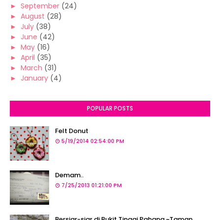
►
September
(24)
►
August
(28)
►
July
(38)
►
June
(42)
►
May
(16)
►
April
(35)
►
March
(31)
►
January
(4)
POPULAR POSTS
Felt Donut
5/19/2014 02:54:00 PM
Demam..
7/25/2013 01:21:00 PM
Bersiar-siar di Bukit Tinggi Pahang ~Taman