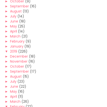
►
October
(9)
►
September
(16)
►
August
(13)
►
July
(14)
►
June
(18)
►
May
(25)
►
April
(14)
►
March
(21)
►
February
(9)
►
January
(19)
▼
2019
(226)
►
December
(18)
►
November
(16)
►
October
(17)
►
September
(17)
►
August
(15)
►
July
(23)
►
June
(22)
►
May
(16)
►
April
(11)
►
March
(26)
▼
February
(22)