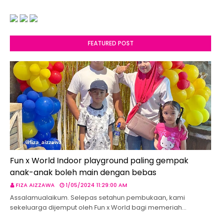
FEATURED POST
Fun x World Indoor playground paling gempak
anak-anak boleh main dengan bebas
FIZA AIZZAWA
1/05/2024 11:29:00 AM
Assalamualaikum. Selepas setahun pembukaan, kami
sekeluarga dijemput oleh Fun x World bagi memeriah…