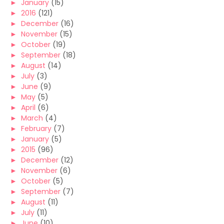
►
January
(15)
►
2016
(121)
►
December
(16)
►
November
(15)
►
October
(19)
►
September
(18)
►
August
(14)
►
July
(3)
►
June
(9)
►
May
(5)
►
April
(6)
►
March
(4)
►
February
(7)
►
January
(5)
►
2015
(96)
►
December
(12)
►
November
(6)
►
October
(5)
►
September
(7)
►
August
(11)
►
July
(11)
►
June
(10)