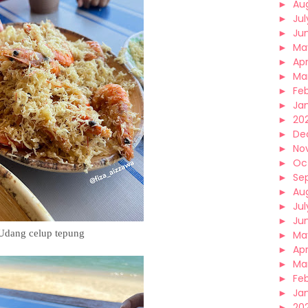
►
Au
►
Jul
►
Ju
►
Ma
►
Apr
►
Ma
►
Fe
►
Ja
►
202
►
De
►
No
►
Oc
►
Se
►
Au
►
Jul
►
Ju
Udang celup tepung
►
Ma
►
Apr
►
Ma
►
Fe
►
Ja
►
20