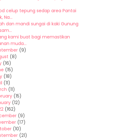
od celup tepung sedap area Pantai
, Na...
lah dan mandi sungai di kaki Gunung
sam...
ang kami buat bagi memastikan
anan muda...
ptember
(9)
gust
(8)
y
(16)
ne
(15)
y
(18)
il
(11)
rch
(11)
bruary
(15)
nuary
(12)
22
(162)
cember
(9)
vember
(17)
tober
(10)
ptember
(21)