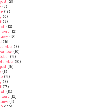
gust
(26)
y
(3)
ne
(19)
y
(6)
il
(8)
rch
(12)
bruary
(12)
nuary
(19)
1
(151)
cember
(8)
vember
(18)
tober
(15)
ptember
(10)
gust
(15)
y
(11)
ne
(15)
y
(8)
il
(17)
rch
(13)
bruary
(10)
nuary
(11)
20
(180)