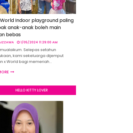
 World Indoor playground paling
ak anak-anak boleh main
an bebas
 AIZZAWA
1/05/2024 11:29:00 AM
mualaikum. Selepas setahun
kaan, kami sekeluarga dijemput
un x World bagi memeriah…
MORE
HELLO KITTY LOVER