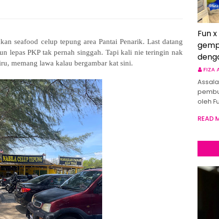
Fun x
an seafood celup tepung area Pantai Penarik. Last datang
gemp
un lepas PKP tak pernah singgah. Tapi kali nie teringin nak
deng
iru, memang lawa kalau bergambar kat sini.
FIZA
Assala
pembu
oleh F
READ 