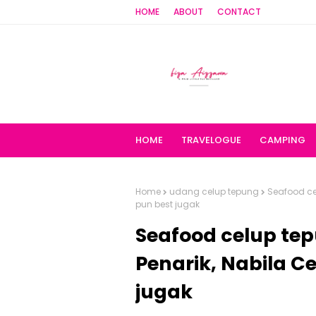
HOME
ABOUT
CONTACT
HOME
TRAVELOGUE
CAMPING
Home
udang celup tepung
Seafood ce
pun best jugak
Seafood celup te
Penarik, Nabila C
jugak