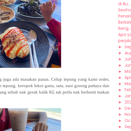
di Bu...
Seafo
Penarik
Berke
Reng, 
Apa y
perjal
►
Se
►
Au
►
Jul
►
Ju
►
Ma
►
Apr
ng juga ada masakan panas. Celup tepung yang kami order,
►
Ma
tepung, keropok lekor ganu, sata, nasi goreng pattaya dan
►
Fe
g sebab nak gerak balik KL tak perlu nak berhenti makan
►
Ja
►
20
►
De
►
No
►
Oc
►
Se