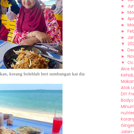
►
Ju
►
Ma
►
Apr
►
Ma
►
Fe
►
Ja
▼
20
►
De
►
No
▼
Oc
Alce 
kan, korang bolehlah beri sumbangan kat dia
Kehidu
Makan 
Atok L
DIY Fr
Bodyca
Minum
nutrien
Koran
Ginger
Jalan-