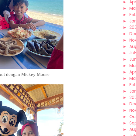
►
Apr
►
Ma
►
Fe
►
Ja
►
20
►
De
►
No
►
Au
►
Jul
►
Ju
►
Ma
►
Apr
ut dengan Mickey Mouse
►
Ma
►
Fe
►
Ja
►
20
►
De
►
No
►
Oc
►
Se
►
Au
►
Jul