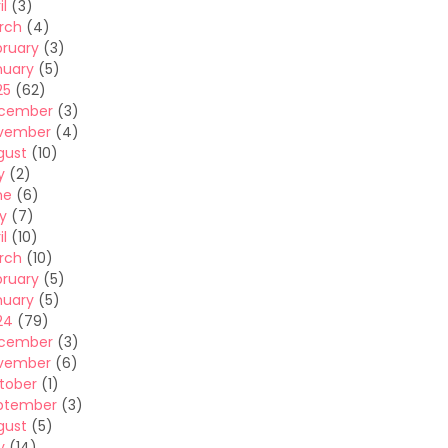
il
(3)
rch
(4)
bruary
(3)
nuary
(5)
25
(62)
cember
(3)
vember
(4)
gust
(10)
y
(2)
ne
(6)
y
(7)
il
(10)
rch
(10)
bruary
(5)
nuary
(5)
24
(79)
cember
(3)
vember
(6)
tober
(1)
ptember
(3)
gust
(5)
y
(14)