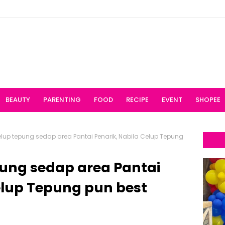
BEAUTY
PARENTING
FOOD
RECIPE
EVENT
SHOPEE
lup tepung sedap area Pantai Penarik, Nabila Celup Tepung
pung sedap area Pantai
elup Tepung pun best