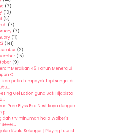
ne
(7)
y
(10)
il
(5)
rch
(7)
bruary
(7)
nuary
(11)
23
(141)
cember
(2)
vember
(15)
tober
(9)
Nero™ Meraikan 45 Tahun Menerajui
pan O...
ikan patin tempoyak tepi sungai di
ubu...
eezing Gel Lotion guna Safi Hijabista
...
an Pure Blyss Bird Nest kaya dengan
 p...
g dah try minuman halia Walker's
 Bever...
jalan Kuala Selangor | Playing tourist