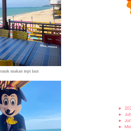
ratak makan tepi laut
►
20
►
Jul
►
Ju
►
Ma