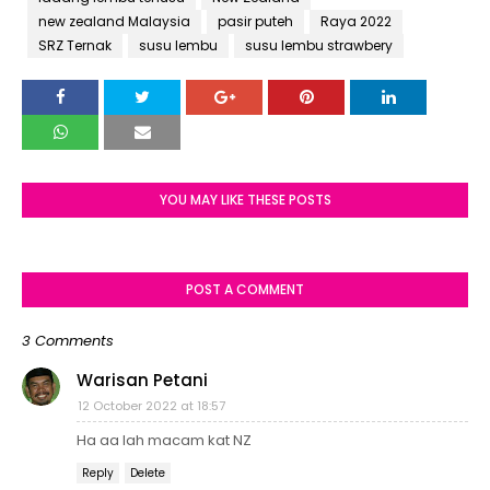
new zealand Malaysia
pasir puteh
Raya 2022
SRZ Ternak
susu lembu
susu lembu strawbery
YOU MAY LIKE THESE POSTS
POST A COMMENT
3 Comments
Warisan Petani
12 October 2022 at 18:57
Ha aa lah macam kat NZ
Reply
Delete