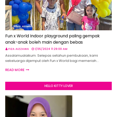
Fun x World Indoor playground paling gempak
anak-anak boleh main dengan bebas
FIZA AIZZAWA
1/05/2024 11:29:00 AM
Assalamualaikum. Selepas setahun pembukaan, kami
sekeluarga dijemput oleh Fun x World bagi memeriah…
READ MORE
HELLO KITTY LOVER