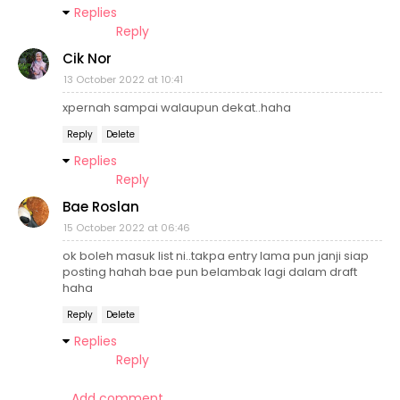
Replies
Reply
Cik Nor
13 October 2022 at 10:41
xpernah sampai walaupun dekat..haha
Reply
Delete
Replies
Reply
Bae Roslan
15 October 2022 at 06:46
ok boleh masuk list ni..takpa entry lama pun janji siap
posting hahah bae pun belambak lagi dalam draft
haha
Reply
Delete
Replies
Reply
Add comment