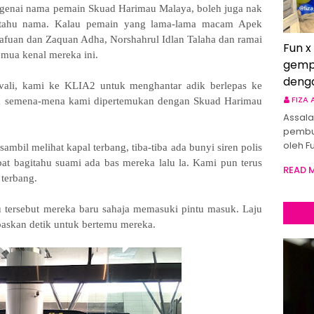
ngenai nama pemain Skuad Harimau Malaya, boleh juga nak
 tahu nama. Kalau pemain yang lama-lama macam Apek
afuan dan Zaquan Adha, Norshahrul Idlan Talaha dan ramai
Fun x
mua kenal mereka ini.
gemp
deng
avali, kami ke KLIA2 untuk menghantar adik berlepas ke
FIZA
tak semena-mena kami dipertemukan dengan Skuad Harimau
Assala
pembu
oleh F
ambil melihat kapal terbang, tiba-tiba ada bunyi siren polis
at bagitahu suami ada bas mereka lalu la. Kami pun terus
READ 
 terbang.
 tersebut mereka baru sahaja memasuki pintu masuk. Laju
paskan detik untuk bertemu mereka.