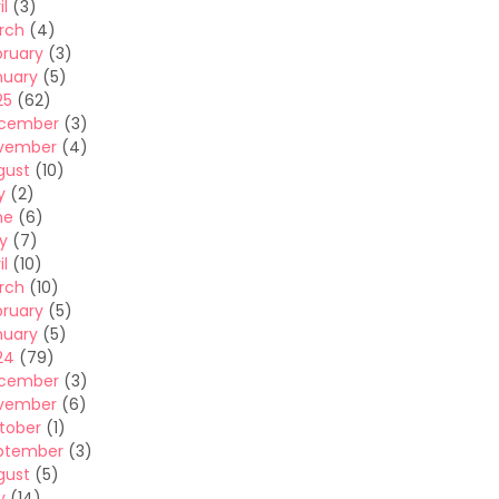
il
(3)
rch
(4)
bruary
(3)
nuary
(5)
25
(62)
cember
(3)
vember
(4)
gust
(10)
y
(2)
ne
(6)
y
(7)
il
(10)
rch
(10)
bruary
(5)
nuary
(5)
24
(79)
cember
(3)
vember
(6)
tober
(1)
ptember
(3)
gust
(5)
y
(14)