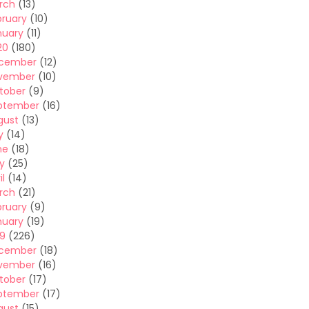
rch
(13)
bruary
(10)
nuary
(11)
20
(180)
cember
(12)
vember
(10)
tober
(9)
ptember
(16)
gust
(13)
y
(14)
ne
(18)
y
(25)
il
(14)
rch
(21)
bruary
(9)
nuary
(19)
19
(226)
cember
(18)
vember
(16)
tober
(17)
ptember
(17)
gust
(15)