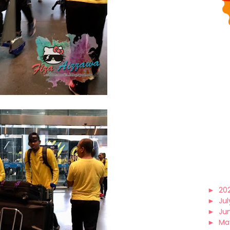
►
20
►
Jul
►
Ju
►
Ma