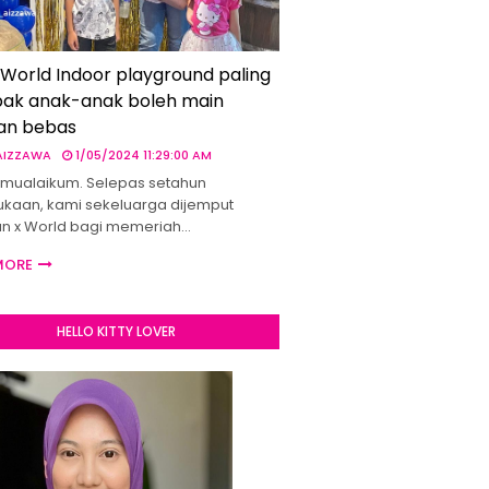
 World Indoor playground paling
ak anak-anak boleh main
an bebas
 AIZZAWA
1/05/2024 11:29:00 AM
mualaikum. Selepas setahun
kaan, kami sekeluarga dijemput
un x World bagi memeriah…
MORE
HELLO KITTY LOVER