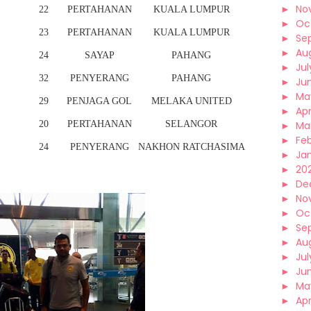
►
No
22
PERTAHANAN
KUALA LUMPUR
►
Oc
23
PERTAHANAN
KUALA LUMPUR
►
Se
►
Au
24
SAYAP
PAHANG
►
Jul
32
PENYERANG
PAHANG
►
Ju
►
Ma
29
PENJAGA GOL
MELAKA UNITED
►
Apr
20
PERTAHANAN
SELANGOR
►
Ma
►
Fe
24
PENYERANG
NAKHON RATCHASIMA
►
Ja
►
202
►
De
►
No
►
Oc
►
Se
►
Au
►
Jul
►
Ju
►
Ma
►
Apr