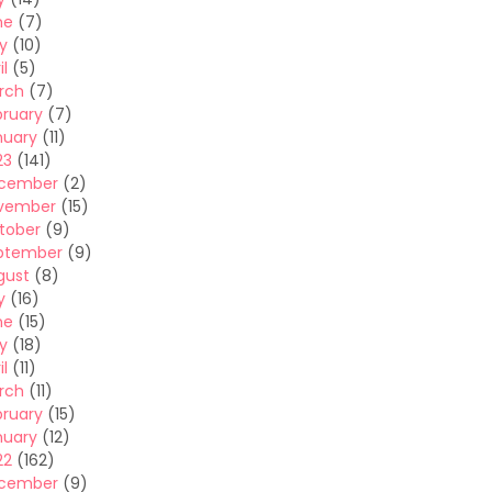
ne
(7)
y
(10)
il
(5)
rch
(7)
bruary
(7)
nuary
(11)
23
(141)
cember
(2)
vember
(15)
tober
(9)
ptember
(9)
gust
(8)
y
(16)
ne
(15)
y
(18)
il
(11)
rch
(11)
bruary
(15)
nuary
(12)
22
(162)
cember
(9)