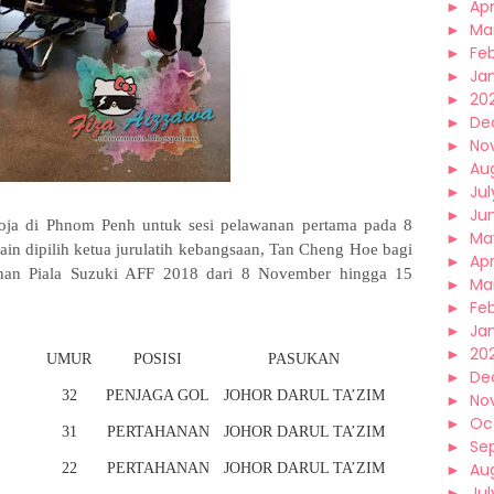
►
Apr
►
Ma
►
Fe
►
Ja
►
20
►
De
►
No
►
Au
►
Jul
►
Ju
ja di Phnom Penh untuk sesi pelawanan pertama pada 8
►
Ma
in dipilih ketua jurulatih kebangsaan, Tan Cheng Hoe bagi
►
Apr
anan Piala Suzuki AFF 2018 dari 8 November hingga 15
►
Ma
►
Fe
►
Ja
►
20
UMUR
POSISI
PASUKAN
►
De
32
PENJAGA GOL
JOHOR DARUL TA’ZIM
►
No
►
Oc
31
PERTAHANAN
JOHOR DARUL TA’ZIM
►
Se
►
Au
22
PERTAHANAN
JOHOR DARUL TA’ZIM
►
Jul