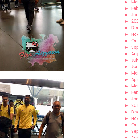
►
Ma
►
Fe
►
Ja
►
20
►
De
►
No
►
Oc
►
Se
►
Au
►
Jul
►
Ju
►
Ma
►
Apr
►
Ma
►
Fe
►
Ja
►
20
►
De
►
No
►
Oc
►
Se
►
Au