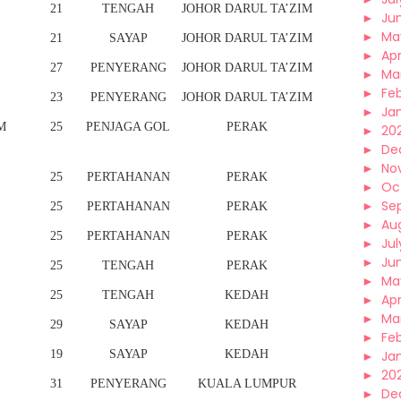
21
TENGAH
JOHOR DARUL TA’ZIM
►
Ju
►
Ma
21
SAYAP
JOHOR DARUL TA’ZIM
►
Apr
27
PENYERANG
JOHOR DARUL TA’ZIM
►
Ma
►
Fe
23
PENYERANG
JOHOR DARUL TA’ZIM
►
Ja
M
25
PENJAGA GOL
PERAK
►
20
►
De
►
No
25
PERTAHANAN
PERAK
►
Oc
►
Se
25
PERTAHANAN
PERAK
►
Au
25
PERTAHANAN
PERAK
►
Jul
►
Ju
25
TENGAH
PERAK
►
Ma
25
TENGAH
KEDAH
►
Apr
►
Ma
29
SAYAP
KEDAH
►
Fe
19
SAYAP
KEDAH
►
Ja
►
20
31
PENYERANG
KUALA LUMPUR
►
De