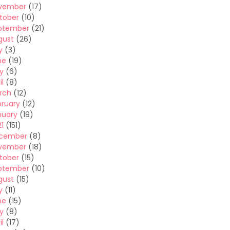
vember
(17)
tober
(10)
ptember
(21)
gust
(26)
y
(3)
ne
(19)
y
(6)
il
(8)
rch
(12)
bruary
(12)
nuary
(19)
1
(151)
cember
(8)
vember
(18)
tober
(15)
ptember
(10)
gust
(15)
y
(11)
ne
(15)
y
(8)
il
(17)