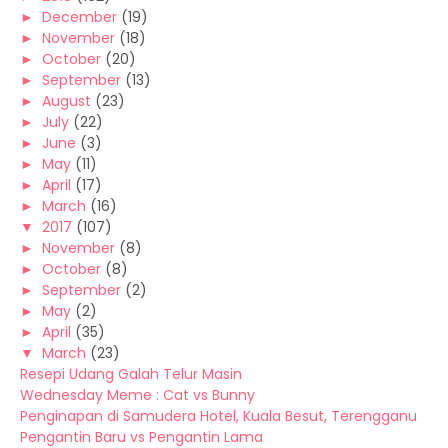
►
December
(19)
►
November
(18)
►
October
(20)
►
September
(13)
►
August
(23)
►
July
(22)
►
June
(3)
►
May
(11)
►
April
(17)
►
March
(16)
▼
2017
(107)
►
November
(8)
►
October
(8)
►
September
(2)
►
May
(2)
►
April
(35)
▼
March
(23)
Resepi Udang Galah Telur Masin
Wednesday Meme : Cat vs Bunny
Penginapan di Samudera Hotel, Kuala Besut, Terengganu
Pengantin Baru vs Pengantin Lama