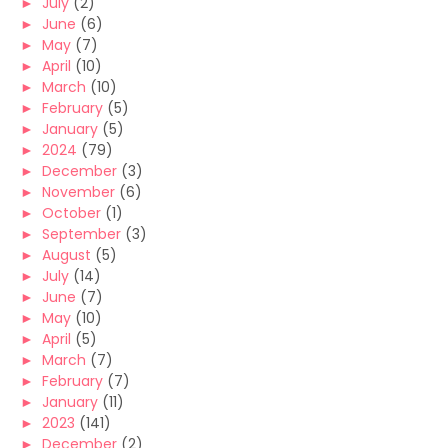
►
July
(2)
►
June
(6)
►
May
(7)
►
April
(10)
►
March
(10)
►
February
(5)
►
January
(5)
►
2024
(79)
►
December
(3)
►
November
(6)
►
October
(1)
►
September
(3)
►
August
(5)
►
July
(14)
►
June
(7)
►
May
(10)
►
April
(5)
►
March
(7)
►
February
(7)
►
January
(11)
►
2023
(141)
►
December
(2)