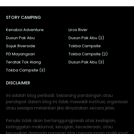
STORY CAMPING
Kenaboi Adventure
Liros River
Dusun Pak Abu
Dusun Pak Abu (2)
Sojuk Riverside
Tokba Campsite
PD Mayangsari
Tokba Campsite (2)
Teratak Tok Alang
Dusun Pak Abu (3)
Tokba Campsite (3)
DISCLAIMER
Ini adalah blog peribadi. Sebarang pandangan atau
pendapat dalam blog ini tidak mewakili institusi, organisasi
atau sesiapa melainkan jika dinyatakan secara jelas.
Penulis tidak akan bertanggungjawab atas kesilapan,
ketinggalan maklumat, kerugian, kecederaan, atau
kerosakan daripada paparan atau penggunaan maklumat