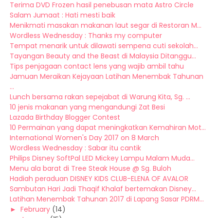
Terima DVD Frozen hasil penebusan mata Astro Circle
Salam Jumaat : Hati mesti baik
Menikmati masakan makanan laut segar di Restoran M...
Wordless Wednesday : Thanks my computer
Tempat menarik untuk dilawati sempena cuti sekolah...
Tayangan Beauty and the Beast di Malaysia Ditanggu...
Tips penjagaan contact lens yang wajib ambil tahu
Jamuan Meraikan Kejayaan Latihan Menembak Tahunan
...
Lunch bersama rakan sepejabat di Warung Kita, Sg. ...
10 jenis makanan yang mengandungi Zat Besi
Lazada Birthday Blogger Contest
10 Permainan yang dapat meningkatkan Kemahiran Mot...
International Women's Day 2017 on 8 March
Wordless Wednesday : Sabar itu cantik
Philips Disney SoftPal LED Mickey Lampu Malam Muda...
Menu ala barat di Tree Steak House @ Sg. Buloh
Hadiah peraduan DISNEY KIDS CLUB-ELENA OF AVALOR
Sambutan Hari Jadi Thaqif Khalaf bertemakan Disney...
Latihan Menembak Tahunan 2017 di Lapang Sasar PDRM...
►
February
(14)