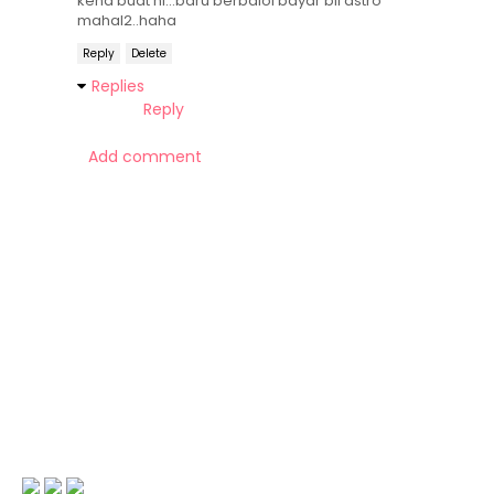
kena buat ni...baru berbaloi bayar bil astro
mahal2..haha
Reply
Delete
Replies
Reply
Add comment