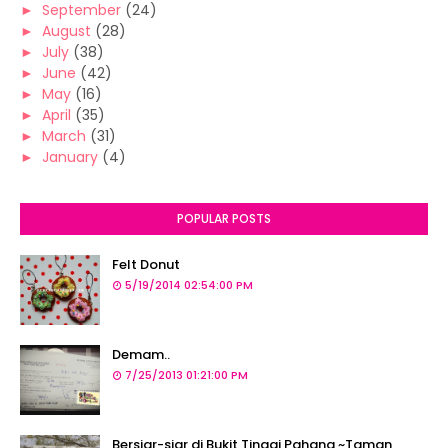
►
September
(24)
►
August
(28)
►
July
(38)
►
June
(42)
►
May
(16)
►
April
(35)
►
March
(31)
►
January
(4)
POPULAR POSTS
Felt Donut
5/19/2014 02:54:00 PM
Demam..
7/25/2013 01:21:00 PM
Bersiar-siar di Bukit Tinggi Pahang ~Taman