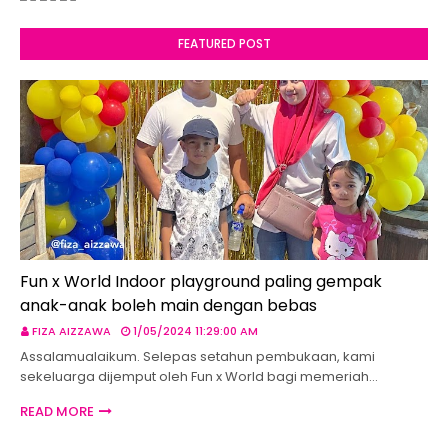
FEATURED POST
Fun x World Indoor playground paling gempak
anak-anak boleh main dengan bebas
FIZA AIZZAWA
1/05/2024 11:29:00 AM
Assalamualaikum. Selepas setahun pembukaan, kami
sekeluarga dijemput oleh Fun x World bagi memeriah…
READ MORE