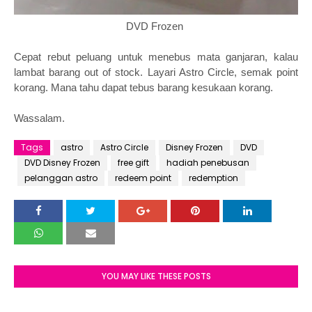
DVD Frozen
Cepat rebut peluang untuk menebus mata ganjaran, kalau
lambat barang out of stock. Layari Astro Circle, semak point
korang. Mana tahu dapat tebus barang kesukaan korang.
Wassalam.
Tags
astro
Astro Circle
Disney Frozen
DVD
DVD Disney Frozen
free gift
hadiah penebusan
pelanggan astro
redeem point
redemption
YOU MAY LIKE THESE POSTS