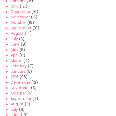
►
January
(15)
►
2016
(121)
►
December
(16)
►
November
(15)
►
October
(19)
►
September
(18)
►
August
(14)
►
July
(3)
►
June
(9)
►
May
(5)
►
April
(6)
►
March
(4)
►
February
(7)
►
January
(5)
►
2015
(96)
►
December
(12)
►
November
(6)
►
October
(5)
►
September
(7)
►
August
(11)
►
July
(11)
►
June
(10)