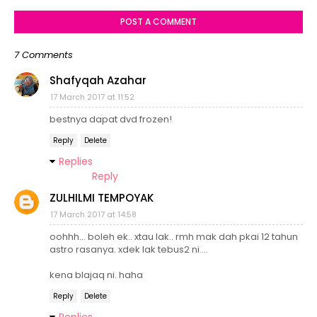
POST A COMMENT
7 Comments
Shafyqah Azahar
17 March 2017 at 11:52
bestnya dapat dvd frozen!
Reply
Delete
Replies
Reply
ZULHILMI TEMPOYAK
17 March 2017 at 14:58
oohhh... boleh ek.. xtau lak.. rmh mak dah pkai 12 tahun
astro rasanya. xdek lak tebus2 ni....
kena blajaq ni. haha
Reply
Delete