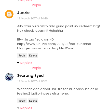
Replies
Reply
Junzie
18 March 2017 at 14:46
Aikk xtau pula astro ada guna point utk redeem brg!
Nak check lepas ni! Huhuhhu
Btw. Ju tag fiza d sni =D
http://www.jun-zie.com/2017/03/the-sunshine-
blogger-award-mrs-fuzy.html?m=1
Reply
Delete
Replies
Reply
Seorang Syed
19 March 2017 at 03:11
Wahhhhh dah dapat DVD frozen ni lepasni boleh la
feeling2 jadi princess elsa hehe.
Reply
Delete
Replies