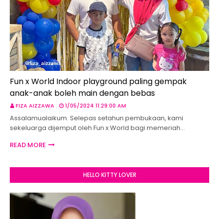
Fun x World Indoor playground paling gempak
anak-anak boleh main dengan bebas
FIZA AIZZAWA
1/05/2024 11:29:00 AM
Assalamualaikum. Selepas setahun pembukaan, kami
sekeluarga dijemput oleh Fun x World bagi memeriah…
READ MORE
HELLO KITTY LOVER