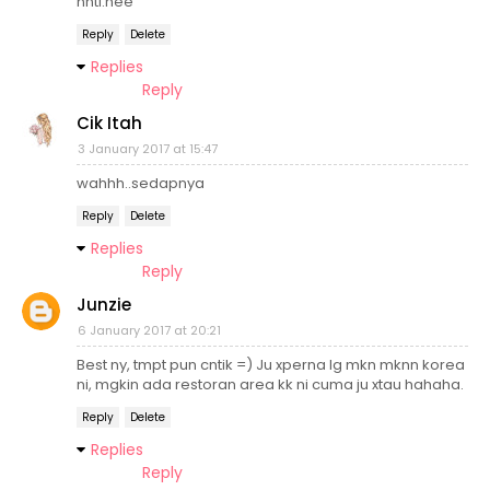
nnti.hee
Reply
Delete
Replies
Reply
Cik Itah
3 January 2017 at 15:47
wahhh..sedapnya
Reply
Delete
Replies
Reply
Junzie
6 January 2017 at 20:21
Best ny, tmpt pun cntik =) Ju xperna lg mkn mknn korea
ni, mgkin ada restoran area kk ni cuma ju xtau hahaha.
Reply
Delete
Replies
Reply