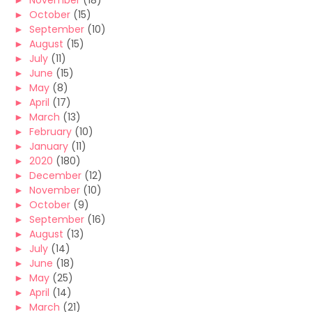
►
November
(18)
►
October
(15)
►
September
(10)
►
August
(15)
►
July
(11)
►
June
(15)
►
May
(8)
►
April
(17)
►
March
(13)
►
February
(10)
►
January
(11)
►
2020
(180)
►
December
(12)
►
November
(10)
►
October
(9)
►
September
(16)
►
August
(13)
►
July
(14)
►
June
(18)
►
May
(25)
►
April
(14)
►
March
(21)