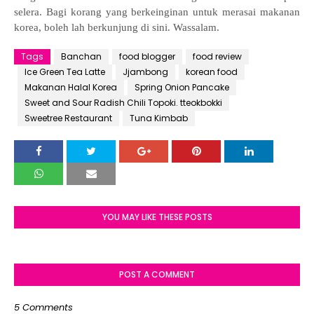
selera. Bagi korang yang berkeinginan untuk merasai makanan
korea, boleh lah berkunjung di sini. Wassalam.
Tags
Banchan
food blogger
food review
Ice Green Tea Latte
Jjambong
korean food
Makanan Halal Korea
Spring Onion Pancake
Sweet and Sour Radish Chili Topoki. tteokbokki
Sweetree Restaurant
Tuna Kimbab
YOU MAY LIKE THESE POSTS
POST A COMMENT
5 Comments