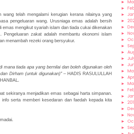
►
Ma
►
Fe
►
Ja
n wang telah mengalami kerugian kerana nilainya yang
►
20
asa pengeluaran wang. Urusniaga emas adalah bersih
►
De
li emas mengikut syariah islam dan tiada cukai dikenakan
►
No
m. Pengeluaran zakat adalah membantu ekonomi islam
►
Oc
kan menambah rezeki orang bersyukur.
►
Se
►
Au
►
Jul
►
Ju
i mana tiada apa yang bernilai dan boleh digunakan oleh
►
Ma
dan Dirham (untuk digunakan)”
– HADIS RASULULLAH
►
Apr
 HANBAL.
►
Ma
►
Fe
pat sekiranya menjadikan emas sebagai harta simpanan.
►
Ja
 info serta memberi kesedaran dan faedah kepada kita
►
20
►
De
►
No
emadai.
►
Oc
►
Se
►
Au