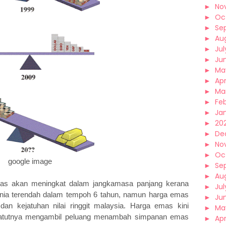
►
No
►
Oc
►
Se
►
Au
►
Jul
►
Ju
►
Ma
►
Apr
►
Ma
►
Fe
►
Ja
►
202
►
De
►
No
►
Oc
google image
►
Se
►
Au
mas akan meningkat dalam jangkamasa panjang kerana
►
Jul
dunia terendah dalam tempoh 6 tahun, namun harga emas
►
Ju
i dan kejatuhan nilai ringgit malaysia. Harga emas kini
►
Ma
patutnya mengambil peluang menambah simpanan emas
►
Apr