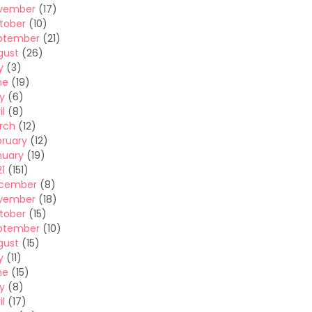
vember
(17)
tober
(10)
ptember
(21)
gust
(26)
y
(3)
ne
(19)
y
(6)
il
(8)
rch
(12)
bruary
(12)
nuary
(19)
1
(151)
cember
(8)
vember
(18)
tober
(15)
ptember
(10)
gust
(15)
y
(11)
ne
(15)
y
(8)
il
(17)