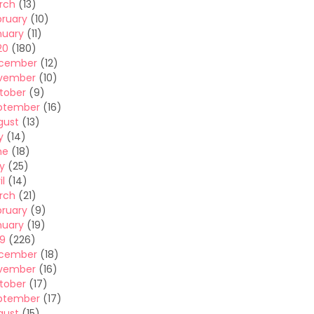
rch
(13)
bruary
(10)
nuary
(11)
20
(180)
cember
(12)
vember
(10)
tober
(9)
ptember
(16)
gust
(13)
y
(14)
ne
(18)
y
(25)
il
(14)
rch
(21)
bruary
(9)
nuary
(19)
19
(226)
cember
(18)
vember
(16)
tober
(17)
ptember
(17)
gust
(15)