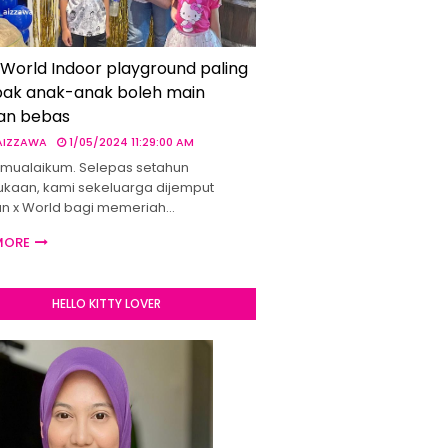
 World Indoor playground paling
ak anak-anak boleh main
an bebas
 AIZZAWA
1/05/2024 11:29:00 AM
mualaikum. Selepas setahun
kaan, kami sekeluarga dijemput
un x World bagi memeriah…
MORE
HELLO KITTY LOVER