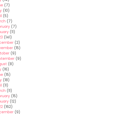
ne
(7)
y
(10)
il
(5)
rch
(7)
bruary
(7)
nuary
(11)
23
(141)
cember
(2)
vember
(15)
tober
(9)
ptember
(9)
gust
(8)
y
(16)
ne
(15)
y
(18)
il
(11)
rch
(11)
bruary
(15)
nuary
(12)
22
(162)
cember
(9)