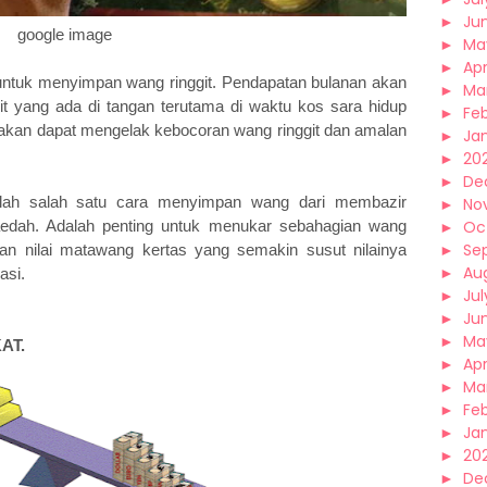
►
Ju
google image
►
Ma
►
Apr
tuk menyimpan wang ringgit. Pendapatan bulanan akan
►
Ma
uit yang ada di tangan terutama di waktu kos sara hidup
►
Fe
akan dapat mengelak kebocoran wang ringgit dan amalan
►
Ja
►
20
►
De
ah salah satu cara menyimpan wang dari membazir
►
No
edah. Adalah penting untuk menukar sebahagian wang
►
Oc
►
Se
an nilai matawang kertas yang semakin susut nilainya
►
Au
asi.
►
Jul
►
Ju
►
Ma
AT.
►
Apr
►
Ma
►
Fe
►
Ja
►
20
►
De