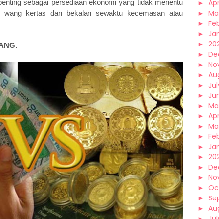
penting sebagai persediaan ekonomi yang tidak menentu
►
Apr
►
Ma
lan wang kertas dan bekalan sewaktu kecemasan atau
►
Fe
►
Ja
►
20
ANG.
►
De
►
No
►
Au
►
Jul
►
Ju
►
Ma
►
Apr
►
Ma
►
Fe
►
Ja
►
20
►
De
►
No
►
Oc
►
Se
►
Au
►
Jul