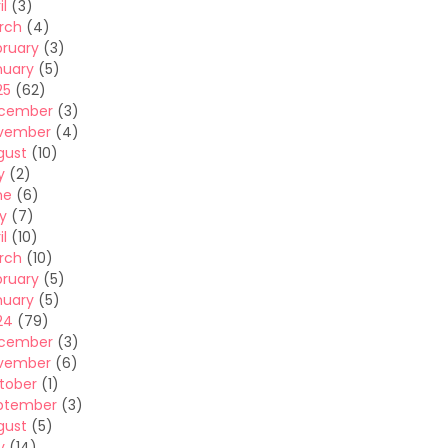
il
(3)
rch
(4)
bruary
(3)
nuary
(5)
25
(62)
cember
(3)
vember
(4)
gust
(10)
y
(2)
ne
(6)
y
(7)
il
(10)
rch
(10)
bruary
(5)
nuary
(5)
24
(79)
cember
(3)
vember
(6)
tober
(1)
ptember
(3)
gust
(5)
y
(14)