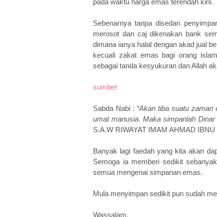
pada waktu harga emas terendah kini.
Sebenarnya tanpa disedari penyimpa
merosot dan caj dikenakan bank sem
dimana ianya halal dengan akad jual be
kecuali zakat emas bagi orang isla
sebagai tanda kesyukuran dan Allah a
sumber
Sabda Nabi :
“Akan tiba suatu zaman d
umat manusia. Maka simpanlah Dinar 
S.A.W RIWAYAT IMAM AHMAD IBNU
Banyak lagi faedah yang kita akan da
Semoga ia memberi sedikit sebanyak
semua mengenai simpanan emas.
Mula menyimpan sedikit pun sudah m
Wassalam.