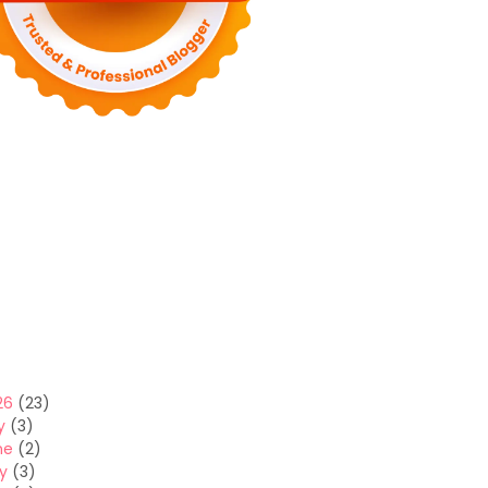
26
(23)
y
(3)
ne
(2)
y
(3)