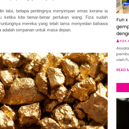
ri lalui, betapa pentingnya menyimpan emas kerana ia
 ketika kita benar-benar perlukan wang. Fiza sudah
Fun x
runtungnya mereka yang telah lama menyedari bahawa
gemp
ia adalah simpanan untuk masa depan.
deng
FIZA
Assala
pembu
oleh F
READ 