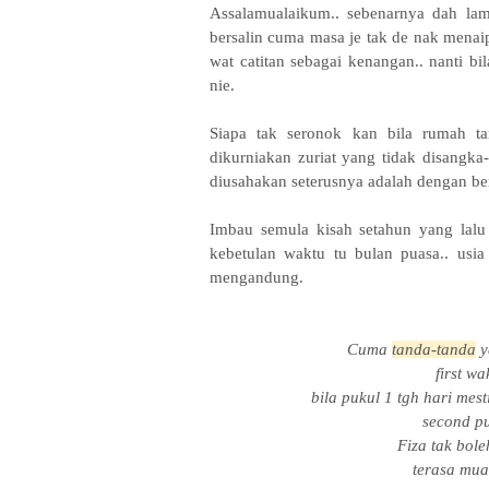
Assalamualaikum.. sebenarnya dah lam
bersalin cuma masa je tak de nak mena
wat catitan sebagai kenangan.. nanti b
nie.
Siapa tak seronok kan bila rumah ta
dikurniakan zuriat yang tidak disangka
diusahakan seterusnya adalah dengan b
Imbau semula kisah setahun yang lalu
kebetulan waktu tu bulan puasa.. usi
mengandung.
Cuma
tanda-tanda
y
first w
bila pukul 1 tgh hari mes
second pu
Fiza tak bol
terasa mual