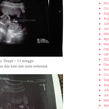
►
No
►
Oc
►
Se
►
Au
►
Jul
►
Ju
►
Ma
►
Apr
►
Ma
►
Fe
►
Ja
►
202
y Thaqif ~ 13 minggu
►
De
an dan kaki dah mula terbentuk
►
No
►
Oc
►
Se
►
Au
►
Jul
►
Ju
►
Ma
►
Apr