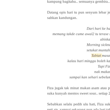
kampung bagitahu.. semuanya gembira.. 
Datang opis hari tu pun senyum lebar je
sahkan kandungan.
Dari hari ke h
memang takde cume awal2 tu terase 
abisk
Morning sickn
setakat muntah 
Tabiat
masa
kalau hari minggu boleh ka
Tapi F
nak makan
sampai kan sehari sebelu
Fiza jugak tak minat makan asam atau
suka kunyah mentos sweet sour.. setiap 2
Sebabkan selalu pedih ulu hati, Fiza su
peti ais, sampai sekarang pun ada lagi t