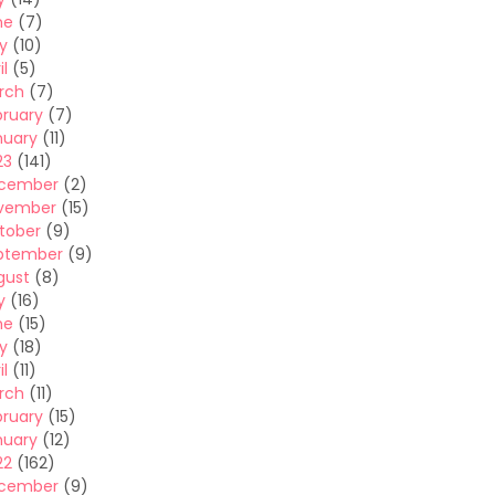
ne
(7)
y
(10)
il
(5)
rch
(7)
bruary
(7)
nuary
(11)
23
(141)
cember
(2)
vember
(15)
tober
(9)
ptember
(9)
gust
(8)
y
(16)
ne
(15)
y
(18)
il
(11)
rch
(11)
bruary
(15)
nuary
(12)
22
(162)
cember
(9)