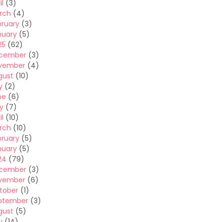
il
(3)
rch
(4)
bruary
(3)
nuary
(5)
25
(62)
cember
(3)
vember
(4)
gust
(10)
y
(2)
ne
(6)
y
(7)
il
(10)
rch
(10)
bruary
(5)
nuary
(5)
24
(79)
cember
(3)
vember
(6)
tober
(1)
ptember
(3)
gust
(5)
y
(14)