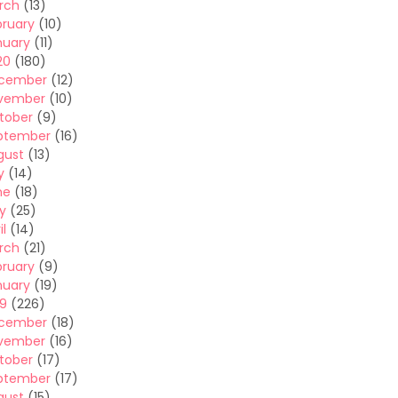
rch
(13)
bruary
(10)
nuary
(11)
20
(180)
cember
(12)
vember
(10)
tober
(9)
ptember
(16)
gust
(13)
y
(14)
ne
(18)
y
(25)
il
(14)
rch
(21)
bruary
(9)
nuary
(19)
19
(226)
cember
(18)
vember
(16)
tober
(17)
ptember
(17)
gust
(15)