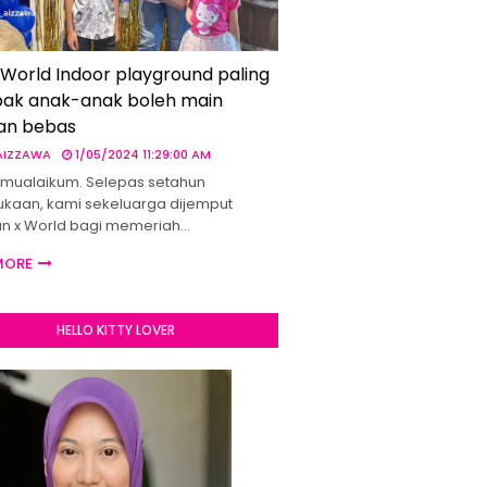
 World Indoor playground paling
ak anak-anak boleh main
an bebas
 AIZZAWA
1/05/2024 11:29:00 AM
mualaikum. Selepas setahun
kaan, kami sekeluarga dijemput
un x World bagi memeriah…
MORE
HELLO KITTY LOVER