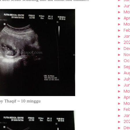
►
Ju
►
Ma
►
Apr
►
Ma
►
Fe
►
Ja
►
20
►
De
►
No
►
Oc
►
Se
►
Au
►
Jul
►
Ju
►
Ma
►
Apr
y Thaqif ~ 10 minggu
►
Ma
►
Fe
►
Ja
►
20
►
De