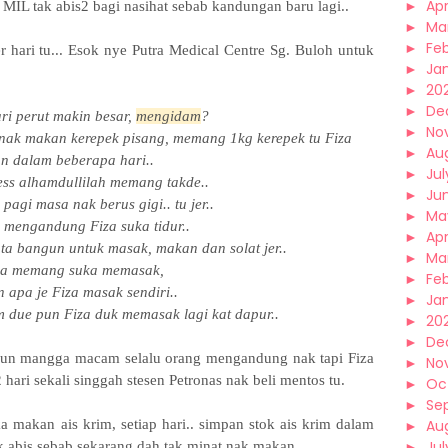
►
Apr
MIL tak abis2 bagi nasihat sebab kandungan baru lagi..
►
Ma
►
Fe
r hari tu... Esok nye Putra Medical Centre Sg. Buloh untuk
►
Ja
►
20
►
De
ari perut makin besar,
mengidam
?
►
No
nak makan kerepek pisang, memang 1kg kerepek tu Fiza
►
Au
an dalam beberapa hari..
►
Jul
ess alhamdullilah memang takde..
►
Ju
pagi masa nak berus gigi.. tu jer..
►
Ma
 mengandung Fiza suka tidur..
►
Apr
ta bangun untuk masak, makan dan solat jer..
►
Ma
iza memang suka memasak,
►
Fe
 apa je Fiza masak sendiri..
►
Ja
m due pun Fiza duk memasak lagi kat dapur..
►
20
►
De
 pun mangga macam selalu orang mengandung nak tapi Fiza
►
No
 hari sekali singgah stesen Petronas nak beli mentos tu.
►
Oc
►
Se
ka makan ais krim, setiap hari.. simpan stok ais krim dalam
►
Au
►
Jul
ak abis sebab sekarang dah tak minat nak makan...