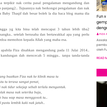
a terpikir nak cerita pasal pengalaman mengandung dan
ip panjang2.. Tujuannya nak berkongsi pengalaman dan nak
ila Baby Thaqif dah besar boleh la dia baca blog mama dia
Fun x
gemp
deng
ngga yg kita bina telah mencapai 3 tahun lebih tiba2
FIZA
-sangka.. setelah berusaha dan bertawakkal apa yang perlu
erdoa memohon kepada Allah yang maha esa.
Assala
pembu
oleh F
 apabila Fiza disahkan mengandung pada 11 Julai 2014..
a kandungan dah mencecah 5 minggu.. tanpa tanda-tanda
READ 
ang buatkan Fiza nak ke klinik masa tu
aktu tu terasa sangat penat,
ti nak tidur sekejap sebab terlalu mengantuk.
lak masa nak seterika baju,
eh bau wap masa menggosok tu..
 pastu lembik kaki nak jatuh..