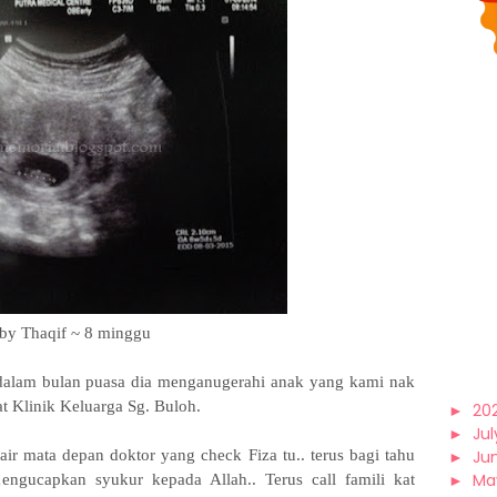
by Thaqif ~ 8 minggu
dalam bulan puasa dia menganugerahi anak yang kami nak
at Klinik Keluarga Sg. Buloh.
►
20
►
Jul
 air mata depan doktor yang check Fiza tu.. terus bagi tahu
►
Ju
►
Ma
ngucapkan syukur kepada Allah.. Terus call famili kat