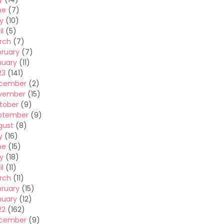
ne
(7)
y
(10)
il
(5)
rch
(7)
bruary
(7)
nuary
(11)
23
(141)
cember
(2)
vember
(15)
tober
(9)
ptember
(9)
gust
(8)
y
(16)
ne
(15)
y
(18)
il
(11)
rch
(11)
bruary
(15)
nuary
(12)
22
(162)
cember
(9)