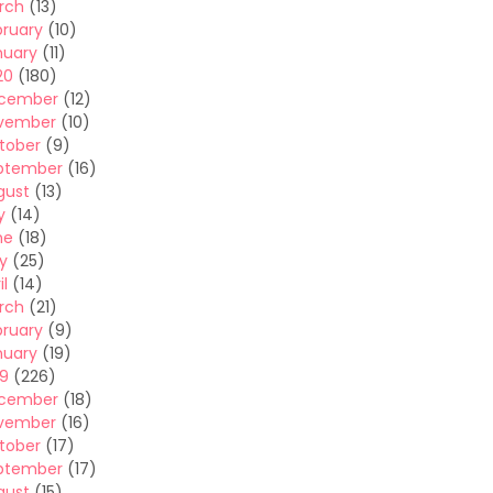
rch
(13)
bruary
(10)
nuary
(11)
20
(180)
cember
(12)
vember
(10)
tober
(9)
ptember
(16)
gust
(13)
y
(14)
ne
(18)
y
(25)
il
(14)
rch
(21)
bruary
(9)
nuary
(19)
19
(226)
cember
(18)
vember
(16)
tober
(17)
ptember
(17)
gust
(15)