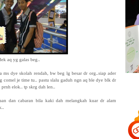
dek aq yg galas beg..
 la ms dye skolah rendah, bw beg lg besar dr org..siap ader
g comel je time tu.. pastu slalu gaduh ngn aq ble dye blk dr
prnh elok.. tp skrg dah len..
gaan dan cabaran bila kaki dah melangkah kuar dr alam
k..