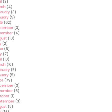
il
(3)
rch
(4)
bruary
(3)
nuary
(5)
25
(62)
cember
(3)
vember
(4)
gust
(10)
y
(2)
ne
(6)
y
(7)
il
(10)
rch
(10)
bruary
(5)
nuary
(5)
24
(79)
cember
(3)
vember
(6)
tober
(1)
ptember
(3)
gust
(5)
y
(14)