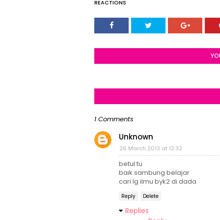
REACTIONS
YO
1 Comments
Unknown
26 March 2013 at 12:32
betul tu
baik sambung belajar
cari lg ilmu byk2 di dada
Reply
Delete
Replies