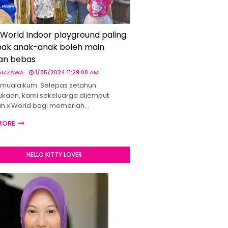
 World Indoor playground paling
ak anak-anak boleh main
an bebas
 AIZZAWA
1/05/2024 11:29:00 AM
mualaikum. Selepas setahun
kaan, kami sekeluarga dijemput
un x World bagi memeriah…
MORE
HELLO KITTY LOVER