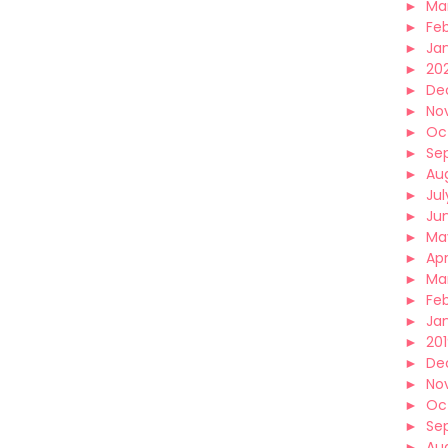
►
Ma
►
Fe
►
Ja
►
20
►
De
►
No
►
Oc
►
Se
►
Au
►
Jul
►
Ju
►
Ma
►
Apr
►
Ma
►
Fe
►
Ja
►
20
►
De
►
No
►
Oc
►
Se
►
Au