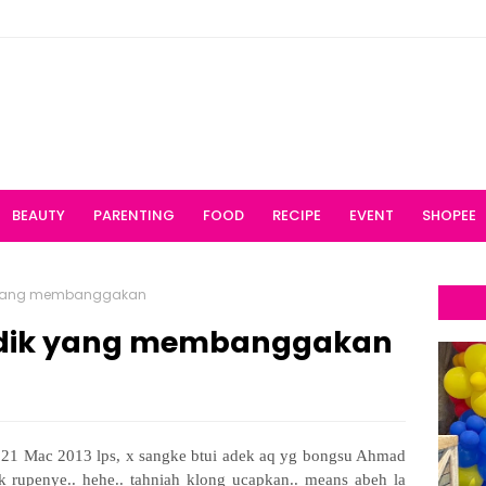
BEAUTY
PARENTING
FOOD
RECIPE
EVENT
SHOPEE
 yang membanggakan
adik yang membanggakan
21 Mac 2013 lps, x sangke btui adek aq yg bongsu Ahmad
k rupenye.. hehe.. tahniah klong ucapkan.. means abeh la