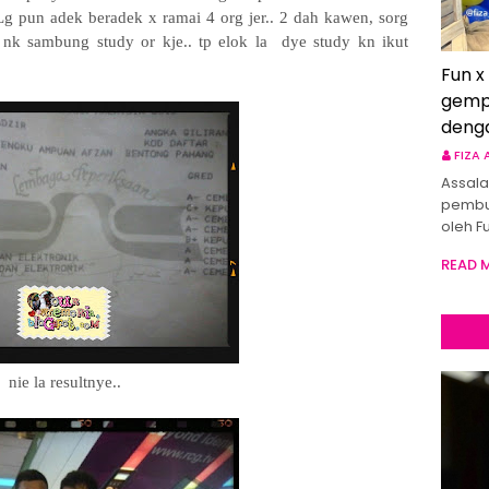
Lg pun adek beradek x ramai 4 org jer.. 2 dah kawen, sorg
e nk sambung study or kje.. tp elok la dye study kn ikut
Fun x
gemp
deng
FIZA
Assala
pembu
oleh F
READ 
nie la resultnye..