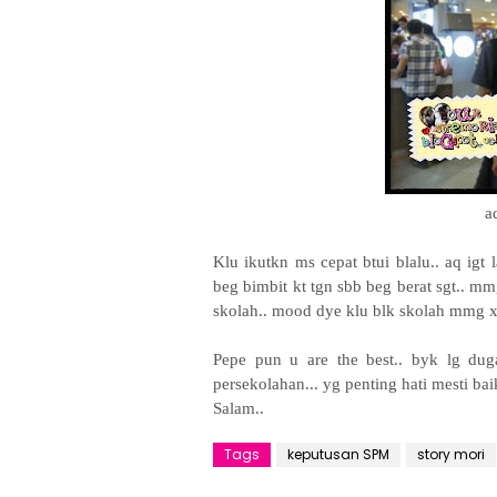
a
Klu ikutkn ms cepat btui blalu.. aq igt
beg bimbit kt tgn sbb beg berat sgt.. mm
skolah.. mood dye klu blk skolah mmg x 
Pepe pun u are the best.. byk lg du
persekolahan... yg penting hati mesti bai
Salam..
Tags
keputusan SPM
story mori