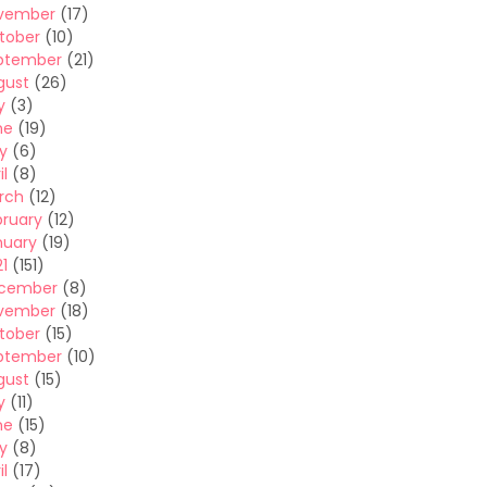
vember
(17)
tober
(10)
ptember
(21)
gust
(26)
y
(3)
ne
(19)
y
(6)
il
(8)
rch
(12)
bruary
(12)
nuary
(19)
1
(151)
cember
(8)
vember
(18)
tober
(15)
ptember
(10)
gust
(15)
y
(11)
ne
(15)
y
(8)
il
(17)