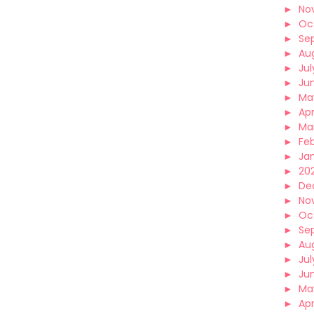
►
No
►
Oc
►
Se
►
Au
►
Jul
►
Ju
►
Ma
►
Apr
►
Ma
►
Fe
►
Ja
►
202
►
De
►
No
►
Oc
►
Se
►
Au
►
Jul
►
Ju
►
Ma
►
Apr