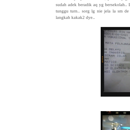
sudah adek beradik aq yg bersekolah.. 
tunggu turn.. sorg lg nie jela la sm d
langkah kakak2 dye..