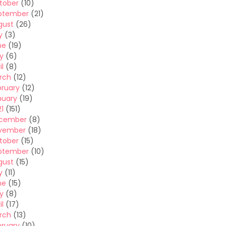
tober
(10)
ptember
(21)
gust
(26)
y
(3)
ne
(19)
y
(6)
il
(8)
rch
(12)
bruary
(12)
nuary
(19)
1
(151)
cember
(8)
vember
(18)
tober
(15)
ptember
(10)
gust
(15)
y
(11)
ne
(15)
y
(8)
il
(17)
rch
(13)
bruary
(10)