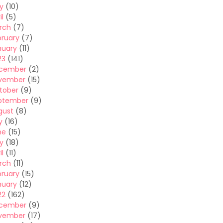
y
(10)
il
(5)
rch
(7)
bruary
(7)
nuary
(11)
23
(141)
cember
(2)
vember
(15)
tober
(9)
ptember
(9)
gust
(8)
y
(16)
ne
(15)
y
(18)
il
(11)
rch
(11)
bruary
(15)
nuary
(12)
22
(162)
cember
(9)
vember
(17)