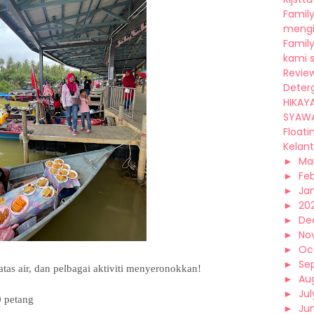
Famil
mengin
Family
kami s
Revie
Deterg
HIKAY
SYAWAL
Floati
Kelant
►
Ma
►
Fe
►
Ja
►
20
►
De
►
No
►
Oc
►
Se
atas air, dan pelbagai aktiviti menyeronokkan!
►
Au
►
Jul
0 petang
►
Ju