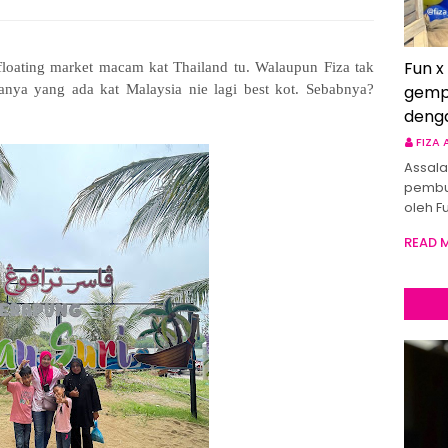
Fun x
floating market macam kat Thailand tu. Walaupun Fiza tak
sanya yang ada kat Malaysia nie lagi best kot. Sebabnya?
gemp
deng
FIZA
Assala
pembu
oleh F
READ 