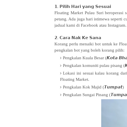
𝟭. 𝗣𝗶𝗹𝗶𝗵 𝗛𝗮𝗿𝗶 𝘆𝗮𝗻𝗴 𝗦𝗲𝘀𝘂𝗮𝗶
Floating Market Pulau Suri beroperasi 
petang. Ada juga hari istimewa seperti 
jadual kami di Facebook atau Instagram.
𝟮. 𝗖𝗮𝗿𝗮 𝗡𝗮𝗸 𝗞𝗲 𝗦𝗮𝗻𝗮
Korang perlu menaiki bot untuk ke Floati
pengkalan bot yang boleh korang pilih:
Pengkalan Kuala Besar (𝙆𝙤𝙩𝙖 𝘽𝙝𝙖
Pengkalan komuniti pulau pisang (𝙆𝙤
Lokasi ini sesuai kalau korang dari
Floating Market.
Pengkalan Kok Majid (𝙏𝙪𝙢𝙥𝙖𝙩)
Pengkalan Sungai Pinang (𝙏𝙪𝙢𝙥𝙖