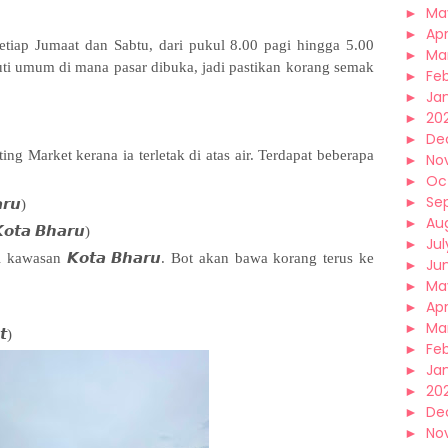
►
Ma
►
Apr
setiap Jumaat dan Sabtu, dari pukul 8.00 pagi hingga 5.00
►
Ma
cuti umum di mana pasar dibuka, jadi pastikan korang semak
►
Fe
►
Ja
►
20
►
De
ng Market kerana ia terletak di atas air. Terdapat beberapa
►
No
►
Oc
►
Se
𝙧𝙪)
►
Au
𝙩𝙖 𝘽𝙝𝙖𝙧𝙪)
►
Jul
 kawasan 𝙆𝙤𝙩𝙖 𝘽𝙝𝙖𝙧𝙪. Bot akan bawa korang terus ke
►
Ju
►
Ma
►
Apr
►
Ma
)
►
Fe
►
Ja
►
20
►
De
►
No