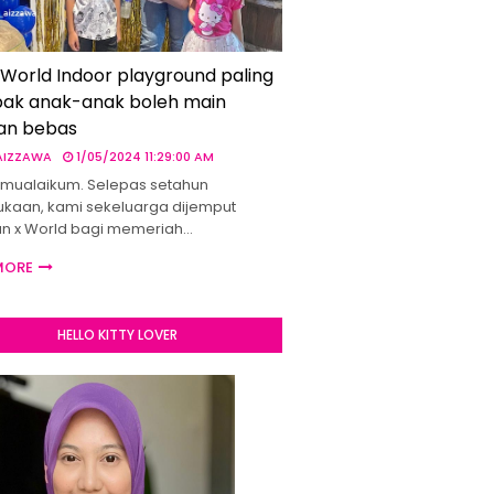
 World Indoor playground paling
ak anak-anak boleh main
an bebas
 AIZZAWA
1/05/2024 11:29:00 AM
mualaikum. Selepas setahun
kaan, kami sekeluarga dijemput
un x World bagi memeriah…
MORE
HELLO KITTY LOVER