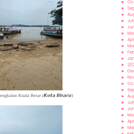
►
Oc
►
Se
►
Au
►
Jul
►
Ju
►
Ma
►
Apr
►
Ma
►
Fe
►
Ja
►
202
►
De
►
No
►
Oc
►
Se
engkalan Kuala Besar (𝙆𝙤𝙩𝙖 𝘽𝙝𝙖𝙧𝙪)
►
Au
►
Jul
►
Ju
►
Ma
►
Apr
►
Ma
►
Fe