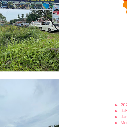
►
20
►
Jul
►
Ju
►
Ma