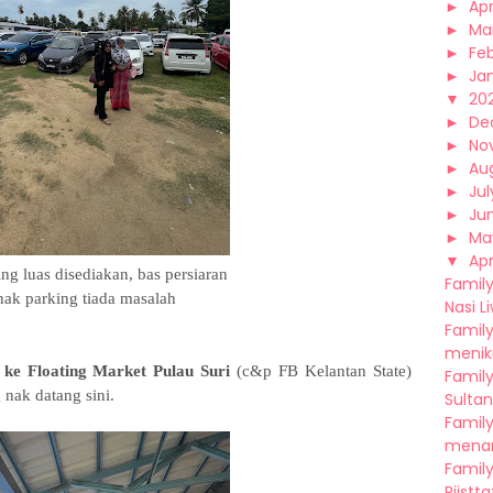
►
Apr
►
Ma
►
Fe
►
Ja
▼
20
►
De
►
No
►
Au
►
Jul
►
Ju
►
Ma
▼
Apr
g luas disediakan, bas persiaran
Family
nak parking tiada masalah
Nasi Li
Family
menikm
ke Floating Market Pulau Suri
(c&p FB Kelantan State)
Family
 nak datang sini.
Sultan
Family
menari
Family
Rijsttaf