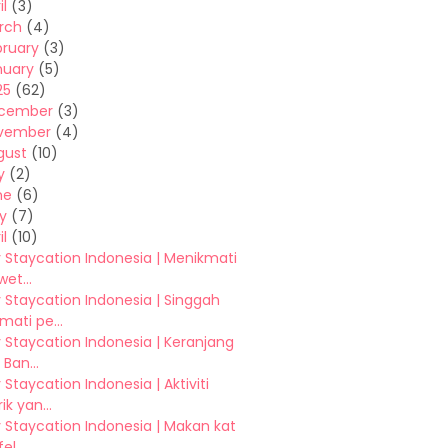
il
(3)
rch
(4)
bruary
(3)
nuary
(5)
25
(62)
cember
(3)
vember
(4)
gust
(10)
y
(2)
ne
(6)
y
(7)
il
(10)
 Staycation Indonesia | Menikmati
wet...
 Staycation Indonesia | Singgah
ati pe...
 Staycation Indonesia | Keranjang
 Ban...
 Staycation Indonesia | Aktiviti
k yan...
 Staycation Indonesia | Makan kat
el...