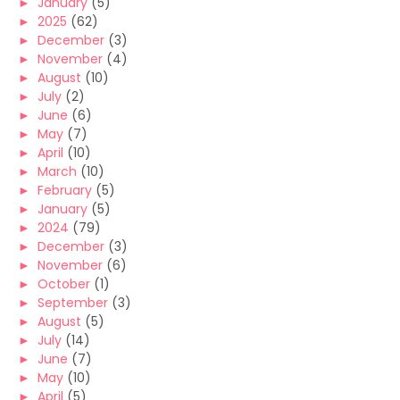
►
January
(5)
►
2025
(62)
►
December
(3)
►
November
(4)
►
August
(10)
►
July
(2)
►
June
(6)
►
May
(7)
►
April
(10)
►
March
(10)
►
February
(5)
►
January
(5)
►
2024
(79)
►
December
(3)
►
November
(6)
►
October
(1)
►
September
(3)
►
August
(5)
►
July
(14)
►
June
(7)
►
May
(10)
►
April
(5)