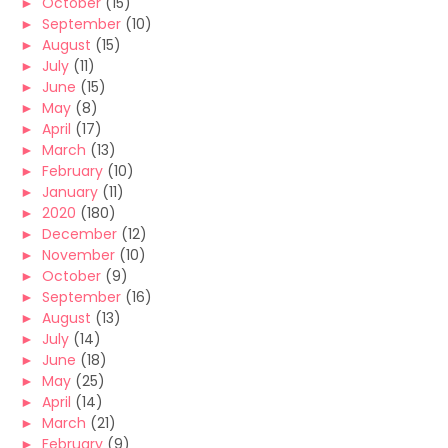
►
October
(15)
►
September
(10)
►
August
(15)
►
July
(11)
►
June
(15)
►
May
(8)
►
April
(17)
►
March
(13)
►
February
(10)
►
January
(11)
►
2020
(180)
►
December
(12)
►
November
(10)
►
October
(9)
►
September
(16)
►
August
(13)
►
July
(14)
►
June
(18)
►
May
(25)
►
April
(14)
►
March
(21)
►
February
(9)