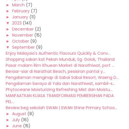
►
March
(7)
►
February
(7)
►
January
(11)
▼
2023
(141)
►
December
(2)
►
November
(15)
►
October
(9)
▼
September
(9)
Enjoy Malaysia's Authentic Flavours Quickly & Conv...
Shopping sakan kat Pekan Munduk, Sg. Golok, Thailand
Pasar malam Rim Khuean Market di Narathiwat, port ...
Bersiar-siar di Narathat Beach, pesisiran pantai y...
Pengalaman menginap di Sabai Sabai Resort, Waeng D...
Pengalaman beraya di Yala dan Narathiwat, sambil-s...
Phytoceane Moisturizing Refreshing Mist dan Moistu...
MANFAATKAN KUASA TRANSFORMASI PEMBERSIHAN PADA
PEL...
Review beg sekolah SWAN | SWAN Shine Primary Schoo...
►
August
(8)
►
July
(16)
►
June
(15)