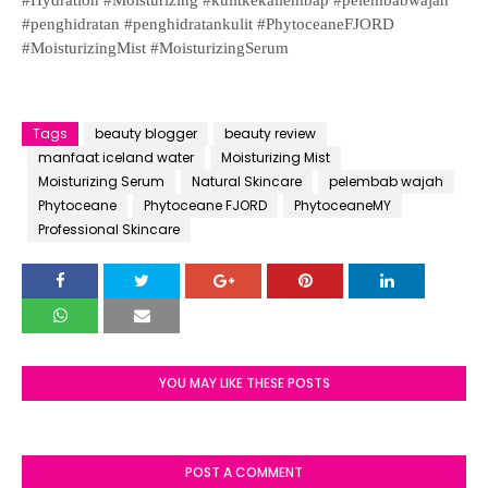
#Hydration #Moisturizing #kulitkekallembap #pelembabwajah
#penghidratan #penghidratankulit #PhytoceaneFJORD
#MoisturizingMist #MoisturizingSerum
Tags
beauty blogger
beauty review
manfaat iceland water
Moisturizing Mist
Moisturizing Serum
Natural Skincare
pelembab wajah
Phytoceane
Phytoceane FJORD
PhytoceaneMY
Professional Skincare
YOU MAY LIKE THESE POSTS
POST A COMMENT