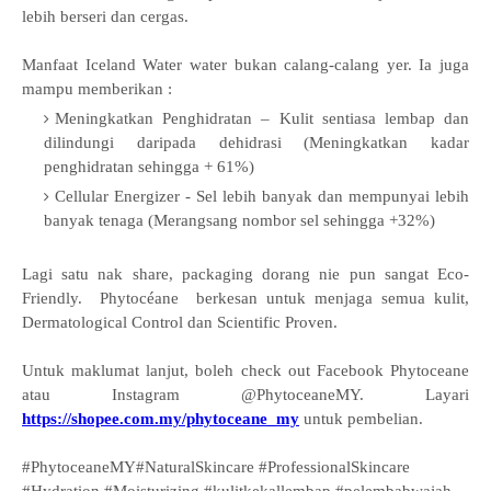
lebih berseri dan cergas.
Manfaat
Iceland Water water bukan calang-calang yer. Ia juga
mampu memberikan :
Meningkatkan Penghidratan – Kulit sentiasa lembap dan
dilindungi daripada dehidrasi (Meningkatkan kadar
penghidratan sehingga + 61%)
Cellular Energizer - Sel lebih banyak dan mempunyai lebih
banyak tenaga (Merangsang nombor sel sehingga +32%)
Lagi satu nak share, packaging dorang nie pun sangat Eco-
Friendly. Phytocéane berkesan untuk menjaga semua kulit,
Dermatological Control dan Scientific Proven.
Untuk maklumat lanjut, boleh check out Facebook Phytoceane
atau Instagram @PhytoceaneMY. Layari
https://shopee.com.my/phytoceane_my
untuk pembelian.
#PhytoceaneMY#NaturalSkincare #ProfessionalSkincare