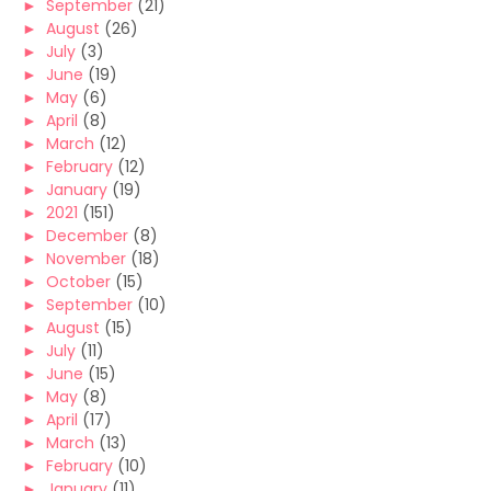
►
September
(21)
►
August
(26)
►
July
(3)
►
June
(19)
►
May
(6)
►
April
(8)
►
March
(12)
►
February
(12)
►
January
(19)
►
2021
(151)
►
December
(8)
►
November
(18)
►
October
(15)
►
September
(10)
►
August
(15)
►
July
(11)
►
June
(15)
►
May
(8)
►
April
(17)
►
March
(13)
►
February
(10)
►
January
(11)