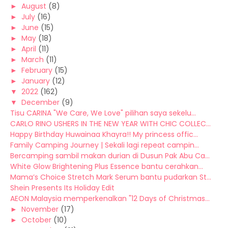
►
August
(8)
►
July
(16)
►
June
(15)
►
May
(18)
►
April
(11)
►
March
(11)
►
February
(15)
►
January
(12)
▼
2022
(162)
▼
December
(9)
Tisu CARINA "We Care, We Love" pilihan saya sekelu...
CARLO RINO USHERS IN THE NEW YEAR WITH CHIC COLLEC...
Happy Birthday Huwainaa Khayra!! My princess offic...
Family Camping Journey | Sekali lagi repeat campin...
Bercamping sambil makan durian di Dusun Pak Abu Ca...
White Glow Brightening Plus Essence bantu cerahkan...
Mama’s Choice Stretch Mark Serum bantu pudarkan St...
Shein Presents Its Holiday Edit
AEON Malaysia memperkenalkan "12 Days of Christmas...
►
November
(17)
►
October
(10)