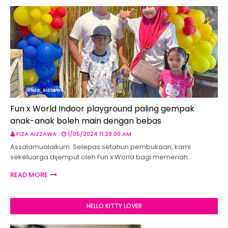
Fun x World Indoor playground paling gempak
anak-anak boleh main dengan bebas
FIZA AIZZAWA
1/05/2024 11:29:00 AM
Assalamualaikum. Selepas setahun pembukaan, kami
sekeluarga dijemput oleh Fun x World bagi memeriah…
READ MORE
HELLO KITTY LOVER