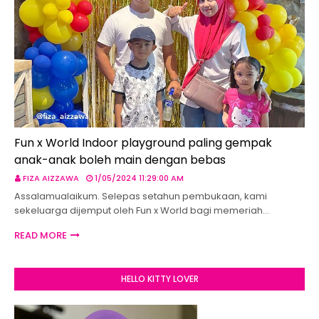
Fun x World Indoor playground paling gempak
anak-anak boleh main dengan bebas
FIZA AIZZAWA
1/05/2024 11:29:00 AM
Assalamualaikum. Selepas setahun pembukaan, kami
sekeluarga dijemput oleh Fun x World bagi memeriah…
READ MORE
HELLO KITTY LOVER