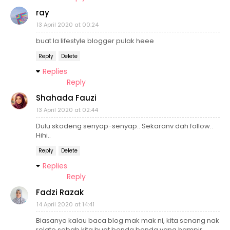
ray
13 April 2020 at 00:24
buat la lifestyle blogger pulak heee
Reply
Delete
Replies
Reply
Shahada Fauzi
13 April 2020 at 02:44
Dulu skodeng senyap-senyap.. Sekaranv dah follow..
Hihi..
Reply
Delete
Replies
Reply
Fadzi Razak
14 April 2020 at 14:41
Biasanya kalau baca blog mak mak ni, kita senang nak
relate sebab kita buat benda benda yang hampir