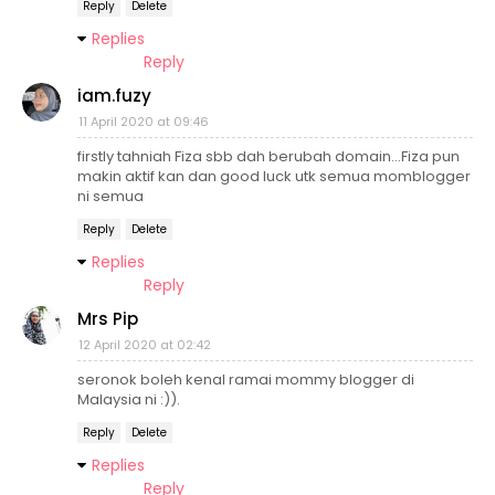
Reply
Delete
Replies
Reply
iam.fuzy
11 April 2020 at 09:46
firstly tahniah Fiza sbb dah berubah domain...Fiza pun
makin aktif kan dan good luck utk semua momblogger
ni semua
Reply
Delete
Replies
Reply
Mrs Pip
12 April 2020 at 02:42
seronok boleh kenal ramai mommy blogger di
Malaysia ni :)).
Reply
Delete
Replies
Reply