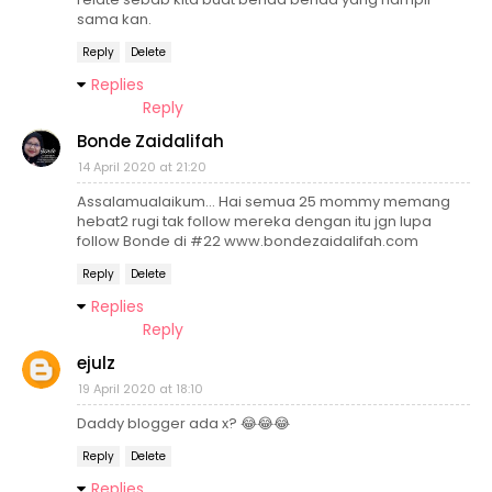
sama kan.
Reply
Delete
Replies
Reply
Bonde Zaidalifah
14 April 2020 at 21:20
Assalamualaikum... Hai semua 25 mommy memang
hebat2 rugi tak follow mereka dengan itu jgn lupa
follow Bonde di #22 www.bondezaidalifah.com
Reply
Delete
Replies
Reply
ejulz
19 April 2020 at 18:10
Daddy blogger ada x? 😂😂😂
Reply
Delete
Replies