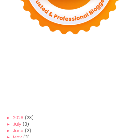
►
2026
(23)
►
July
(3)
►
June
(2)
►
May
(3)