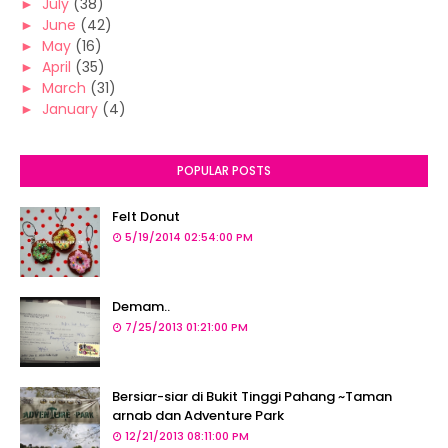
►
July
(38)
►
June
(42)
►
May
(16)
►
April
(35)
►
March
(31)
►
January
(4)
POPULAR POSTS
Felt Donut
5/19/2014 02:54:00 PM
Demam..
7/25/2013 01:21:00 PM
Bersiar-siar di Bukit Tinggi Pahang ~Taman
arnab dan Adventure Park
12/21/2013 08:11:00 PM