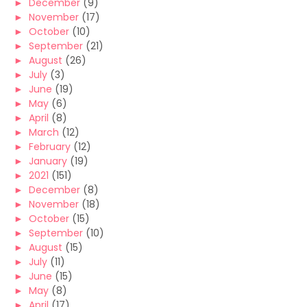
►
December
(9)
►
November
(17)
►
October
(10)
►
September
(21)
►
August
(26)
►
July
(3)
►
June
(19)
►
May
(6)
►
April
(8)
►
March
(12)
►
February
(12)
►
January
(19)
►
2021
(151)
►
December
(8)
►
November
(18)
►
October
(15)
►
September
(10)
►
August
(15)
►
July
(11)
►
June
(15)
►
May
(8)
►
April
(17)