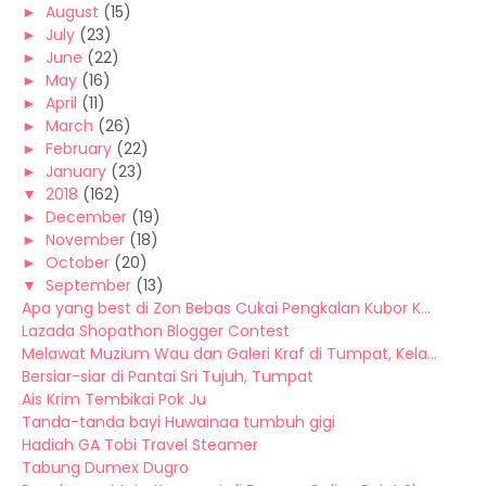
►
August
(15)
►
July
(23)
►
June
(22)
►
May
(16)
►
April
(11)
►
March
(26)
►
February
(22)
►
January
(23)
▼
2018
(162)
►
December
(19)
►
November
(18)
►
October
(20)
▼
September
(13)
Apa yang best di Zon Bebas Cukai Pengkalan Kubor K...
Lazada Shopathon Blogger Contest
Melawat Muzium Wau dan Galeri Kraf di Tumpat, Kela...
Bersiar-siar di Pantai Sri Tujuh, Tumpat
Ais Krim Tembikai Pok Ju
Tanda-tanda bayi Huwainaa tumbuh gigi
Hadiah GA Tobi Travel Steamer
Tabung Dumex Dugro