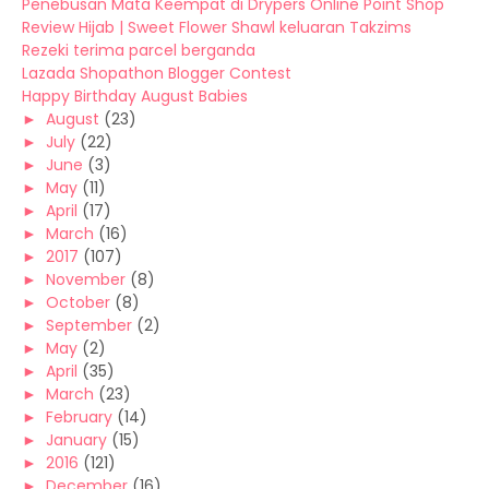
Penebusan Mata Keempat di Drypers Online Point Shop
Review Hijab | Sweet Flower Shawl keluaran Takzims
Rezeki terima parcel berganda
Lazada Shopathon Blogger Contest
Happy Birthday August Babies
►
August
(23)
►
July
(22)
►
June
(3)
►
May
(11)
►
April
(17)
►
March
(16)
►
2017
(107)
►
November
(8)
►
October
(8)
►
September
(2)
►
May
(2)
►
April
(35)
►
March
(23)
►
February
(14)
►
January
(15)
►
2016
(121)
►
December
(16)