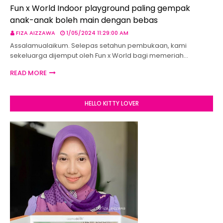
Fun x World Indoor playground paling gempak
anak-anak boleh main dengan bebas
FIZA AIZZAWA
1/05/2024 11:29:00 AM
Assalamualaikum. Selepas setahun pembukaan, kami
sekeluarga dijemput oleh Fun x World bagi memeriah…
READ MORE
HELLO KITTY LOVER