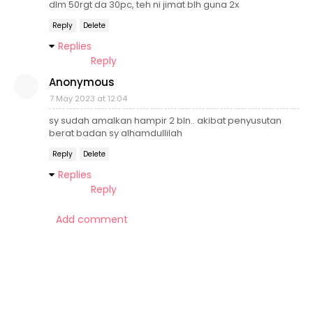
dlm 50rgt da 30pc, teh ni jimat blh guna 2x
Reply
Delete
Replies
Reply
Anonymous
7 May 2023 at 12:04
sy sudah amalkan hampir 2 bln.. akibat penyusutan
berat badan sy alhamdullilah
Reply
Delete
Replies
Reply
Add comment