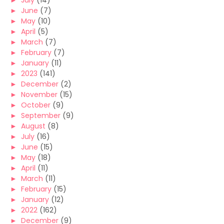
►
July
(14)
►
June
(7)
►
May
(10)
►
April
(5)
►
March
(7)
►
February
(7)
►
January
(11)
►
2023
(141)
►
December
(2)
►
November
(15)
►
October
(9)
►
September
(9)
►
August
(8)
►
July
(16)
►
June
(15)
►
May
(18)
►
April
(11)
►
March
(11)
►
February
(15)
►
January
(12)
►
2022
(162)
►
December
(9)