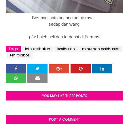
Bos bagi satu uncang untuk rasa..
sedap dan wangi
p/s: boleh beli dan terdapat di Farmasi
Tags
info kesihatan
kesihatan
minuman berkhasiat
teh rooibos
YOU MAY LIKE THESE POSTS
POST A COMMENT