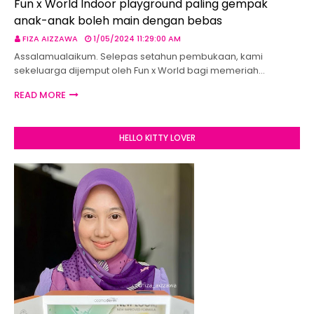
Fun x World Indoor playground paling gempak
anak-anak boleh main dengan bebas
FIZA AIZZAWA
1/05/2024 11:29:00 AM
Assalamualaikum. Selepas setahun pembukaan, kami
sekeluarga dijemput oleh Fun x World bagi memeriah…
READ MORE
HELLO KITTY LOVER