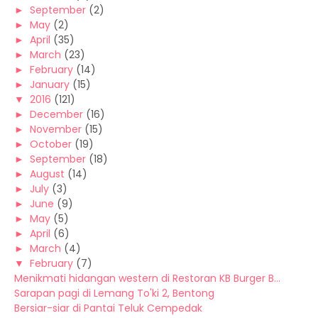
►
September
(2)
►
May
(2)
►
April
(35)
►
March
(23)
►
February
(14)
►
January
(15)
▼
2016
(121)
►
December
(16)
►
November
(15)
►
October
(19)
►
September
(18)
►
August
(14)
►
July
(3)
►
June
(9)
►
May
(5)
►
April
(6)
►
March
(4)
▼
February
(7)
Menikmati hidangan western di Restoran KB Burger B...
Sarapan pagi di Lemang To'ki 2, Bentong
Bersiar-siar di Pantai Teluk Cempedak