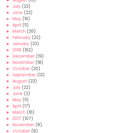
►
August
(15)
►
July
(23)
►
June
(22)
►
May
(16)
►
April
(11)
►
March
(26)
►
February
(22)
►
January
(23)
►
2018
(162)
►
December
(19)
►
November
(18)
►
October
(20)
►
September
(13)
►
August
(23)
►
July
(22)
►
June
(3)
►
May
(11)
►
April
(17)
►
March
(16)
►
2017
(107)
►
November
(8)
►
October
(8)