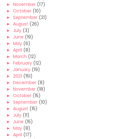
►
November
(17)
►
October
(10)
►
September
(21)
►
August
(26)
►
July
(3)
►
June
(19)
►
May
(6)
►
April
(8)
►
March
(12)
►
February
(12)
►
January
(19)
►
2021
(151)
►
December
(8)
►
November
(18)
►
October
(15)
►
September
(10)
►
August
(15)
►
July
(11)
►
June
(15)
►
May
(8)
►
April
(17)