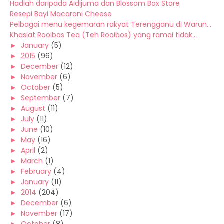
Hadiah daripada Aidijuma dan Blossom Box Store
Resepi Bayi Macaroni Cheese
Pelbagai menu kegemaran rakyat Terengganu di Warun...
Khasiat Rooibos Tea (Teh Rooibos) yang ramai tidak...
►
January
(5)
►
2015
(96)
►
December
(12)
►
November
(6)
►
October
(5)
►
September
(7)
►
August
(11)
►
July
(11)
►
June
(10)
►
May
(16)
►
April
(2)
►
March
(1)
►
February
(4)
►
January
(11)
►
2014
(204)
►
December
(6)
►
November
(17)