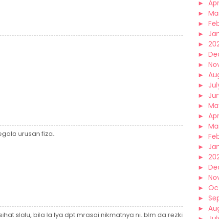
►
Apr
►
Ma
►
Fe
►
Ja
►
20
►
De
►
No
►
Au
►
Jul
►
Ju
►
Ma
►
Apr
►
Ma
ala urusan fiza..
►
Fe
►
Ja
►
20
►
De
►
No
►
Oc
►
Se
►
Au
at slalu, bila la lya dpt mrasai nikmatnya ni..blm da rezki
►
Jul