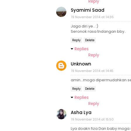
Reply
Syamimi Saad
19 November 2014 at 14:36
Jaga diri ye.. :)
Seronok rasa tndangan bby..
Reply
Delete
Replies
Reply
Unknown
19 November 2014 at 14:45
amin...moga dipermudahkan seg
Reply
Delete
Replies
Reply
Asha Lya
19 November 2014 at 15:50
Lya doakn fiza Dan baby moga sih