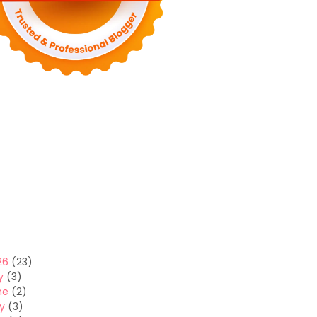
26
(23)
y
(3)
ne
(2)
y
(3)