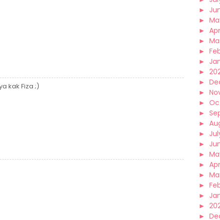
►
Ju
►
Ma
►
Apr
►
Ma
►
Fe
►
Ja
►
20
►
De
 kak Fiza ;)
►
No
►
Oc
►
Se
►
Au
►
Jul
►
Ju
►
Ma
►
Apr
►
Ma
►
Fe
►
Ja
►
20
►
De