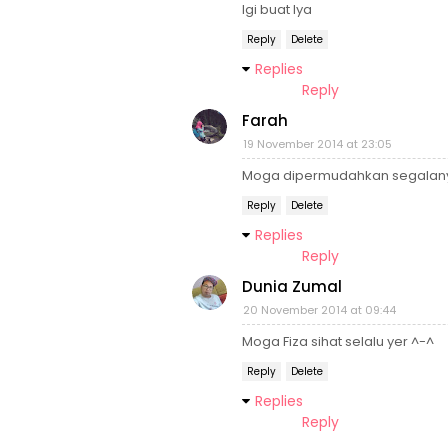
lgi buat lya
Reply
Delete
Replies
Reply
Farah
19 November 2014 at 23:05
Moga dipermudahkan segalanya
Reply
Delete
Replies
Reply
Dunia Zumal
20 November 2014 at 09:44
Moga Fiza sihat selalu yer ^-^
Reply
Delete
Replies
Reply