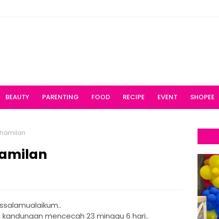
BEAUTY
PARENTING
FOOD
RECIPE
EVENT
SHOPEE
ehamilan
hamilan
ssalamualaikum..
sia kandungan mencecah 23 minggu 6 hari..