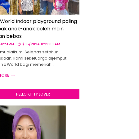
 World Indoor playground paling
ak anak-anak boleh main
an bebas
 AIZZAWA
1/05/2024 11:29:00 AM
mualaikum. Selepas setahun
kaan, kami sekeluarga dijemput
un x World bagi memeriah…
MORE
HELLO KITTY LOVER