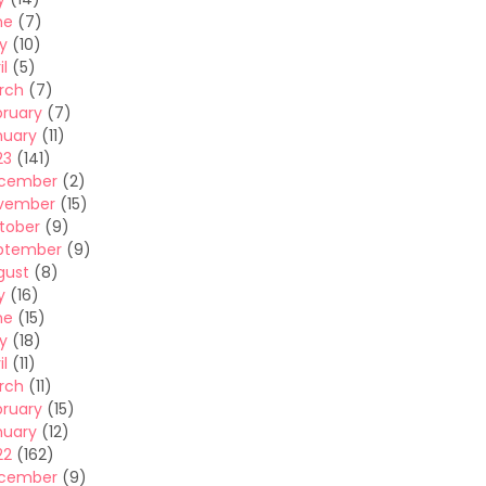
ne
(7)
y
(10)
il
(5)
rch
(7)
bruary
(7)
nuary
(11)
23
(141)
cember
(2)
vember
(15)
tober
(9)
ptember
(9)
gust
(8)
y
(16)
ne
(15)
y
(18)
il
(11)
rch
(11)
bruary
(15)
nuary
(12)
22
(162)
cember
(9)