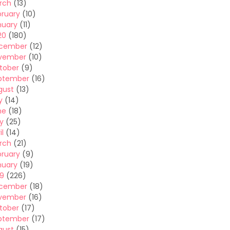
rch
(13)
bruary
(10)
nuary
(11)
20
(180)
cember
(12)
vember
(10)
tober
(9)
ptember
(16)
gust
(13)
y
(14)
ne
(18)
y
(25)
il
(14)
rch
(21)
bruary
(9)
nuary
(19)
19
(226)
cember
(18)
vember
(16)
tober
(17)
ptember
(17)
gust
(15)