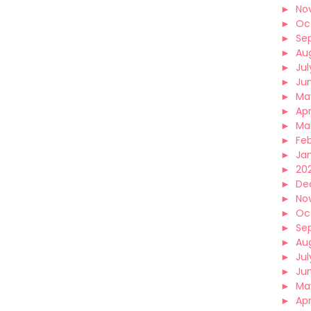
►
No
►
Oc
►
Se
►
Au
►
Jul
►
Ju
►
Ma
►
Apr
►
Ma
►
Fe
►
Ja
►
202
►
De
►
No
►
Oc
►
Se
►
Au
►
Jul
►
Ju
►
Ma
►
Apr