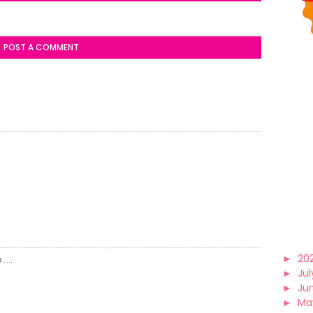
POST A COMMENT
►
20
...
►
Jul
►
Ju
►
Ma