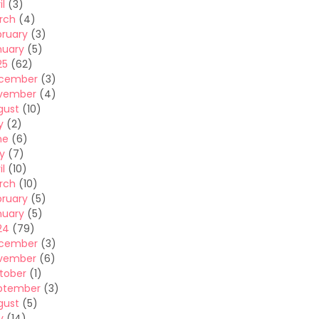
il
(3)
rch
(4)
bruary
(3)
nuary
(5)
25
(62)
cember
(3)
vember
(4)
gust
(10)
y
(2)
ne
(6)
y
(7)
il
(10)
rch
(10)
bruary
(5)
nuary
(5)
24
(79)
cember
(3)
vember
(6)
tober
(1)
ptember
(3)
gust
(5)
y
(14)