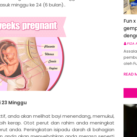
suk minggu ke 24 (6 bulan)..
Fun x
gemp
deng
FIZA
Assala
pembu
oleh F
READ 
 23 Minggu
aktif, anda akan melihat bayi menendang, memukul,
h kerap. Otot perut dan rahim anda meningkat
 perut anda. Peningkatan isipadu darah di bahagian
an anda akan menyebabkan anda merasa seperti