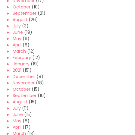
►
November
(17)
►
October
(10)
►
September
(21)
►
August
(26)
►
July
(3)
►
June
(19)
►
May
(6)
►
April
(8)
►
March
(12)
►
February
(12)
►
January
(19)
►
2021
(151)
►
December
(8)
►
November
(18)
►
October
(15)
►
September
(10)
►
August
(15)
►
July
(11)
►
June
(15)
►
May
(8)
►
April
(17)
►
March
(13)