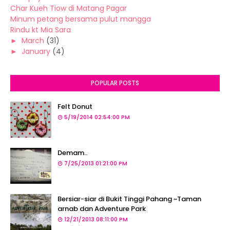
Char Kueh Tiow di Matang Pagar
Minum petang bersama pulut mangga
Rindu kt Mia Sara
►
March
(31)
►
January
(4)
POPULAR POSTS
Felt Donut
5/19/2014 02:54:00 PM
Demam..
7/25/2013 01:21:00 PM
Bersiar-siar di Bukit Tinggi Pahang ~Taman
arnab dan Adventure Park
12/21/2013 08:11:00 PM