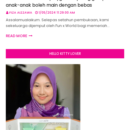
anak-anak boleh main dengan bebas
FIZA AIZZAWA
1/05/2024 11:29:00 AM
Assalamualaikum. Selepas setahun pembukaan, kami
sekeluarga dijemput oleh Fun x World bagi memeriah…
READ MORE
HELLO KITTY LOVER