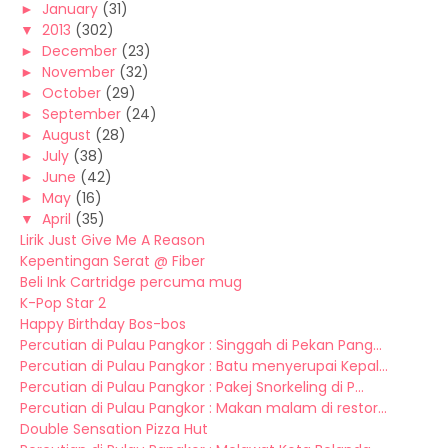
►
January
(31)
▼
2013
(302)
►
December
(23)
►
November
(32)
►
October
(29)
►
September
(24)
►
August
(28)
►
July
(38)
►
June
(42)
►
May
(16)
▼
April
(35)
Lirik Just Give Me A Reason
Kepentingan Serat @ Fiber
Beli Ink Cartridge percuma mug
K-Pop Star 2
Happy Birthday Bos-bos
Percutian di Pulau Pangkor : Singgah di Pekan Pang...
Percutian di Pulau Pangkor : Batu menyerupai Kepal...
Percutian di Pulau Pangkor : Pakej Snorkeling di P...
Percutian di Pulau Pangkor : Makan malam di restor...
Double Sensation Pizza Hut