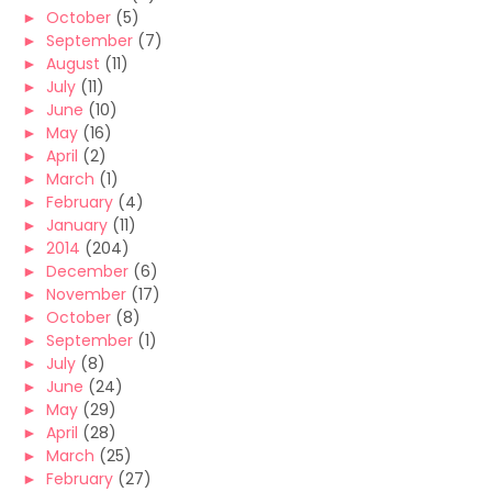
►
October
(5)
►
September
(7)
►
August
(11)
►
July
(11)
►
June
(10)
►
May
(16)
►
April
(2)
►
March
(1)
►
February
(4)
►
January
(11)
►
2014
(204)
►
December
(6)
►
November
(17)
►
October
(8)
►
September
(1)
►
July
(8)
►
June
(24)
►
May
(29)
►
April
(28)
►
March
(25)
►
February
(27)