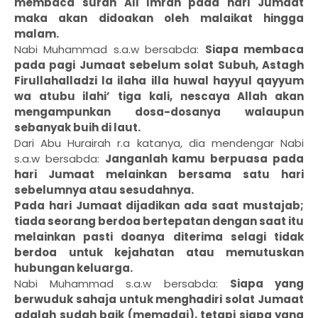
membaca surah Ali Imran pada hari Jumaat
maka akan didoakan oleh malaikat hingga
malam.
Nabi Muhammad s.a.w bersabda:
Siapa membaca
pada pagi Jumaat sebelum solat Subuh, Astagh
Firullahalladzi la ilaha illa huwal hayyul qayyum
wa atubu ilahi’ tiga kali, nescaya Allah akan
mengampunkan dosa-dosanya walaupun
sebanyak buih di laut.
Dari Abu Hurairah r.a katanya, dia mendengar Nabi
s.a.w bersabda:
Janganlah kamu berpuasa pada
hari Jumaat melainkan bersama satu hari
sebelumnya atau sesudahnya.
Pada hari Jumaat dijadikan ada saat mustajab;
tiada seorang berdoa bertepatan dengan saat itu
melainkan pasti doanya diterima selagi tidak
berdoa untuk kejahatan atau memutuskan
hubungan keluarga.
Nabi Muhammad s.a.w bersabda:
Siapa yang
berwuduk sahaja untuk menghadiri solat Jumaat
adalah sudah baik (memadai), tetapi siapa yang