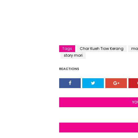
Tags
Char Kueh Tiow Kerang
ma
story mori
REACTIONS
YO