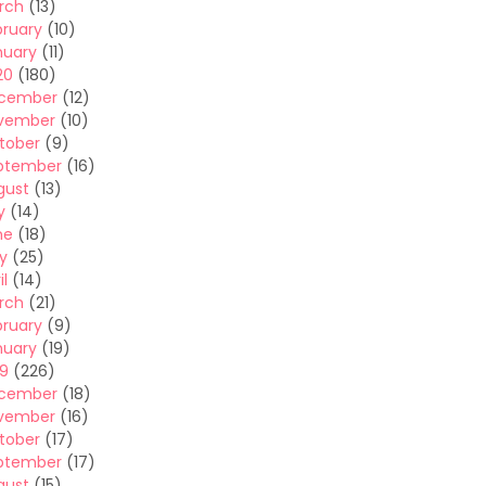
rch
(13)
bruary
(10)
nuary
(11)
20
(180)
cember
(12)
vember
(10)
tober
(9)
ptember
(16)
gust
(13)
y
(14)
ne
(18)
y
(25)
il
(14)
rch
(21)
bruary
(9)
nuary
(19)
19
(226)
cember
(18)
vember
(16)
tober
(17)
ptember
(17)
gust
(15)