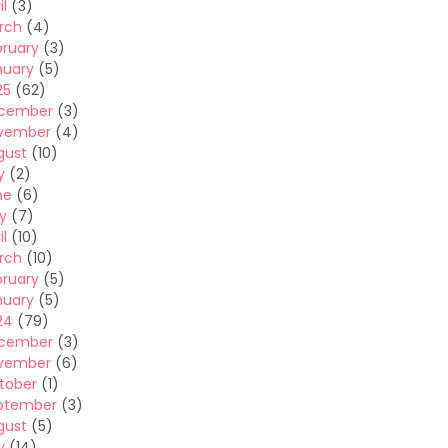
il
(3)
rch
(4)
bruary
(3)
nuary
(5)
25
(62)
cember
(3)
vember
(4)
gust
(10)
y
(2)
ne
(6)
y
(7)
il
(10)
rch
(10)
bruary
(5)
nuary
(5)
24
(79)
cember
(3)
vember
(6)
tober
(1)
ptember
(3)
gust
(5)
y
(14)