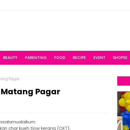
BEAUTY
PARENTING
FOOD
RECIPE
EVENT
SHOPEE
tang Pagar
i Matang Pagar
ssalamualaikum.
an char kueh tiow kerang (CKT).