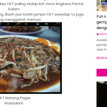
dulu
CKT paling sedap kat Vista Angkasa Pantai
Dalam.
g. Buloh pun boleh jumpe CKT sesedap tu juga.
Fun x
g menggamit memori.
gemp
deng
FIZA
Assala
pembu
oleh F
READ 
KT Matang Pagar.
Wassalam.