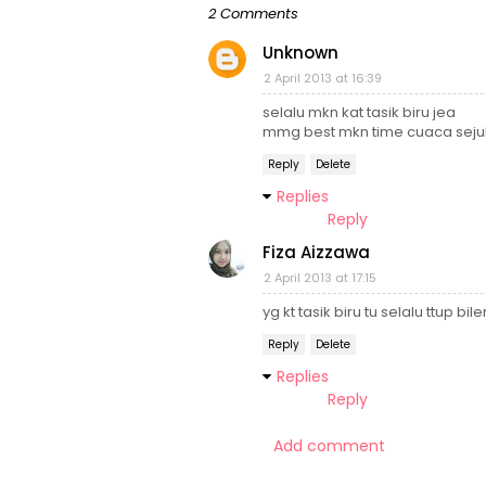
2 Comments
Unknown
2 April 2013 at 16:39
selalu mkn kat tasik biru jea
mmg best mkn time cuaca seju
Reply
Delete
Replies
Reply
Fiza Aizzawa
2 April 2013 at 17:15
yg kt tasik biru tu selalu ttup biler
Reply
Delete
Replies
Reply
Add comment