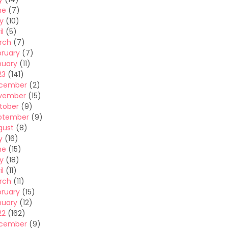
ne
(7)
y
(10)
il
(5)
rch
(7)
bruary
(7)
nuary
(11)
23
(141)
cember
(2)
vember
(15)
tober
(9)
ptember
(9)
gust
(8)
y
(16)
ne
(15)
y
(18)
il
(11)
rch
(11)
bruary
(15)
nuary
(12)
22
(162)
cember
(9)