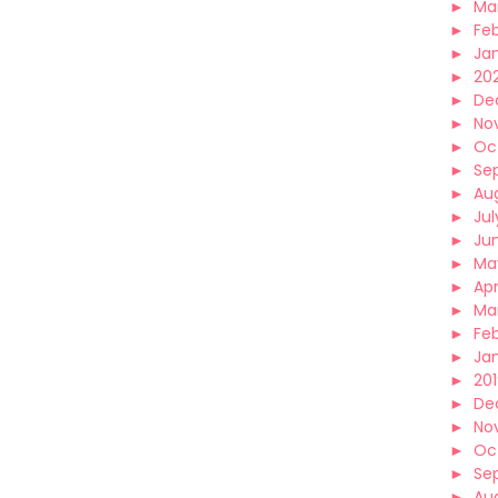
►
Ma
►
Fe
►
Ja
►
20
►
De
►
No
►
Oc
►
Se
►
Au
►
Jul
►
Ju
►
Ma
►
Apr
►
Ma
►
Fe
►
Ja
►
20
►
De
►
No
►
Oc
►
Se
►
Au