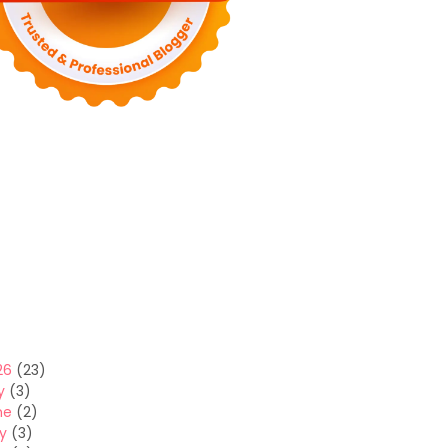
26
(23)
y
(3)
ne
(2)
y
(3)