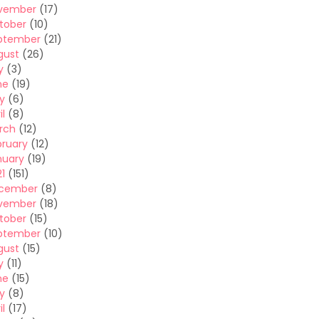
vember
(17)
tober
(10)
ptember
(21)
gust
(26)
y
(3)
ne
(19)
y
(6)
il
(8)
rch
(12)
bruary
(12)
nuary
(19)
1
(151)
cember
(8)
vember
(18)
tober
(15)
ptember
(10)
gust
(15)
y
(11)
ne
(15)
y
(8)
il
(17)