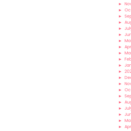
►
No
►
Oc
►
Se
►
Au
►
Jul
►
Ju
►
Ma
►
Apr
►
Ma
►
Fe
►
Ja
►
202
►
De
►
No
►
Oc
►
Se
►
Au
►
Jul
►
Ju
►
Ma
►
Apr