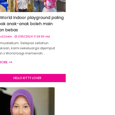
 World Indoor playground paling
ak anak-anak boleh main
an bebas
 AIZZAWA
1/05/2024 11:29:00 AM
mualaikum. Selepas setahun
kaan, kami sekeluarga dijemput
un x World bagi memeriah…
MORE
HELLO KITTY LOVER