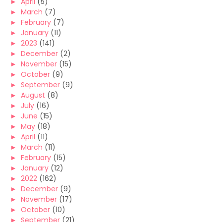
►
April
(5)
►
March
(7)
►
February
(7)
►
January
(11)
►
2023
(141)
►
December
(2)
►
November
(15)
►
October
(9)
►
September
(9)
►
August
(8)
►
July
(16)
►
June
(15)
►
May
(18)
►
April
(11)
►
March
(11)
►
February
(15)
►
January
(12)
►
2022
(162)
►
December
(9)
►
November
(17)
►
October
(10)
►
September
(21)