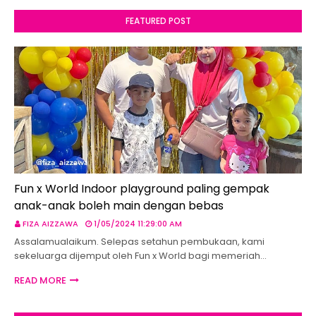
FEATURED POST
Fun x World Indoor playground paling gempak
anak-anak boleh main dengan bebas
FIZA AIZZAWA
1/05/2024 11:29:00 AM
Assalamualaikum. Selepas setahun pembukaan, kami
sekeluarga dijemput oleh Fun x World bagi memeriah…
READ MORE