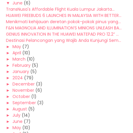
▼
June
(6)
TransNusa's Affordable Flight Kuala Lumpur Jakarta...
HUAWEI FREEBUDS 6 LAUNCHES IN MALAYSIA WITH BETTER...
Menikmati kehijauan deretan pokok-pokok pinus yang...
F&N MAGNOLIA AND ILLUMINATION’S MINIONS UNLEASH BA...
GENIUS INNOVATION IN THE HUAWEI MATEPAD PRO 12.2” ...
Destinasi Pelancongan yang Wajib Anda Kunjungi Sem...
►
May
(7)
►
April
(10)
►
March
(10)
►
February
(5)
►
January
(5)
►
2024
(79)
►
December
(3)
►
November
(6)
►
October
(1)
►
September
(3)
►
August
(5)
►
July
(14)
►
June
(7)
►
May
(10)