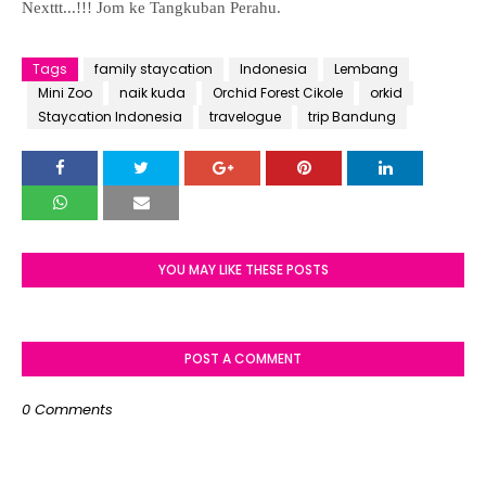
Nexttt...!!! Jom ke Tangkuban Perahu.
Tags
family staycation
Indonesia
Lembang
Mini Zoo
naik kuda
Orchid Forest Cikole
orkid
Staycation Indonesia
travelogue
trip Bandung
YOU MAY LIKE THESE POSTS
POST A COMMENT
0 Comments