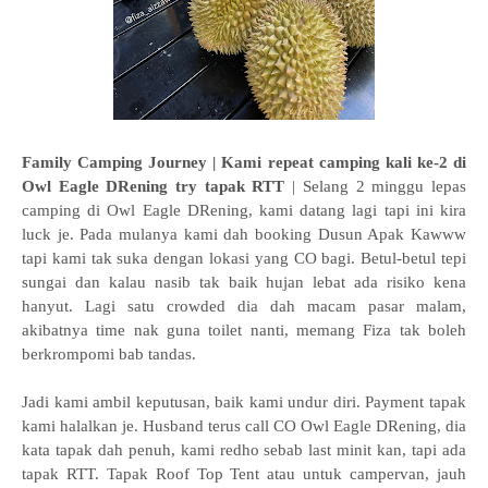
Family Camping Journey | Kami repeat camping kali ke-2 di
Owl Eagle DRening try tapak RTT
| Selang 2 minggu lepas
camping di Owl Eagle DRening, kami datang lagi tapi ini kira
luck je. Pada mulanya kami dah booking Dusun Apak Kawww
tapi kami tak suka dengan lokasi yang CO bagi. Betul-betul tepi
sungai dan kalau nasib tak baik hujan lebat ada risiko kena
hanyut. Lagi satu crowded dia dah macam pasar malam,
akibatnya time nak guna toilet nanti, memang Fiza tak boleh
berkrompomi bab tandas.
Jadi kami ambil keputusan, baik kami undur diri. Payment tapak
kami halalkan je. Husband terus call CO
Owl Eagle DRening, dia
kata tapak dah penuh, kami redho sebab last minit kan, tapi ada
tapak RTT. Tapak Roof Top Tent atau untuk campervan, jauh