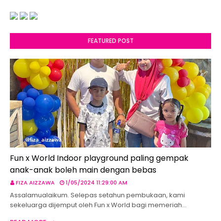
FEATURED POST
Fun x World Indoor playground paling gempak
anak-anak boleh main dengan bebas
FIZA AIZZAWA
1/05/2024 11:29:00 AM
Assalamualaikum. Selepas setahun pembukaan, kami
sekeluarga dijemput oleh Fun x World bagi memeriah…