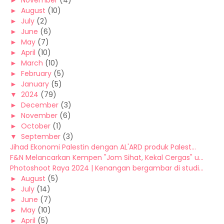
►
November
(4)
►
August
(10)
►
July
(2)
►
June
(6)
►
May
(7)
►
April
(10)
►
March
(10)
►
February
(5)
►
January
(5)
▼
2024
(79)
►
December
(3)
►
November
(6)
►
October
(1)
▼
September
(3)
Jihad Ekonomi Palestin dengan AL'ARD produk Palest...
F&N Melancarkan Kempen "Jom Sihat, Kekal Cergas" u...
Photoshoot Raya 2024 | Kenangan bergambar di studi...
►
August
(5)
►
July
(14)
►
June
(7)
►
May
(10)
►
April
(5)