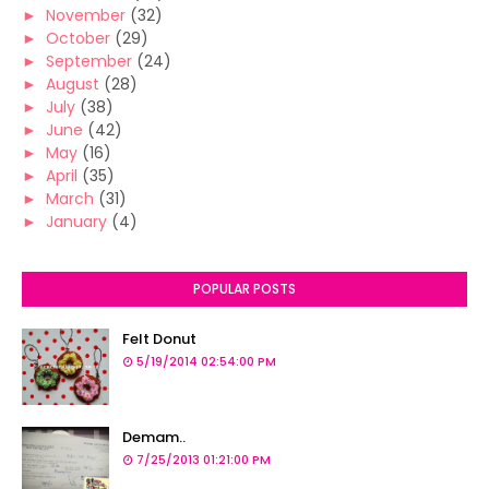
►
November
(32)
►
October
(29)
►
September
(24)
►
August
(28)
►
July
(38)
►
June
(42)
►
May
(16)
►
April
(35)
►
March
(31)
►
January
(4)
POPULAR POSTS
Felt Donut
5/19/2014 02:54:00 PM
Demam..
7/25/2013 01:21:00 PM