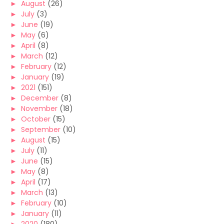
►
August
(26)
►
July
(3)
►
June
(19)
►
May
(6)
►
April
(8)
►
March
(12)
►
February
(12)
►
January
(19)
►
2021
(151)
►
December
(8)
►
November
(18)
►
October
(15)
►
September
(10)
►
August
(15)
►
July
(11)
►
June
(15)
►
May
(8)
►
April
(17)
►
March
(13)
►
February
(10)
►
January
(11)