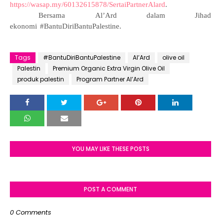
https://wasap.my/60132615878/SertaiPartnerAlard
.
Bersama
Al’Ard
dalam Jihad
ekonomi
#BantuDiriBantuPalestine.
Tags
#BantuDiriBantuPalestine
Al’Ard
olive oil
Palestin
Premium Organic Extra Virgin Olive Oil
produk palestin
Program Partner Al’Ard
YOU MAY LIKE THESE POSTS
POST A COMMENT
0 Comments