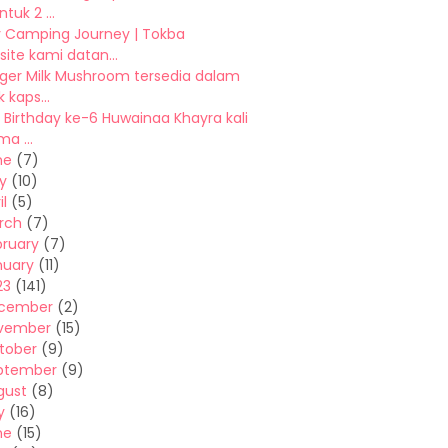
tuk 2 ...
y Camping Journey | Tokba
ite kami datan...
iger Milk Mushroom tersedia dalam
 kaps...
Birthday ke-6 Huwainaa Khayra kali
ma ...
ne
(7)
y
(10)
il
(5)
rch
(7)
bruary
(7)
nuary
(11)
23
(141)
cember
(2)
vember
(15)
tober
(9)
ptember
(9)
gust
(8)
y
(16)
ne
(15)