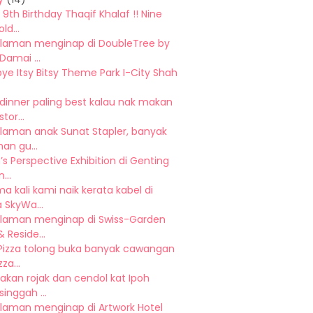
9th Birthday Thaqif Khalaf !! Nine
ld...
laman menginap di DoubleTree by
 Damai ...
e Itsy Bitsy Theme Park I-City Shah
dinner paling best kalau nak makan
tor...
laman anak Sunat Stapler, banyak
han gu...
’s Perspective Exhibition di Genting
...
a kali kami naik kerata kabel di
 SkyWa...
laman menginap di Swiss-Garden
& Reside...
 Pizza tolong buka banyak cawangan
zza...
akan rojak dan cendol kat Ipoh
singgah ...
laman menginap di Artwork Hotel