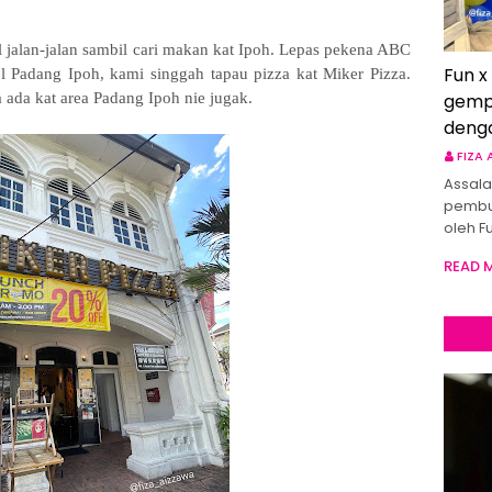
l jalan-jalan sambil cari makan kat Ipoh. Lepas pekena ABC
Fun x
 Padang Ipoh, kami singgah tapau pizza kat Miker Pizza.
a ada kat area Padang Ipoh nie jugak.
gemp
deng
FIZA
Assala
pembu
oleh F
READ 