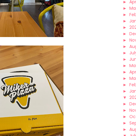
►
Apr
►
Ma
►
Fe
►
Ja
►
20
►
De
►
No
►
Au
►
Jul
►
Ju
►
Ma
►
Apr
►
Ma
►
Fe
►
Ja
▼
20
►
De
►
No
►
Oc
►
Se
►
Au
▼
Jul