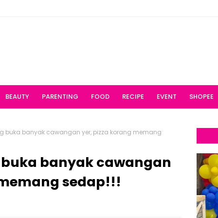
BEAUTY
PARENTING
FOOD
RECIPE
EVENT
SHOPEE
long buka banyak cawangan yer, pizza korang memang
ng buka banyak cawangan
g memang sedap!!!