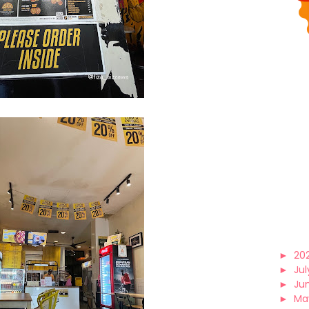
►
20
►
Jul
►
Ju
►
Ma