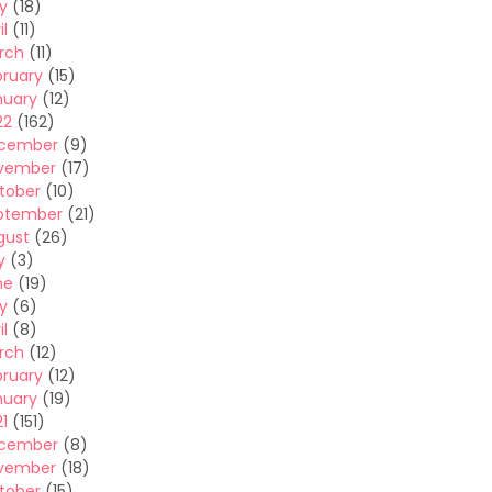
y
(18)
il
(11)
rch
(11)
bruary
(15)
nuary
(12)
22
(162)
cember
(9)
vember
(17)
tober
(10)
ptember
(21)
gust
(26)
y
(3)
ne
(19)
y
(6)
il
(8)
rch
(12)
bruary
(12)
nuary
(19)
1
(151)
cember
(8)
vember
(18)
tober
(15)