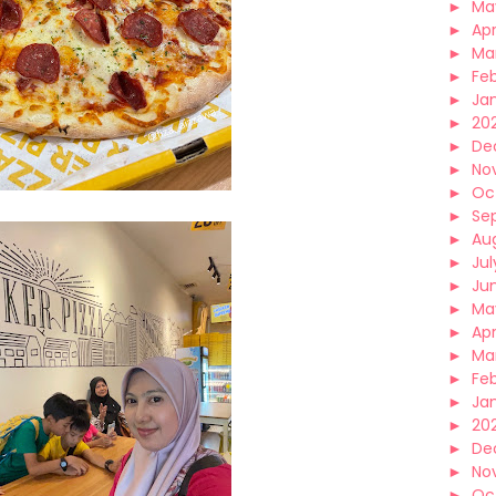
►
Ma
►
Apr
►
Ma
►
Fe
►
Ja
►
20
►
De
►
No
►
Oc
►
Se
►
Au
►
Jul
►
Ju
►
Ma
►
Apr
►
Ma
►
Fe
►
Ja
►
202
►
De
►
No
►
Oc