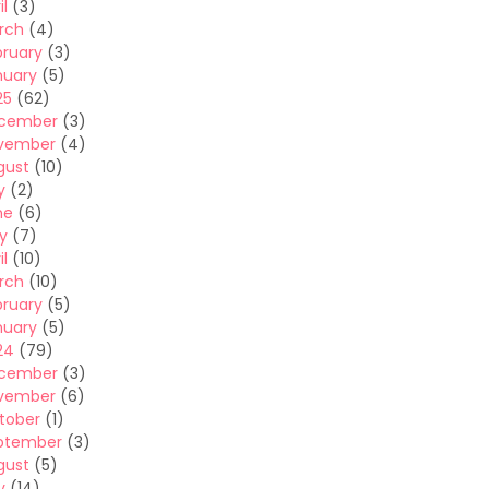
il
(3)
rch
(4)
bruary
(3)
nuary
(5)
25
(62)
cember
(3)
vember
(4)
gust
(10)
y
(2)
ne
(6)
y
(7)
il
(10)
rch
(10)
bruary
(5)
nuary
(5)
24
(79)
cember
(3)
vember
(6)
tober
(1)
ptember
(3)
gust
(5)
y
(14)