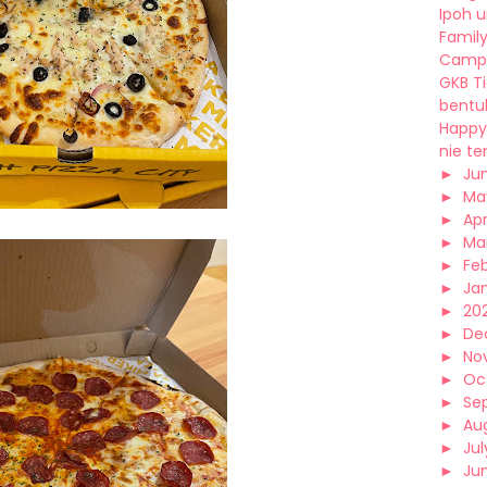
Ipoh un
Famil
Camps
GKB T
bentuk
Happy 
nie te
►
Ju
►
Ma
►
Apr
►
Ma
►
Fe
►
Ja
►
20
►
De
►
No
►
Oc
►
Se
►
Au
►
Jul
►
Ju