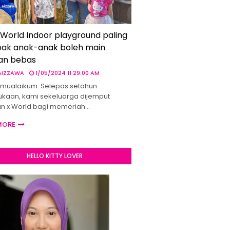
 World Indoor playground paling
ak anak-anak boleh main
an bebas
 AIZZAWA
1/05/2024 11:29:00 AM
mualaikum. Selepas setahun
kaan, kami sekeluarga dijemput
un x World bagi memeriah…
MORE
HELLO KITTY LOVER