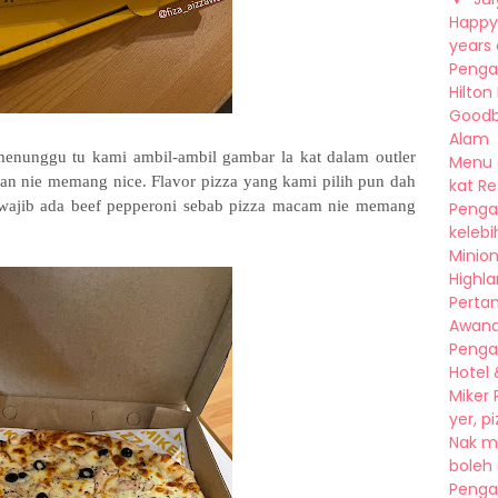
Happy 
years o
Penga
Hilton
Goodby
Alam
enunggu tu kami ambil-ambil gambar la kat dalam outler
Menu 
ran nie memang nice. Flavor pizza yang kami pilih pun dah
kat Res
za wajib ada beef pepperoni sebab pizza macam nie memang
Penga
kelebi
Minion
Highlan
Pertam
Awana
Penga
Hotel 
Miker
yer, pi
Nak m
boleh 
Penga