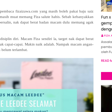
 pembaca fizaizawa.com yang masih boleh pakai baju saiz
Fun x
 masih muat memang Fiza salute habis. Sebab kebanyakkan
 bersalin, nak dapat berat badan macam dulu memang agak
gemp
deng
FIZA
isiplin diri. Macam Fiza sendiri la, target nak dapat berat
Assala
 tak capai-capai. Makin naik adalah. Nampak macam angan-
pembu
 belum terlambat.
oleh F
READ 