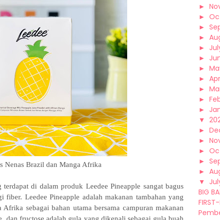
►
No
►
Oc
►
Se
►
Au
►
Jul
►
Ju
►
Ma
►
Apr
►
Ma
►
Fe
►
Ja
▼
202
►
De
►
No
►
Oc
►
Se
s Nenas Brazil dan Manga Afrika
►
Au
▼
Jul
g terdapat di dalam produk Leedee Pineapple sangat bagus
BIG B
gi fiber. Leedee Pineapple adalah makanan tambahan yang
FIRST-E
a Afrika sebagai bahan utama bersama campuran makanan
Pembe
, dan fructose adalah gula yang dikenali sebagai gula buah