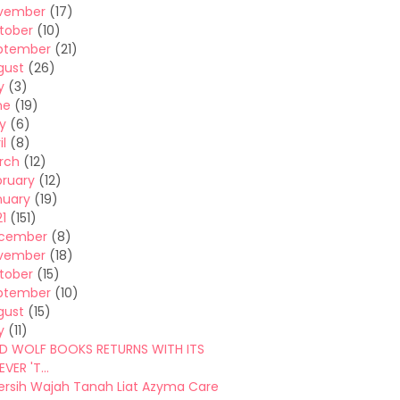
vember
(17)
tober
(10)
ptember
(21)
gust
(26)
y
(3)
ne
(19)
y
(6)
il
(8)
rch
(12)
bruary
(12)
nuary
(19)
1
(151)
cember
(8)
vember
(18)
tober
(15)
ptember
(10)
gust
(15)
y
(11)
AD WOLF BOOKS RETURNS WITH ITS
VER 'T...
rsih Wajah Tanah Liat Azyma Care