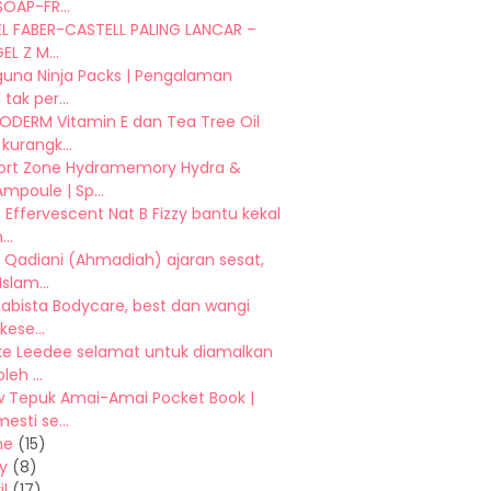
OAP-FR...
EL FABER-CASTELL PALING LANCAR –
EL Z M...
guna Ninja Packs | Pengalaman
 tak per...
DERM Vitamin E dan Tea Tree Oil
kurangk...
rt Zone Hydramemory Hydra &
mpoule | Sp...
 Effervescent Nat B Fizzy bantu kekal
..
 Qadiani (Ahmadiah) ajaran sesat,
slam...
ijabista Bodycare, best dan wangi
kese...
 ke Leedee selamat untuk diamalkan
leh ...
w Tepuk Amai-Amai Pocket Book |
esti se...
ne
(15)
y
(8)
il
(17)