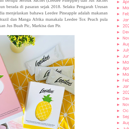
n berupa Serbuk Sachet (Leedee Pinepple) dan Jus Sachet
►
Apr
hun berada di pasaran sejak 2018. Selaku Pengarah Urusan
►
Ma
ia menjelaskan bahawa Leedee Pineapple adalah makanan
►
Fe
razil dan Manga Afrika manakala Leedee Tox Peach pula
►
Ja
►
20
n Jus Buah Pic, Markisa dan Pir.
►
De
►
No
►
Au
►
Jul
►
Ju
►
Ma
►
Apr
►
Ma
►
Fe
►
Ja
►
20
►
De
►
No
►
Oc
►
Se
►
Au
►
Jul