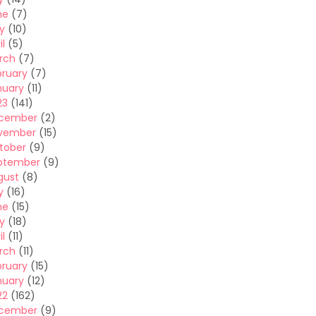
ne
(7)
y
(10)
il
(5)
rch
(7)
bruary
(7)
nuary
(11)
23
(141)
cember
(2)
vember
(15)
tober
(9)
ptember
(9)
gust
(8)
y
(16)
ne
(15)
y
(18)
il
(11)
rch
(11)
bruary
(15)
nuary
(12)
22
(162)
cember
(9)