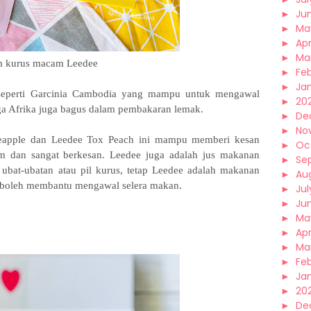
►
Ju
►
Ma
►
Apr
►
Ma
 kurus macam Leedee
►
Fe
►
Ja
 seperti Garcinia Cambodia yang mampu untuk mengawal
►
20
gga Afrika juga bagus dalam pembakaran lemak.
►
De
►
No
neapple dan Leedee Tox Peach ini mampu memberi kesan
►
Oc
 dan sangat berkesan. Leedee juga adalah jus makanan
►
Se
ubat-ubatan atau pil kurus, tetap Leedee adalah makanan
►
Au
boleh membantu mengawal selera makan.
►
Jul
►
Ju
►
Ma
►
Apr
►
Ma
►
Fe
►
Ja
►
20
►
De