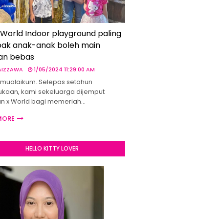
 World Indoor playground paling
ak anak-anak boleh main
an bebas
 AIZZAWA
1/05/2024 11:29:00 AM
mualaikum. Selepas setahun
kaan, kami sekeluarga dijemput
un x World bagi memeriah…
MORE
HELLO KITTY LOVER