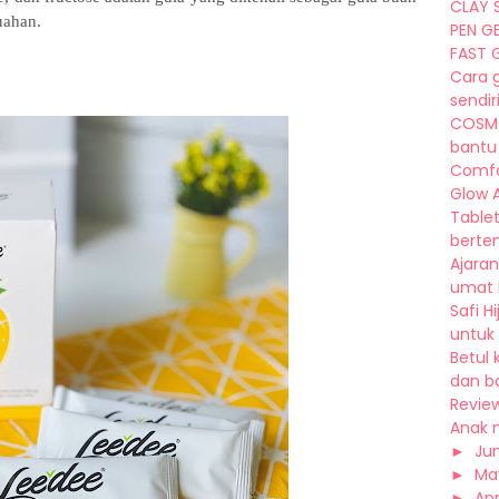
CLAY S
uahan.
PEN G
FAST G
Cara 
sendiri
COSMO
bantu 
Comfo
Glow A
Tablet
berten.
Ajaran
umat I
Safi H
untuk 
Betul
dan bo
Revie
Anak m
►
Ju
►
Ma
►
Apr