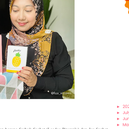
►
20
►
Jul
►
Ju
►
Ma