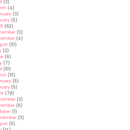
il
(3)
rch
(4)
bruary
(3)
nuary
(5)
25
(62)
cember
(3)
vember
(4)
gust
(10)
y
(2)
ne
(6)
y
(7)
il
(10)
rch
(10)
bruary
(5)
nuary
(5)
24
(79)
cember
(3)
vember
(6)
tober
(1)
ptember
(3)
gust
(5)
y
(14)