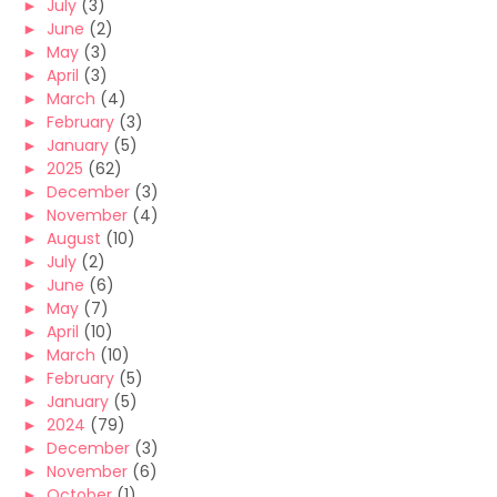
►
July
(3)
►
June
(2)
►
May
(3)
►
April
(3)
►
March
(4)
►
February
(3)
►
January
(5)
►
2025
(62)
►
December
(3)
►
November
(4)
►
August
(10)
►
July
(2)
►
June
(6)
►
May
(7)
►
April
(10)
►
March
(10)
►
February
(5)
►
January
(5)
►
2024
(79)
►
December
(3)
►
November
(6)
►
October
(1)