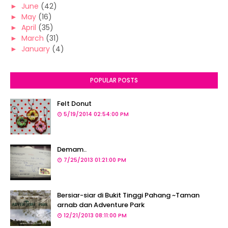
►
June
(42)
►
May
(16)
►
April
(35)
►
March
(31)
►
January
(4)
POPULAR POSTS
Felt Donut
5/19/2014 02:54:00 PM
Demam..
7/25/2013 01:21:00 PM
Bersiar-siar di Bukit Tinggi Pahang ~Taman
arnab dan Adventure Park
12/21/2013 08:11:00 PM