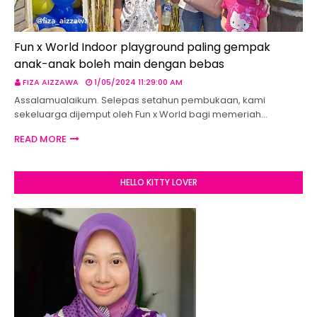
Fun x World Indoor playground paling gempak
anak-anak boleh main dengan bebas
FIZA AIZZAWA
1/05/2024 11:29:00 AM
Assalamualaikum. Selepas setahun pembukaan, kami
sekeluarga dijemput oleh Fun x World bagi memeriah…
READ MORE
HELLO KITTY LOVER