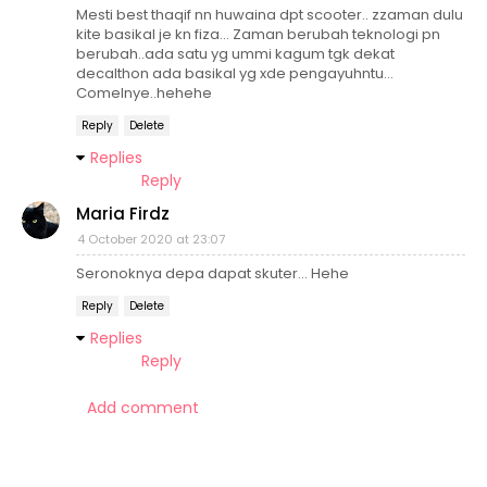
Mesti best thaqif nn huwaina dpt scooter.. zzaman dulu
kite basikal je kn fiza... Zaman berubah teknologi pn
berubah..ada satu yg ummi kagum tgk dekat
decalthon ada basikal yg xde pengayuhntu...
Comelnye..hehehe
Reply
Delete
Replies
Reply
Maria Firdz
4 October 2020 at 23:07
Seronoknya depa dapat skuter... Hehe
Reply
Delete
Replies
Reply
Add comment