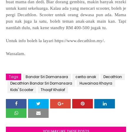
buat mama dan dedi. Biar dorang gembira, makin banyak rezeki
untuk kami sekeluarga. Kalau ada yang mencari scooter, boleh je
pergi Decathlon. Scooter untuk orang dewasa pun ada. Mama
pun nak juga la satu, boleh teman anak-anak main kan. Tapi
nantilah dulu, nak kene standby RM 400-500 jugak tu.
Untuk info boleh la layari https://www.decathlon.my/.
Wassalam.
Tags
Bandar Sri Damansara
cerita anak
Decathlon
Decathlon Bandar Sri Damansara
Huwainaa Khayra
Kids' Scooter
Thaqif Khalaf
YOU MAY LIKE THESE POSTS