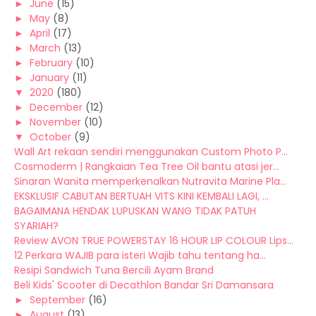
►
June
(15)
►
May
(8)
►
April
(17)
►
March
(13)
►
February
(10)
►
January
(11)
▼
2020
(180)
►
December
(12)
►
November
(10)
▼
October
(9)
Wall Art rekaan sendiri menggunakan Custom Photo P...
Cosmoderm | Rangkaian Tea Tree Oil bantu atasi jer...
Sinaran Wanita memperkenalkan Nutravita Marine Pla...
EKSKLUSIF CABUTAN BERTUAH VITS KINI KEMBALI LAGI, ...
BAGAIMANA HENDAK LUPUSKAN WANG TIDAK PATUH
SYARIAH?
Review AVON TRUE POWERSTAY 16 HOUR LIP COLOUR Lips...
12 Perkara WAJIB para isteri Wajib tahu tentang ha...
Resipi Sandwich Tuna Bercili Ayam Brand
Beli Kids' Scooter di Decathlon Bandar Sri Damansara
►
September
(16)
►
August
(13)