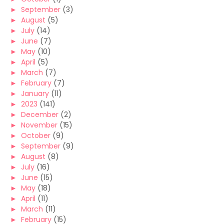
►
September
(3)
►
August
(5)
►
July
(14)
►
June
(7)
►
May
(10)
►
April
(5)
►
March
(7)
►
February
(7)
►
January
(11)
►
2023
(141)
►
December
(2)
►
November
(15)
►
October
(9)
►
September
(9)
►
August
(8)
►
July
(16)
►
June
(15)
►
May
(18)
►
April
(11)
►
March
(11)
►
February
(15)