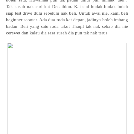
boleh satu, Huwainaa pun tak padan umur pun mintak 'uter'.
Tak susah nak cari kat Decathlon. Kat sini budak-budak boleh
siap test drive dulu sebelum nak beli. Untuk awal nie, kami beli
beginner scooter. Ada dua roda kat depan, jadinya boleh imbang
badan. Beli yang satu roda takut Thaqif tak nak sebab dia nie
cerewet dan kalau dia rasa susah dia pun tak nak terus.