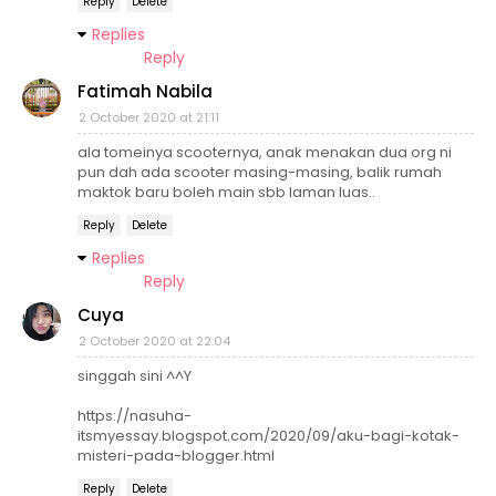
Reply
Delete
Replies
Reply
Fatimah Nabila
2 October 2020 at 21:11
ala tomeinya scooternya, anak menakan dua org ni
pun dah ada scooter masing-masing, balik rumah
maktok baru boleh main sbb laman luas..
Reply
Delete
Replies
Reply
Cuya
2 October 2020 at 22:04
singgah sini ^^Y
https://nasuha-
itsmyessay.blogspot.com/2020/09/aku-bagi-kotak-
misteri-pada-blogger.html
Reply
Delete