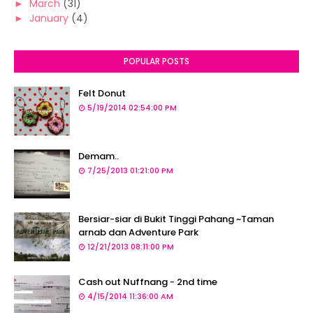
►
March
(31)
►
January
(4)
POPULAR POSTS
Felt Donut
5/19/2014 02:54:00 PM
Demam..
7/25/2013 01:21:00 PM
Bersiar-siar di Bukit Tinggi Pahang ~Taman
arnab dan Adventure Park
12/21/2013 08:11:00 PM
Cash out Nuffnang - 2nd time
4/15/2014 11:36:00 AM