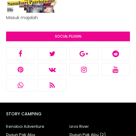
Masuk majalah
SOCIAL PLUGIN
STORY CAMPING
Kenaboi Adventure
Liros River
Dusun Pak Abu
Dusun Pak Abu (2)