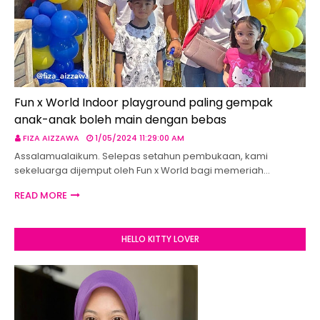
Fun x World Indoor playground paling gempak
anak-anak boleh main dengan bebas
FIZA AIZZAWA
1/05/2024 11:29:00 AM
Assalamualaikum. Selepas setahun pembukaan, kami
sekeluarga dijemput oleh Fun x World bagi memeriah…
READ MORE
HELLO KITTY LOVER