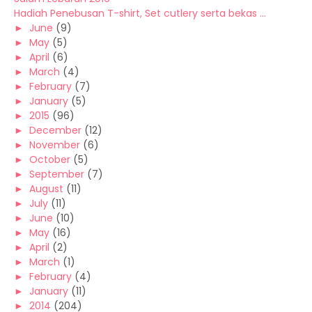
Hadiah Penebusan T-shirt, Set cutlery serta bekas ...
►
June
(9)
►
May
(5)
►
April
(6)
►
March
(4)
►
February
(7)
►
January
(5)
►
2015
(96)
►
December
(12)
►
November
(6)
►
October
(5)
►
September
(7)
►
August
(11)
►
July
(11)
►
June
(10)
►
May
(16)
►
April
(2)
►
March
(1)
►
February
(4)
►
January
(11)
►
2014
(204)