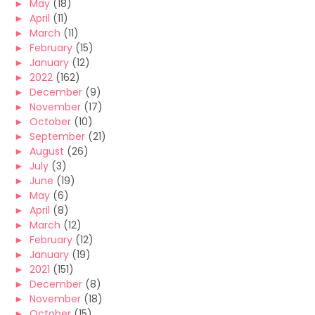
►
May
(18)
►
April
(11)
►
March
(11)
►
February
(15)
►
January
(12)
►
2022
(162)
►
December
(9)
►
November
(17)
►
October
(10)
►
September
(21)
►
August
(26)
►
July
(3)
►
June
(19)
►
May
(6)
►
April
(8)
►
March
(12)
►
February
(12)
►
January
(19)
►
2021
(151)
►
December
(8)
►
November
(18)
►
October
(15)