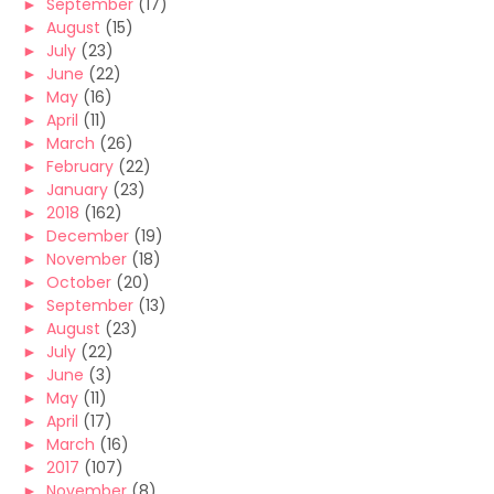
►
September
(17)
►
August
(15)
►
July
(23)
►
June
(22)
►
May
(16)
►
April
(11)
►
March
(26)
►
February
(22)
►
January
(23)
►
2018
(162)
►
December
(19)
►
November
(18)
►
October
(20)
►
September
(13)
►
August
(23)
►
July
(22)
►
June
(3)
►
May
(11)
►
April
(17)
►
March
(16)
►
2017
(107)
►
November
(8)