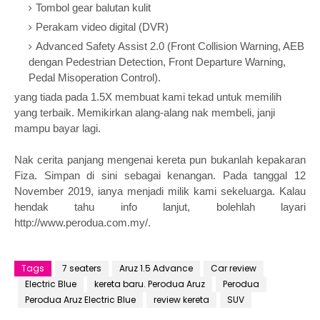
Tombol gear balutan kulit
Perakam video digital (DVR)
Advanced Safety Assist 2.0 (Front Collision Warning, AEB
dengan Pedestrian Detection, Front Departure Warning,
Pedal Misoperation Control).
yang tiada pada 1.5X membuat kami tekad untuk memilih
yang terbaik. Memikirkan alang-alang nak membeli, janji
mampu bayar lagi.
Nak cerita panjang mengenai kereta pun bukanlah kepakaran
Fiza. Simpan di sini sebagai kenangan. Pada tanggal 12
November 2019, ianya menjadi milik kami sekeluarga. Kalau
hendak tahu info lanjut, bolehlah layari
http://www.perodua.com.my/.
Tags
7 seaters
Aruz 1.5 Advance
Car review
Electric Blue
kereta baru. Perodua Aruz
Perodua
Perodua Aruz Electric Blue
review kereta
SUV