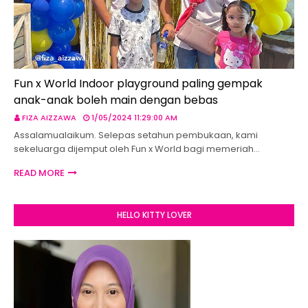
Fun x World Indoor playground paling gempak
anak-anak boleh main dengan bebas
FIZA AIZZAWA
1/05/2024 11:29:00 AM
Assalamualaikum. Selepas setahun pembukaan, kami
sekeluarga dijemput oleh Fun x World bagi memeriah…
READ MORE
HELLO KITTY LOVER