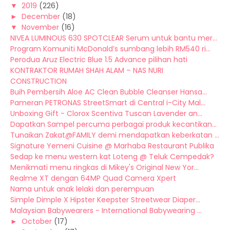
▼
2019
(226)
►
December
(18)
▼
November
(16)
NIVEA LUMINOUS 630 SPOTCLEAR Serum untuk bantu mer...
Program Komuniti McDonald’s sumbang lebih RM540 ri...
Perodua Aruz Electric Blue 1.5 Advance pilihan hati
KONTRAKTOR RUMAH SHAH ALAM – NAS NURI
CONSTRUCTION
Buih Pembersih Aloe AC Clean Bubble Cleanser Hansa...
Pameran PETRONAS StreetSmart di Central i-City Mal...
Unboxing Gift - Clorox Scentiva Tuscan Lavender an...
Dapatkan Sampel percuma perbagai produk kecantikan...
Tunaikan Zakat@FAMILY demi mendapatkan keberkatan ...
Signature Yemeni Cuisine @ Marhaba Restaurant Publika
Sedap ke menu western kat Loteng @ Teluk Cempedak?
Menikmati menu ringkas di Mikey's Original New Yor...
Realme XT dengan 64MP Quad Camera Xpert
Nama untuk anak lelaki dan perempuan
Simple Dimple X Hipster Keepster Streetwear Diaper...
Malaysian Babywearers - International Babywearing ...
►
October
(17)