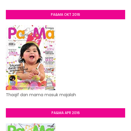
PA&MA OKT 2016
Thaqif dan mama masuk majalah
PA&MA APR 2016