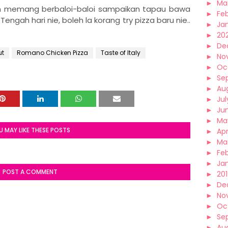
►
Ma
an memang berbaloi-baloi sampaikan tapau bawa
►
Fe
Tengah hari nie, boleh la korang try pizza baru nie..
►
Ja
►
20
►
De
ut
Romano Chicken Pizza
Taste of Italy
►
No
►
Oc
►
Se
►
Au
►
Jul
►
Ju
►
Ma
U MAY LIKE THESE POSTS
►
Apr
►
Ma
►
Fe
►
Ja
POST A COMMENT
►
20
►
De
►
No
►
Oc
►
Se
►
Au