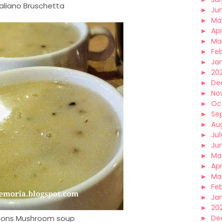
taliano Bruschetta
►
Ju
►
Ma
►
Apr
►
Ma
►
Fe
►
Ja
►
20
►
De
►
No
►
Oc
►
Se
►
Au
►
Jul
►
Ju
►
Ma
►
Apr
►
Ma
►
Fe
►
Ja
►
20
 ons Mushroom soup
►
De