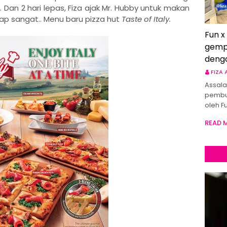
i.. Dan 2 hari lepas, Fiza ajak Mr. Hubby untuk makan
ap sangat.. Menu baru pizza hut
Taste of Italy.
Fun x
gemp
deng
FIZA
Assala
pembu
oleh F
READ 