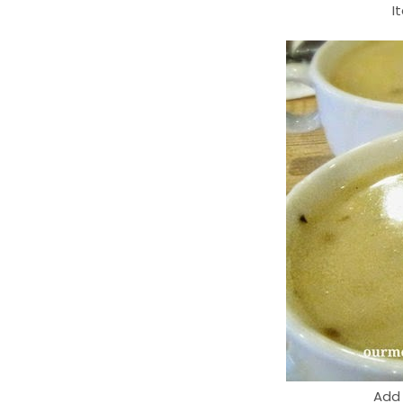
I
Add