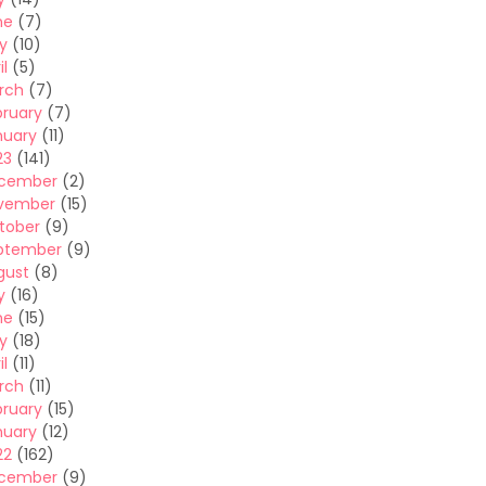
ne
(7)
y
(10)
il
(5)
rch
(7)
bruary
(7)
nuary
(11)
23
(141)
cember
(2)
vember
(15)
tober
(9)
ptember
(9)
gust
(8)
y
(16)
ne
(15)
y
(18)
il
(11)
rch
(11)
bruary
(15)
nuary
(12)
22
(162)
cember
(9)