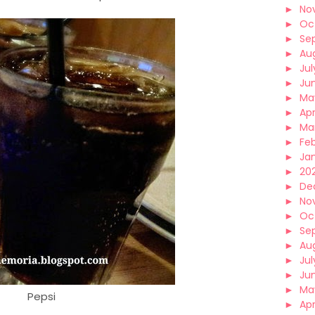
►
No
►
Oc
►
Se
►
Au
►
Jul
►
Ju
►
Ma
►
Apr
►
Ma
►
Fe
►
Ja
►
202
►
De
►
No
►
Oc
►
Se
►
Au
►
Jul
►
Ju
►
Ma
Pepsi
►
Apr