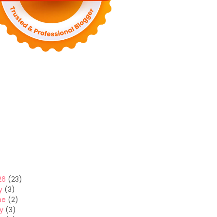
26
(23)
y
(3)
ne
(2)
y
(3)