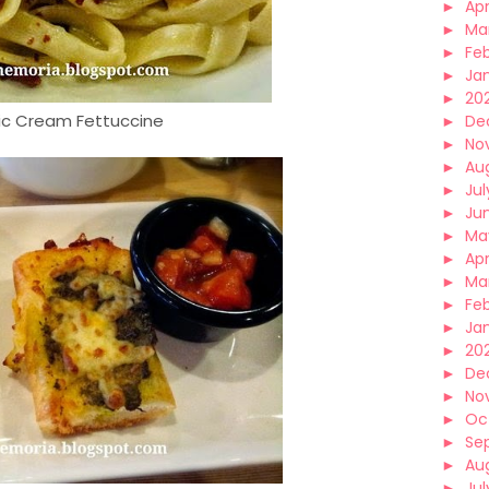
►
Apr
►
Ma
►
Fe
►
Ja
►
20
ic Cream Fettuccine
►
De
►
No
►
Au
►
Jul
►
Ju
►
Ma
►
Apr
►
Ma
►
Fe
►
Ja
►
20
►
De
►
No
►
Oc
►
Se
►
Au
►
Jul