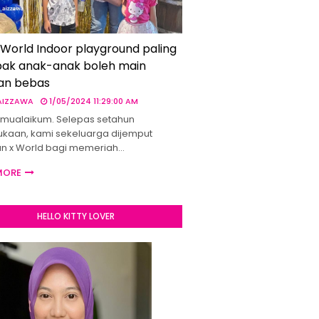
 World Indoor playground paling
ak anak-anak boleh main
an bebas
 AIZZAWA
1/05/2024 11:29:00 AM
mualaikum. Selepas setahun
kaan, kami sekeluarga dijemput
un x World bagi memeriah…
MORE
HELLO KITTY LOVER