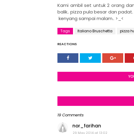
Kami ambil set untuk 2 orang d
balik.. pizza pula besar dan padat. 
kenyang sampai malam.. >_<
Tags
Italiano Bruschetta
pizza h
REACTIONS
YO
19 Comments
nor_farihan
29 May 2014 at 13:02