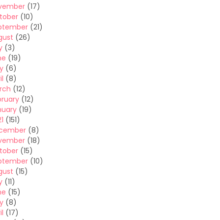
vember
(17)
tober
(10)
ptember
(21)
gust
(26)
y
(3)
ne
(19)
y
(6)
il
(8)
rch
(12)
bruary
(12)
nuary
(19)
1
(151)
cember
(8)
vember
(18)
tober
(15)
ptember
(10)
gust
(15)
y
(11)
ne
(15)
y
(8)
il
(17)