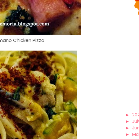
mano Chicken Pizza
►
20
►
Jul
►
Ju
►
Ma