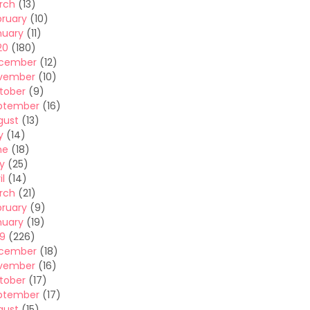
rch
(13)
bruary
(10)
nuary
(11)
20
(180)
cember
(12)
vember
(10)
tober
(9)
ptember
(16)
gust
(13)
y
(14)
ne
(18)
y
(25)
il
(14)
rch
(21)
bruary
(9)
nuary
(19)
19
(226)
cember
(18)
vember
(16)
tober
(17)
ptember
(17)
gust
(15)